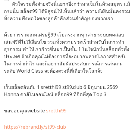
หัวใจรวมทั้งจ่ายจริงนั้นยากยิ่งกว่าหาเข็มในห้วงสมุทร แม้
กระนั้น สล็อต99 ได้พิสูจน์ให้เห็นแล้วว่า ความยั่งยืนมั่นคงรวม
ทั้งความพึงพอใจของลูกค้าคือส่วนสำคัญของพวกเรา
ด้วยการรวมเกมเศรษฐี99 เว็บตรงจากทุกค่าย ระบบทดสอบ
เล่นฟรีที่ไม่มีเงื่อนไข รวมทั้งความรวดเร็วสำหรับในการทำ
ธุรกรรม ทำให้เราก้าวขึ้นมาเป็นชั้น 1 ในใจนักปั่นสล็อตทั่วทั้ง
ประเทศ ถ้าเกิดคุณไม่ต้องการที่จะอยากพลาดโอกาสสำหรับ
ในการทำกำไร และก็อยากสัมผัสประสบการณ์การเล่นเกม
ระดับ World Class จะต้องตรงนี้ที่เดียวในโลกจ้ะ
เว็บสล็อตอันดับ 1 sretthi99 st99.club 6 มิถุนายน 2569
Hanna คาสิโนออนไลน์ สล็อต99 ที่ฮิตที่สุด Top 3
ขอขอบคุณwebsite
sretthi99
https://rebrand.ly/st99-club