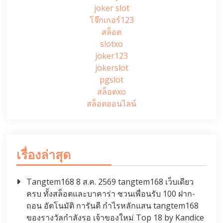
joker slot
โจ๊กเกอร์123
สล็อต
slotxo
joker123
jokerslot
pgslot
สล็อตxo
สล็อตออนไลน์
เรื่องล่าสุด
Tangtem168 8 ส.ค. 2569 tangtem168 เว็บเดียว
ครบ ทั้งสล็อตและบาคาร่า ชวนเพื่อนรับ 100 ฝาก-
ถอน อัตโนมัติ การันตี กำไรหลักแสน tangtem168
ของรางวัลกำลังรอ เจ้าของใหม่ Top 18 by Kandice