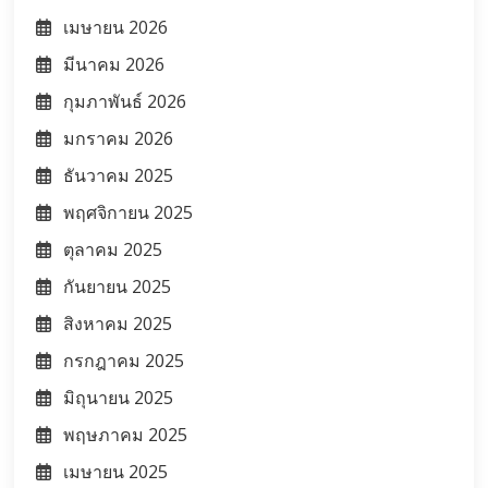
เมษายน 2026
มีนาคม 2026
กุมภาพันธ์ 2026
มกราคม 2026
ธันวาคม 2025
พฤศจิกายน 2025
ตุลาคม 2025
กันยายน 2025
สิงหาคม 2025
กรกฎาคม 2025
มิถุนายน 2025
พฤษภาคม 2025
เมษายน 2025