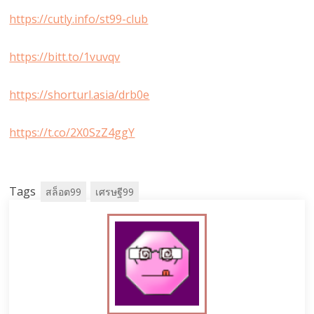
https://cutly.info/st99-club
https://bitt.to/1vuvqv
https://shorturl.asia/drb0e
https://t.co/2X0SzZ4ggY
Tags
สล็อต99
เศรษฐี99