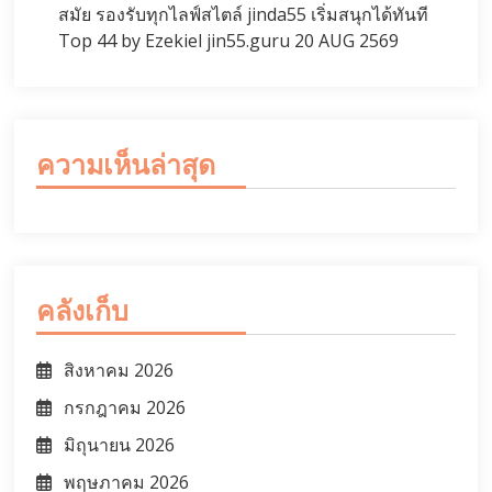
สมัย รองรับทุกไลฟ์สไตล์ jinda55 เริ่มสนุกได้ทันที
Top 44 by Ezekiel jin55.guru 20 AUG 2569
ความเห็นล่าสุด
คลังเก็บ
สิงหาคม 2026
กรกฎาคม 2026
มิถุนายน 2026
พฤษภาคม 2026