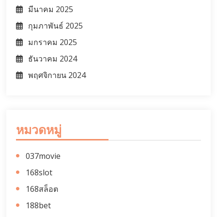
มีนาคม 2025
กุมภาพันธ์ 2025
มกราคม 2025
ธันวาคม 2024
พฤศจิกายน 2024
หมวดหมู่
037movie
168slot
168สล็อต
188bet