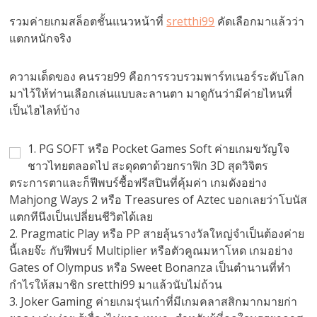
รวมค่ายเกมสล็อตชั้นแนวหน้าที่
sretthi99
คัดเลือกมาแล้วว่า
แตกหนักจริง
ความเด็ดของ คนรวย99 คือการรวบรวมพาร์ทเนอร์ระดับโลก
มาไว้ให้ท่านเลือกเล่นแบบละลานตา มาดูกันว่ามีค่ายไหนที่
เป็นไฮไลท์บ้าง
1. PG SOFT หรือ Pocket Games Soft ค่ายเกมขวัญใจ
ชาวไทยตลอดไป สะดุดตาด้วยกราฟิก 3D สุดวิจิตร
ตระการตาและก็ฟีพบร์ซื้อฟรีสปินที่คุ้มค่า เกมดังอย่าง
Mahjong Ways 2 หรือ Treasures of Aztec บอกเลยว่าโบนัส
แตกทีนึงเป็นเปลี่ยนชีวิตได้เลย
2. Pragmatic Play หรือ PP สายลุ้นรางวัลใหญ่จำเป็นต้องค่าย
นี้เลยจ๊ะ กับฟีพบร์ Multiplier หรือตัวคูณมหาโหด เกมอย่าง
Gates of Olympus หรือ Sweet Bonanza เป็นตำนานที่ทำ
กำไรให้สมาชิก sretthi99 มาแล้วนับไม่ถ้วน
3. Joker Gaming ค่ายเกมรุ่นเก๋าที่มีเกมคลาสสิกมากมายก่า