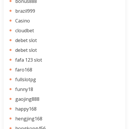
bonus888
brazil999
Casino
cloudbet
debet slot
debet slot
fafa 123 slot
faro168
fullslotpg
funny18
gaojing888
happy168
hengjing168
hongkong456