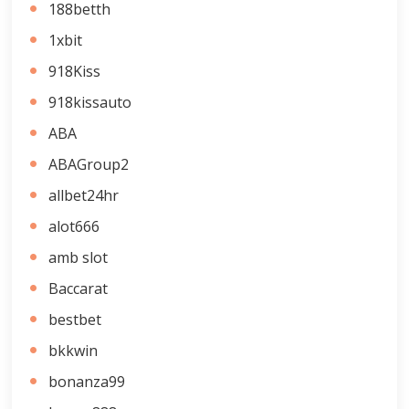
188betth
1xbit
918Kiss
918kissauto
ABA
ABAGroup2
allbet24hr
alot666
amb slot
Baccarat
bestbet
bkkwin
bonanza99