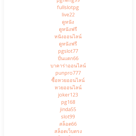
pgheng99
fullslotpg
live22
ดูหนัง
ดูหนังฟรี
หนังออนไลน์
ดูหนังฟรี
pgslot77
ปั่นแตก66
บาคาร่าออนไลน์
punpro777
ซื้อหวยออนไลน์
หวยออนไลน์
joker123
pg168
jinda55
slot99
สล็อต66
สล็อตเว็บตรง