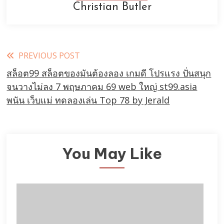
Christian Butler
Read
PREVIOUS POST
สล็อต99 สล็อตของมันต้องลอง เกมดี โปรแรง ปั่นสนุก
more
จนวางไม่ลง 7 พฤษภาคม 69 web ใหญ่ st99.asia
articles
พนัน เว็บแม่ ทดลองเล่น Top 78 by Jerald
You May Like