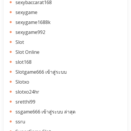
sexybaccarat168
sexygame
sexygame1688k
sexygame992
Slot
Slot Online
slot168
Slotgame666 เข้าสู่ระบบ
Slotxo
slotxo24hr
sretthi99
ssgame666 เข้าสู่ระบบ ล่าสุด
ssru