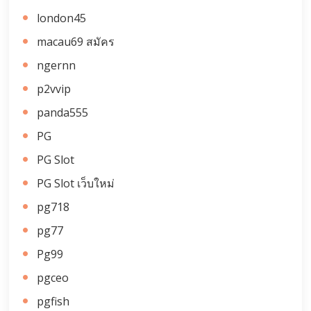
london45
macau69 สมัคร
ngernn
p2vvip
panda555
PG
PG Slot
PG Slot เว็บใหม่
pg718
pg77
Pg99
pgceo
pgfish