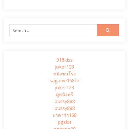
Search
for:
918kiss
joker123
หนังชนโรง
sagame168th
joker123
ดูหนังฟรี
pussy888
pussy888
บาคาร่า168
pgslot