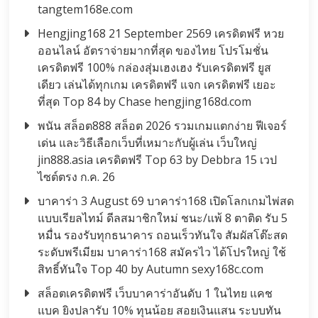
tangtem168e.com
Hengjing168 21 September 2569 เครดิตฟรี หวย
ออนไลน์ อัตราจ่ายมากที่สุด ของไทย โปรโมชั่น
เครดิตฟรี 100% กล่องสุ่มเฮงเฮง รับเครดิตฟรี ยูส
เดียว เล่นได้ทุกเกม เครดิตฟรี แจก เครดิตฟรี เยอะ
ที่สุด Top 84 by Chase hengjing168d.com
พนัน สล็อต888 สล็อต 2026 รวมเกมแตกง่าย ฟีเจอร์
เด่น และวิธีเลือกเว็บที่เหมาะกับผู้เล่น เว็บใหญ่
jin888.asia เครดิตฟรี Top 63 by Debbra 15 เวป
ไซต์ตรง ก.ค. 26
บาคาร่า 3 August 69 บาคาร่า168 เปิดโลกเกมไพ่สด
แบบเรียลไทม์ ดีลสมาชิกใหม่ ชนะ/แพ้ 8 ตาติด รับ 5
หมื่น รองรับทุกธนาคาร ถอนเร็วทันใจ สัมผัสโต๊ะสด
ระดับพรีเมียม บาคาร่า168 สมัครไว ได้โปรใหญ่ ใช้
สิทธิ์ทันใจ Top 40 by Autumn sexy168c.com
สล็อตเครดิตฟรี เว็บบาคาร่าอันดับ 1 ในไทย แคช
แบค ยิงปลารับ 10% ทุนน้อย สอยเงินแสน ระบบทัน