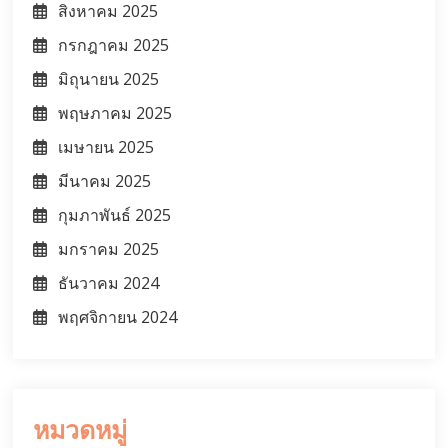
สิงหาคม 2025
กรกฎาคม 2025
มิถุนายน 2025
พฤษภาคม 2025
เมษายน 2025
มีนาคม 2025
กุมภาพันธ์ 2025
มกราคม 2025
ธันวาคม 2024
พฤศจิกายน 2024
หมวดหมู่