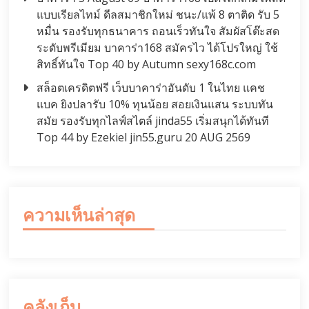
แบบเรียลไทม์ ดีลสมาชิกใหม่ ชนะ/แพ้ 8 ตาติด รับ 5
หมื่น รองรับทุกธนาคาร ถอนเร็วทันใจ สัมผัสโต๊ะสด
ระดับพรีเมียม บาคาร่า168 สมัครไว ได้โปรใหญ่ ใช้
สิทธิ์ทันใจ Top 40 by Autumn sexy168c.com
สล็อตเครดิตฟรี เว็บบาคาร่าอันดับ 1 ในไทย แคช
แบค ยิงปลารับ 10% ทุนน้อย สอยเงินแสน ระบบทัน
สมัย รองรับทุกไลฟ์สไตล์ jinda55 เริ่มสนุกได้ทันที
Top 44 by Ezekiel jin55.guru 20 AUG 2569
ความเห็นล่าสุด
คลังเก็บ