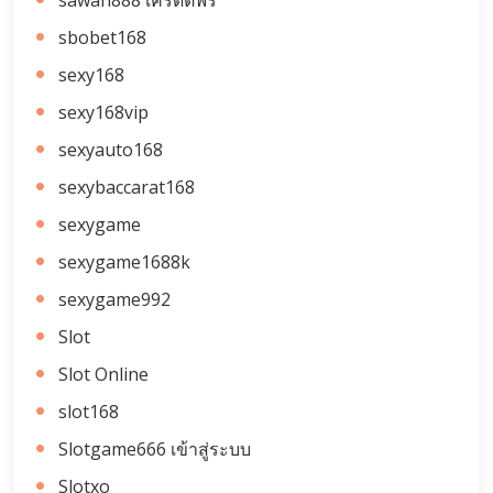
sbobet168
sexy168
sexy168vip
sexyauto168
sexybaccarat168
sexygame
sexygame1688k
sexygame992
Slot
Slot Online
slot168
Slotgame666 เข้าสู่ระบบ
Slotxo