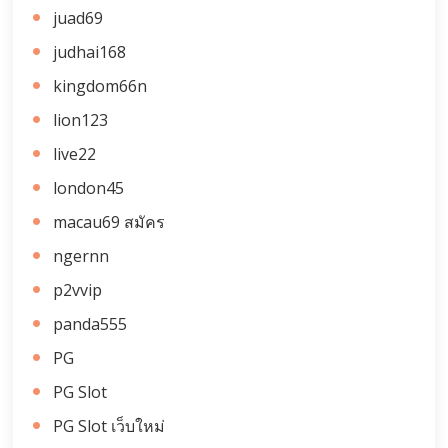
juad69
judhai168
kingdom66n
lion123
live22
london45
macau69 สมัคร
ngernn
p2vvip
panda555
PG
PG Slot
PG Slot เว็บใหม่