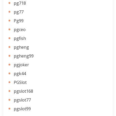
pg718
pg77
Pg99
pgceo
pgfish
pgheng
pgheng99
pgjoker
pgk44
PGSlot
pgslot168
pgslot77
pgslot99