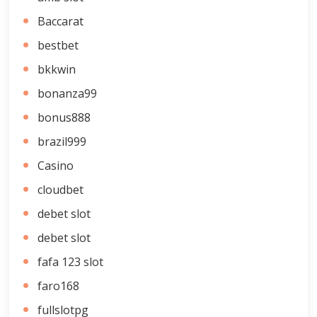
Baccarat
bestbet
bkkwin
bonanza99
bonus888
brazil999
Casino
cloudbet
debet slot
debet slot
fafa 123 slot
faro168
fullslotpg