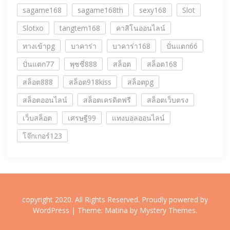
sagame168
sagame168th
sexy168
Slot
Slotxo
tangtem168
คาสิโนออนไลน์
ทางเข้าpg
บาคาร่า
บาคาร่า168
ปั่นแตก66
ปั่นแตก77
พุซซี่888
สล็อต
สล็อต168
สล็อต888
สล็อต918kiss
สล็อตpg
สล็อตออนไลน์
สล็อตเครดิตฟรี
สล็อตเว็บตรง
เว็บสล็อต
เศรษฐี99
แทงบอลออนไลน์
โจ๊กเกอร์123
copyright 2020. All Rights Reserved.
Proudly powered by
WordPress
|
Theme: Matina by
Mystery Themes
.