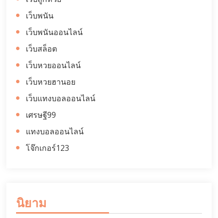
เว็บพนัน
เว็บพนันออนไลน์
เว็บสล็อต
เว็บหวยออนไลน์
เว็บหวยฮานอย
เว็บแทงบอลออนไลน์
เศรษฐี99
แทงบอลออนไลน์
โจ๊กเกอร์123
นิยาม