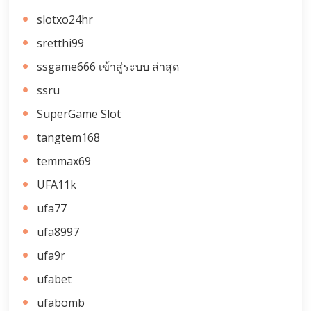
slotxo24hr
sretthi99
ssgame666 เข้าสู่ระบบ ล่าสุด
ssru
SuperGame Slot
tangtem168
temmax69
UFA11k
ufa77
ufa8997
ufa9r
ufabet
ufabomb