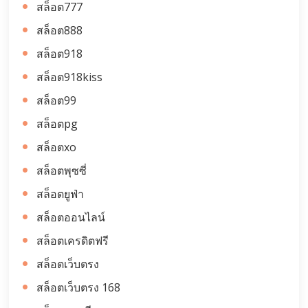
สล็อต777
สล็อต888
สล็อต918
สล็อต918kiss
สล็อต99
สล็อตpg
สล็อตxo
สล็อตพุซซี่
สล็อตยูฟ่า
สล็อตออนไลน์
สล็อตเครดิตฟรี
สล็อตเว็บตรง
สล็อตเว็บตรง 168