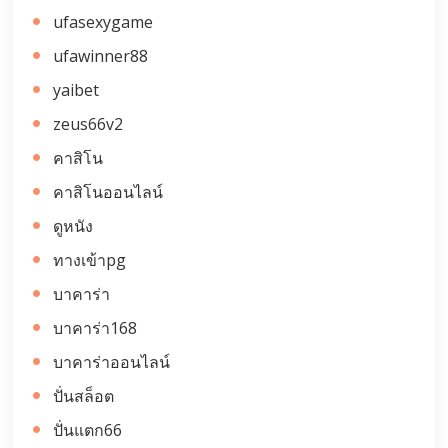
ufasexygame
ufawinner88
yaibet
zeus66v2
คาสิโน
คาสิโนออนไลน์
ดูหนัง
ทางเข้าpg
บาคาร่า
บาคาร่า168
บาคาร่าออนไลน์
ปั่นสล็อต
ปั่นแตก66