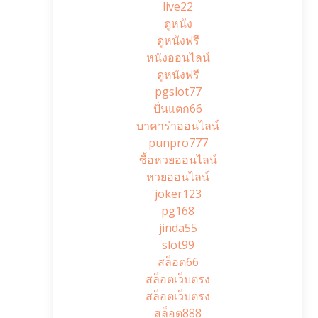
live22
ดูหนัง
ดูหนังฟรี
หนังออนไลน์
ดูหนังฟรี
pgslot77
ปั่นแตก66
บาคาร่าออนไลน์
punpro777
ซื้อหวยออนไลน์
หวยออนไลน์
joker123
pg168
jinda55
slot99
สล็อต66
สล็อตเว็บตรง
สล็อตเว็บตรง
สล็อต888