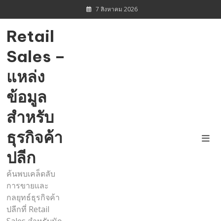
Skip
7 สิงหาคม 2026
to
content
Retail
Sales –
แหล่ง
ข้อมูล
สำหรับ
ธุรกิจค้า
ปลีก
ค้นพบเคล็ดลับ
การขายและ
กลยุทธ์ธุรกิจค้า
ปลีกที่ Retail