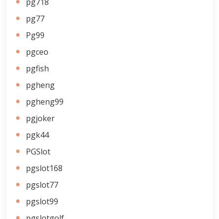
pg718
pg77
Pg99
pgceo
pgfish
pgheng
pgheng99
pgjoker
pgk44
PGSlot
pgslot168
pgslot77
pgslot99
pgslotgolf