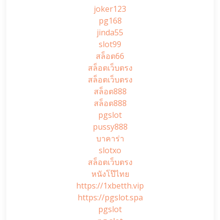
joker123
pg168
jinda55
slot99
สล็อต66
สล็อตเว็บตรง
สล็อตเว็บตรง
สล็อต888
สล็อต888
pgslot
pussy888
บาคาร่า
slotxo
สล็อตเว็บตรง
หนังโป๊ไทย
https://1xbetth.vip
https://pgslot.spa
pgslot