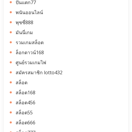
ปั่นแตก77
พนันออนไลน์
พุซซี่888
มันนี่เกม
รวมเกมสล็อต
ล็อกดาวน์168
ศูนย์รวมเกมไพ่
สมัครสมาชิก lotto432
สล็อต
สล็อต168
สล็อต456
สล็อต55
สล็อต666