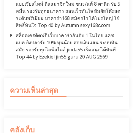
แบบเรียลไทม์ ดีลสมาชิกใหม่ ชนะ/แพ้ 8 ตาติด รับ 5
หมื่น รองรับทุกธนาคาร ถอนเร็วทันใจ สัมผัสโต๊ะสด
ระดับพรีเมียม บาคาร่า168 สมัครไว ได้โปรใหญ่ ใช้
สิทธิ์ทันใจ Top 40 by Autumn sexy168c.com
สล็อตเครดิตฟรี เว็บบาคาร่าอันดับ 1 ในไทย แคช
แบค ยิงปลารับ 10% ทุนน้อย สอยเงินแสน ระบบทัน
สมัย รองรับทุกไลฟ์สไตล์ jinda55 เริ่มสนุกได้ทันที
Top 44 by Ezekiel jin55.guru 20 AUG 2569
ความเห็นล่าสุด
คลังเก็บ