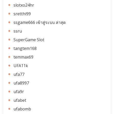
slotxo24hr
sretthi99
ssgame666 เข้าสู่ระบบ ล่าสุด
ssru
SuperGame Slot
tangtem168
temmax69
UFA11k
ufa77
ufa8997
ufa9r
ufabet
ufabomb