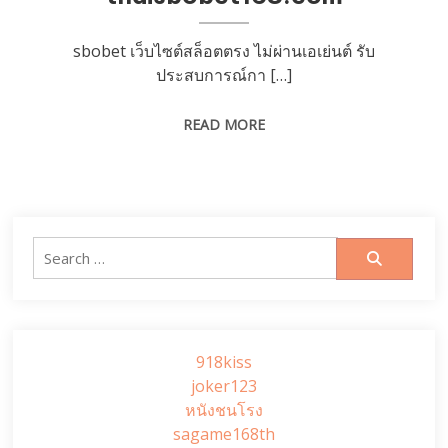
sbobet เว็บไซต์สล็อตตรง ไม่ผ่านเอเย่นต์ รับ
ประสบการณ์กา […]
READ MORE
Search
for:
918kiss
joker123
หนังชนโรง
sagame168th