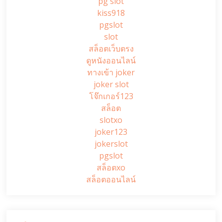
pg slot
kiss918
pgslot
slot
สล็อตเว็บตรง
ดูหนังออนไลน์
ทางเข้า joker
joker slot
โจ๊กเกอร์123
สล็อต
slotxo
joker123
jokerslot
pgslot
สล็อตxo
สล็อตออนไลน์