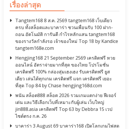
เรื่องล่าสุด
Tangtem168 8 ส.ค. 2569 tangtem168 เว็บเดียว
ครบ ทั้งสล็อตและบาคาร่า ชวนเพื่อนรับ 100 ฝาก-
ถอน อัตโนมัติ การันตี กำไรหลักแสน tangtem168
ของรางวัลกำลังรอ เจ้าของใหม่ Top 18 by Kandice
tangtem168e.com
Hengjing168 21 September 2569 เครดิตฟรี หวย
ออนไลน์ อัตราจ่ายมากที่สุด ของไทย โปรโมชั่น
เครดิตฟรี 100% กล่องสุ่มเฮงเฮง รับเครดิตฟรี ยูส
เดียว เล่นได้ทุกเกม เครดิตฟรี แจก เครดิตฟรี เยอะ
ที่สุด Top 84 by Chase hengjing168d.com
พนัน สล็อต888 สล็อต 2026 รวมเกมแตกง่าย ฟีเจอร์
เด่น และวิธีเลือกเว็บที่เหมาะกับผู้เล่น เว็บใหญ่
jin888.asia เครดิตฟรี Top 63 by Debbra 15 เวป
ไซต์ตรง ก.ค. 26
บาคาร่า 3 August 69 บาคาร่า168 เปิดโลกเกมไพ่สด