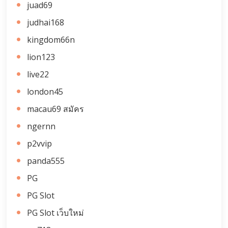
juad69
judhai168
kingdom66n
lion123
live22
london45
macau69 สมัคร
ngernn
p2vvip
panda555
PG
PG Slot
PG Slot เว็บใหม่