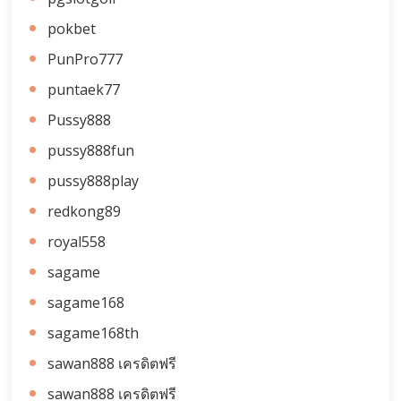
pokbet
PunPro777
puntaek77
Pussy888
pussy888fun
pussy888play
redkong89
royal558
sagame
sagame168
sagame168th
sawan888 เครดิตฟรี
sawan888 เครดิตฟรี