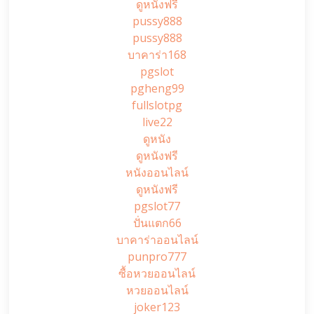
ดูหนังฟรี
pussy888
pussy888
บาคาร่า168
pgslot
pgheng99
fullslotpg
live22
ดูหนัง
ดูหนังฟรี
หนังออนไลน์
ดูหนังฟรี
pgslot77
ปั่นแตก66
บาคาร่าออนไลน์
punpro777
ซื้อหวยออนไลน์
หวยออนไลน์
joker123