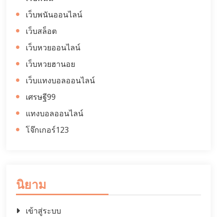
เว็บพนันออนไลน์
เว็บสล็อต
เว็บหวยออนไลน์
เว็บหวยฮานอย
เว็บแทงบอลออนไลน์
เศรษฐี99
แทงบอลออนไลน์
โจ๊กเกอร์123
นิยาม
เข้าสู่ระบบ