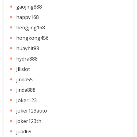
gaojing888
happy168
hengjing168
hongkong456
huayhit88
hydra888
Jilislot
jinda55
jinda888
Joker123
joker123auto
joker123th
juad69