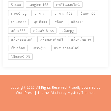
Slotxo
tangtem168
คาสิโนออนไลน์
ทางเข้าpg
บาคาร่า
บาคาร่า168
ปั่นแตก66
ปั่นแตก77
พุซซี่888
สล็อต
สล็อต168
สล็อต888
สล็อต918kiss
สล็อตpg
สล็อตออนไลน์
สล็อตเครดิตฟรี
สล็อตเว็บตรง
เว็บสล็อต
เศรษฐี99
แทงบอลออนไลน์
โจ๊กเกอร์123
copyright 2020. All Rights Reserved.
Proudly powered by
WordPress
|
Theme: Matina by
Mystery Themes
.