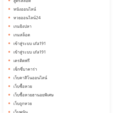
สูตรสล็อต
หนังออนไลน์
หวยออนไลน์24
เกมยิงปลา
เกมสล็อต
เข้าสู่ระบบ ufa191
เข้าสู่ระบบ ufa191
เครดิตฟรี
เซ็กซี่บาคาร่า
เว็บคาสิโนออนไลน์
เว็บซื้อหวย
เว็บซื้อหวยฮานอยพิเศษ
เว็บถูกหวย
เว็บพนัน