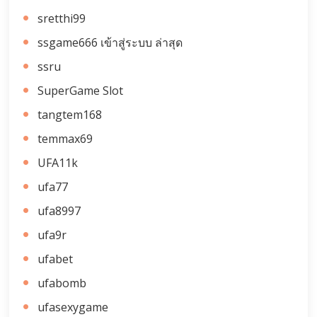
sretthi99
ssgame666 เข้าสู่ระบบ ล่าสุด
ssru
SuperGame Slot
tangtem168
temmax69
UFA11k
ufa77
ufa8997
ufa9r
ufabet
ufabomb
ufasexygame