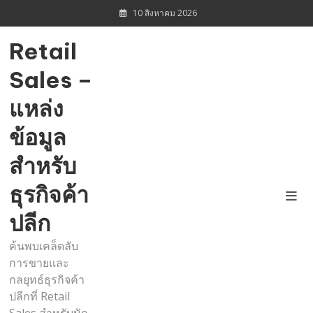
Skip
10 สิงหาคม 2026
to
content
Retail
Sales –
แหล่ง
ข้อมูล
สำหรับ
ธุรกิจค้า
ปลีก
ค้นพบเคล็ดลับ
การขายและ
กลยุทธ์ธุรกิจค้า
ปลีกที่ Retail