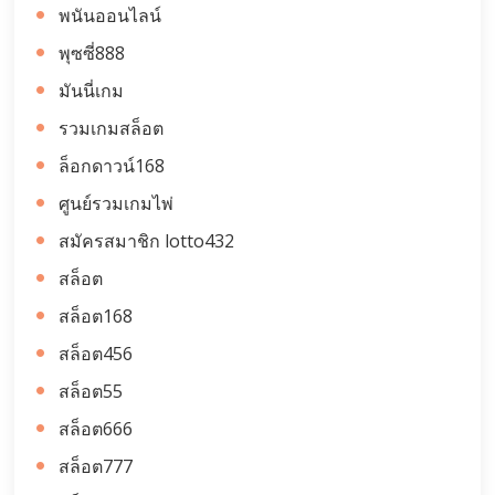
พนันออนไลน์
พุซซี่888
มันนี่เกม
รวมเกมสล็อต
ล็อกดาวน์168
ศูนย์รวมเกมไพ่
สมัครสมาชิก lotto432
สล็อต
สล็อต168
สล็อต456
สล็อต55
สล็อต666
สล็อต777