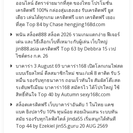
ออนไลน์ อัตราจ่ายมากที่สุด ของไทย โปรโมชั่น
เครดิตฟรี 100% กล่องสุ่มเฮงเฮง รับเครดิตฟรี ยูส
เดียว เล่นได้ทุกเกม เครดิตฟรี แจก เครดิตฟรี เยอะ
ที่สุด Top 84 by Chase hengjing168d.com
พนัน สล็อต888 สล็อต 2026 รวมเกมแตกง่าย ฟีเจอร์
เด่น และวิธีเลือกเว็บที่เหมาะกับผู้เล่น เว็บใหญ่
jin888.asia เครดิตฟรี Top 63 by Debbra 15 เวป
ไซต์ตรง ก.ค. 26
บาคาร่า 3 August 69 บาคาร่า168 เปิดโลกเกมไพ่สด
แบบเรียลไทม์ ดีลสมาชิกใหม่ ชนะ/แพ้ 8 ตาติด รับ 5
หมื่น รองรับทุกธนาคาร ถอนเร็วทันใจ สัมผัสโต๊ะสด
ระดับพรีเมียม บาคาร่า168 สมัครไว ได้โปรใหญ่ ใช้
สิทธิ์ทันใจ Top 40 by Autumn sexy168c.com
สล็อตเครดิตฟรี เว็บบาคาร่าอันดับ 1 ในไทย แคช
แบค ยิงปลารับ 10% ทุนน้อย สอยเงินแสน ระบบทัน
สมัย รองรับทุกไลฟ์สไตล์ jinda55 เริ่มสนุกได้ทันที
Top 44 by Ezekiel jin55.guru 20 AUG 2569