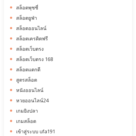
สล็อตพุซซี่
สล็อตยูฟ่า
สล็อตออนไลน์
สล็อตเครดิตฟรี
สล็อตเว็บตรง
สล็อตเว็บตรง 168
สล็อตแตกดี
สูตรสล็อต
หนังออนไลน์
หวยออนไลน์24
เกมยิงปลา
เกมสล็อต
เข้าสู่ระบบ ufa191