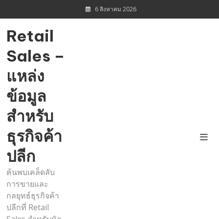
Skip
6 สิงหาคม 2026
to
content
Retail
Sales –
แหล่ง
ข้อมูล
สำหรับ
ธุรกิจค้า
ปลีก
ค้นพบเคล็ดลับ
การขายและ
กลยุทธ์ธุรกิจค้า
ปลีกที่ Retail