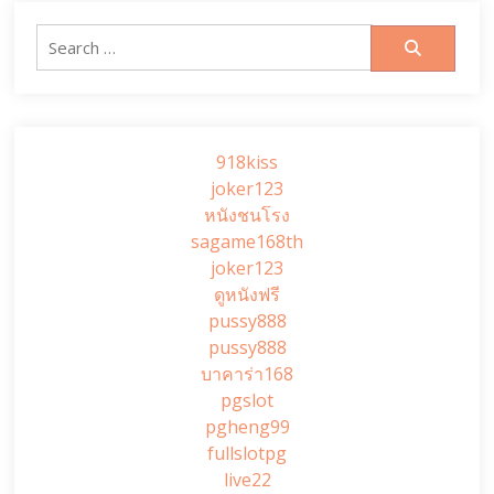
Search
for:
918kiss
joker123
หนังชนโรง
sagame168th
joker123
ดูหนังฟรี
pussy888
pussy888
บาคาร่า168
pgslot
pgheng99
fullslotpg
live22