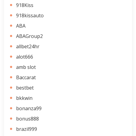
918Kiss
918kissauto
ABA
ABAGroup2
allbet24hr
alot666
amb slot
Baccarat
bestbet
bkkwin
bonanza99
bonus888
brazil999