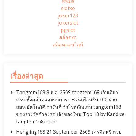
สล็อต
slotxo
joker123
jokerslot
pgslot
สล็อตxo
สล็อตออนไลน์
เรื่องล่าสุด
Tangtem168 8 ส.ค. 2569 tangtem168 เว็บเดียว
ครบ ทั้งสล็อตและบาคาร่า ชวนเพื่อนรับ 100 ฝาก-
ถอน อัตโนมัติ การันตี กำไรหลักแสน tangtem168
ของรางวัลกำลังรอ เจ้าของใหม่ Top 18 by Kandice
tangtem168e.com
Hengjing168 21 September 2569 เครดิตฟรี หวย