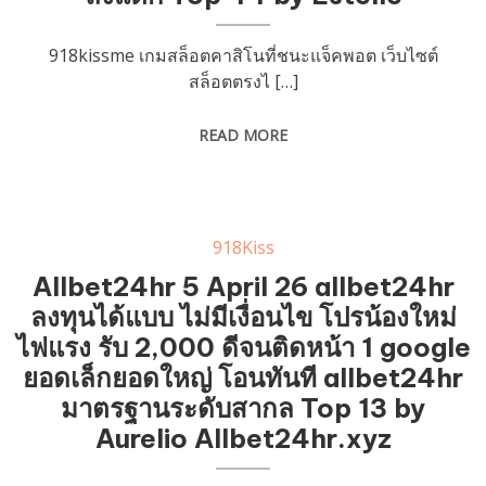
918kissme เกมสล็อตคาสิโนที่ชนะแจ็คพอต เว็บไซต์
สล็อตตรงไ […]
READ MORE
918Kiss
Allbet24hr 5 April 26 allbet24hr
ลงทุนได้แบบ ไม่มีเงื่อนไข โปรน้องใหม่
ไฟแรง รับ 2,000 ดีจนติดหน้า 1 google
ยอดเล็กยอดใหญ่ โอนทันที allbet24hr
มาตรฐานระดับสากล Top 13 by
Aurelio Allbet24hr.xyz