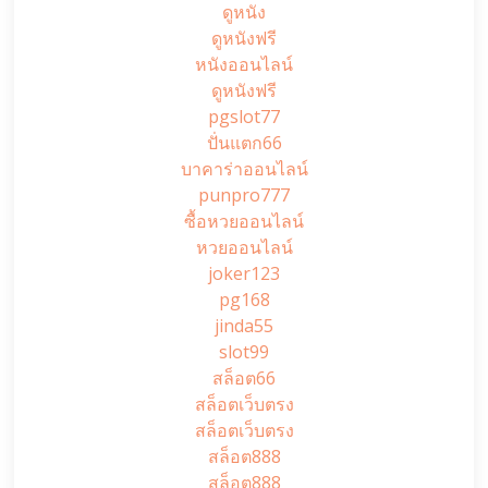
ดูหนัง
ดูหนังฟรี
หนังออนไลน์
ดูหนังฟรี
pgslot77
ปั่นแตก66
บาคาร่าออนไลน์
punpro777
ซื้อหวยออนไลน์
หวยออนไลน์
joker123
pg168
jinda55
slot99
สล็อต66
สล็อตเว็บตรง
สล็อตเว็บตรง
สล็อต888
สล็อต888