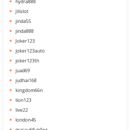
hydra888
Jilislot
jinda55
jinda888
Joker123
joker123auto
joker123th
juad69
judhai168
kingdom66n
lion123
live22
london45
macau69 สมัคร