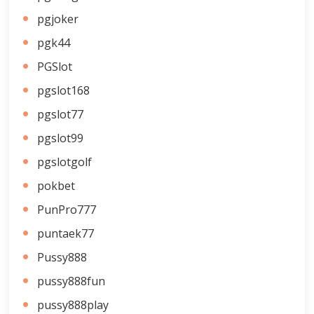
pgjoker
pgk44
PGSlot
pgslot168
pgslot77
pgslot99
pgslotgolf
pokbet
PunPro777
puntaek77
Pussy888
pussy888fun
pussy888play