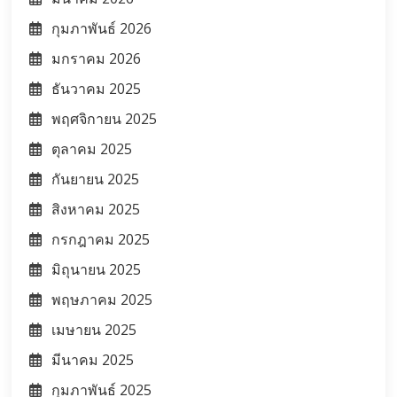
กุมภาพันธ์ 2026
มกราคม 2026
ธันวาคม 2025
พฤศจิกายน 2025
ตุลาคม 2025
กันยายน 2025
สิงหาคม 2025
กรกฎาคม 2025
มิถุนายน 2025
พฤษภาคม 2025
เมษายน 2025
มีนาคม 2025
กุมภาพันธ์ 2025