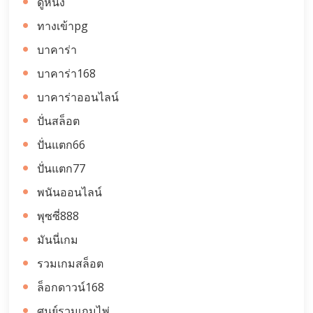
ดูหนัง
ทางเข้าpg
บาคาร่า
บาคาร่า168
บาคาร่าออนไลน์
ปั่นสล็อต
ปั่นแตก66
ปั่นแตก77
พนันออนไลน์
พุซซี่888
มันนี่เกม
รวมเกมสล็อต
ล็อกดาวน์168
ศูนย์รวมเกมไพ่