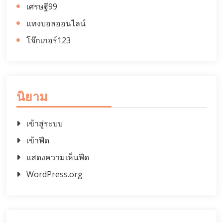
เศรษฐี99
แทงบอลออนไลน์
โจ๊กเกอร์123
นิยาม
เข้าสู่ระบบ
เข้าฟีด
แสดงความเห็นฟีด
WordPress.org