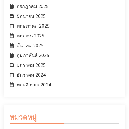
กรกฎาคม 2025
มิถุนายน 2025
พฤษภาคม 2025
เมษายน 2025
มีนาคม 2025
กุมภาพันธ์ 2025
มกราคม 2025
ธันวาคม 2024
พฤศจิกายน 2024
หมวดหมู่