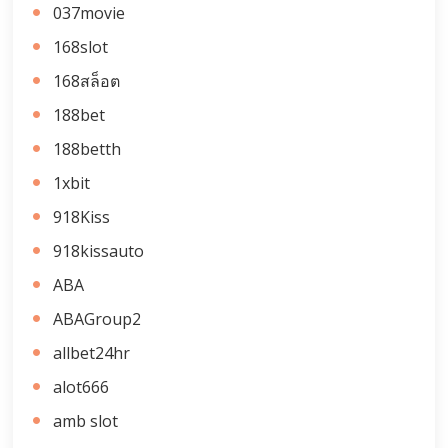
037movie
168slot
168สล็อต
188bet
188betth
1xbit
918Kiss
918kissauto
ABA
ABAGroup2
allbet24hr
alot666
amb slot