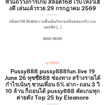
หัวแถววงการเกม สล็อต168 เว็บโหงวเฮ้
งดี เล่นแล้วรวย 29 กรกฎาคม 2569
สล็อต168 สัมผัสความตื่นเต้นกับเกมสล็อตของจริง เกม
ยอดฮิต […]
READ MORE
พุซซี่888
Pussy888 pussy888fun.live 19
June 26 พุซซี่888 ช่องทาง สร้างรายได้
กำไรเน้นๆ ชวนเพื่อน 5% ฝาก-ถอน 3 วิ
10 ล้าน ก็ถอนได้ pussy888 คัดเกมทุก
ค่ายดัง Top 25 by Eleanore