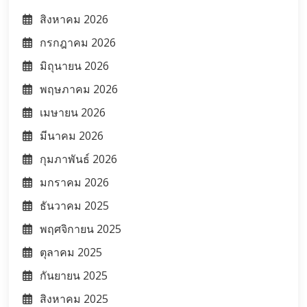
สิงหาคม 2026
กรกฎาคม 2026
มิถุนายน 2026
พฤษภาคม 2026
เมษายน 2026
มีนาคม 2026
กุมภาพันธ์ 2026
มกราคม 2026
ธันวาคม 2025
พฤศจิกายน 2025
ตุลาคม 2025
กันยายน 2025
สิงหาคม 2025