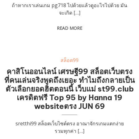
ถ้าหากเราเล่นเกม pg718 ไปด้วยแล้วดูอะไรไปด้วย มัน
จะเกิด […]
READ MORE
สล็อต99
คาสิโนออนไลน์ เศรษฐี99 สล็อตเว็บตรง
ที่คนเล่นจริงพูดถึงเยอะ ทำไมถึงกลายเป็น
ตัวเลือกยอดฮิตตอนนี้ เว็บแม่ st99.club
เครดิตฟรี Top 95 by Hanna 19
websiteตรง JUN 69
sretthi99 สล็อตเว็บไซต์ตรง อาณาจักรเกมแตกง่าย
รวมทุกค่า […]