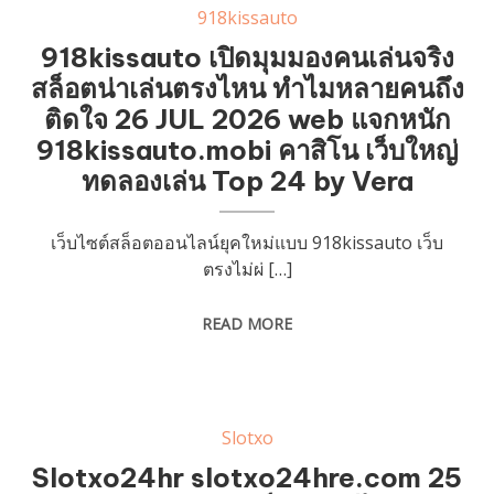
918kissauto
918kissauto เปิดมุมมองคนเล่นจริง
สล็อตน่าเล่นตรงไหน ทำไมหลายคนถึง
ติดใจ 26 JUL 2026 web แจกหนัก
918kissauto.mobi คาสิโน เว็บใหญ่
ทดลองเล่น Top 24 by Vera
เว็บไซต์สล็อตออนไลน์ยุคใหม่แบบ 918kissauto เว็บ
ตรงไม่ผ่ […]
READ MORE
Slotxo
Slotxo24hr slotxo24hre.com 25