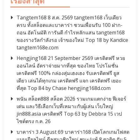
เรื่องล่าสุด
Tangtem168 8 ส.ค. 2569 tangtem168 เว็บเดียว
ครบ ทั้งสล็อตและบาคาร่า ชวนเพื่อนรับ 100 ฝาก-
ถอน อัตโนมัติ การันตี กำไรหลักแสน tangtem168
ของรางวัลกำลังรอ เจ้าของใหม่ Top 18 by Kandice
tangtem168e.com
Hengjing168 21 September 2569 เครดิตฟรี หวย
ออนไลน์ อัตราจ่ายมากที่สุด ของไทย โปรโมชั่น
เครดิตฟรี 100% กล่องสุ่มเฮงเฮง รับเครดิตฟรี ยูส
เดียว เล่นได้ทุกเกม เครดิตฟรี แจก เครดิตฟรี เยอะ
ที่สุด Top 84 by Chase hengjing168d.com
พนัน สล็อต888 สล็อต 2026 รวมเกมแตกง่าย ฟีเจอร์
เด่น และวิธีเลือกเว็บที่เหมาะกับผู้เล่น เว็บใหญ่
jin888.asia เครดิตฟรี Top 63 by Debbra 15 เวป
ไซต์ตรง ก.ค. 26
บาคาร่า 3 August 69 บาคาร่า168 เปิดโลกเกมไพ่สด
แบบเรียลไทม์ ดีลสมาชิกใหม่ ชนะ/แพ้ 8 ตาติด รับ 5