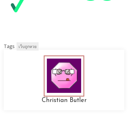
Tags
เว็บถูกหวย
Christian Butler