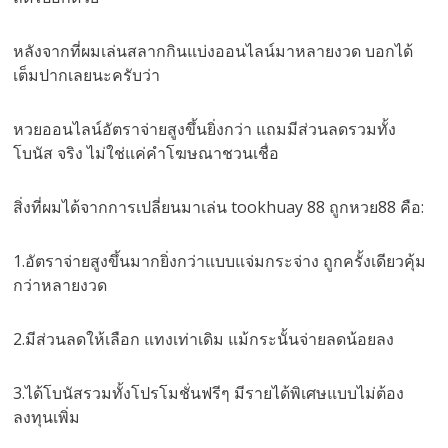
หลังจากที่ผมเล่นสลากกินแบ่งออนไลน์มาหลายงวด บอกได้
เต็มปากเลยนะครับว่า
หวยออนไลน์อัตราจ่ายสูงขึ้นยิ่งกว่า แถมมีส่วนลดรวมทั้ง
โบนัส จริง ไม่ใช่แค่คำโฆษณาชวนเชื่อ
สิ่งที่ผมได้จากการเปลี่ยนมาเล่น tookhuay 88 ถูกหวย88 คือ:
1.อัตราจ่ายสูงขึ้นมากยิ่งกว่าแบบแจ่มกระจ่าง ถูกครั้งเดียวคุ้ม
กว่าหลายงวด
2.มีส่วนลดให้เลือก แทงเท่าเดิม แม้กระนั้นจ่ายลดน้อยลง
3.ได้โบนัสรวมทั้งโปรโมชั่นฟรีๆ มีรายได้พิเศษแบบไม่ต้อง
ลงทุนเพิ่ม