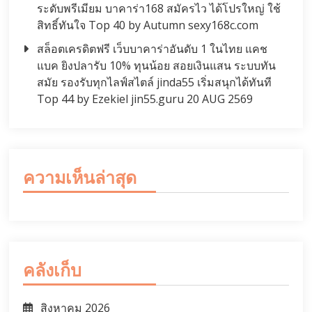
ระดับพรีเมียม บาคาร่า168 สมัครไว ได้โปรใหญ่ ใช้
สิทธิ์ทันใจ Top 40 by Autumn sexy168c.com
สล็อตเครดิตฟรี เว็บบาคาร่าอันดับ 1 ในไทย แคช
แบค ยิงปลารับ 10% ทุนน้อย สอยเงินแสน ระบบทัน
สมัย รองรับทุกไลฟ์สไตล์ jinda55 เริ่มสนุกได้ทันที
Top 44 by Ezekiel jin55.guru 20 AUG 2569
ความเห็นล่าสุด
คลังเก็บ
สิงหาคม 2026