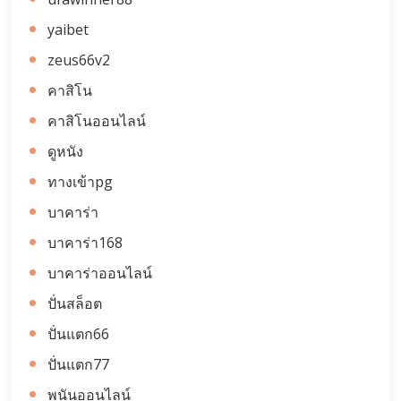
yaibet
zeus66v2
คาสิโน
คาสิโนออนไลน์
ดูหนัง
ทางเข้าpg
บาคาร่า
บาคาร่า168
บาคาร่าออนไลน์
ปั่นสล็อต
ปั่นแตก66
ปั่นแตก77
พนันออนไลน์