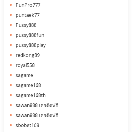
PunPro777
puntaek77
Pussy888
pussy888fun
pussy888play
redkong89
royal558
sagame
sagame168
sagame168th
sawan888 เครดิตฟรี
sawan888 เครดิตฟรี
sbobet168