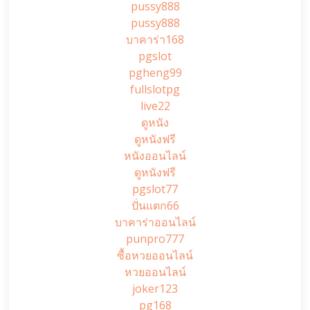
pussy888
pussy888
บาคาร่า168
pgslot
pgheng99
fullslotpg
live22
ดูหนัง
ดูหนังฟรี
หนังออนไลน์
ดูหนังฟรี
pgslot77
ปั่นแตก66
บาคาร่าออนไลน์
punpro777
ซื้อหวยออนไลน์
หวยออนไลน์
joker123
pg168