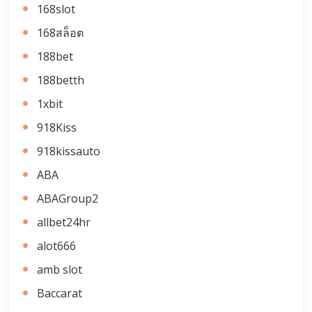
168slot
168สล็อต
188bet
188betth
1xbit
918Kiss
918kissauto
ABA
ABAGroup2
allbet24hr
alot666
amb slot
Baccarat