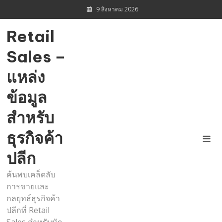
Skip
9 สิงหาคม 2026
to
content
Retail
Sales –
แหล่ง
ข้อมูล
สำหรับ
ธุรกิจค้า
ปลีก
ค้นพบเคล็ดลับ
การขายและ
กลยุทธ์ธุรกิจค้า
ปลีกที่ Retail