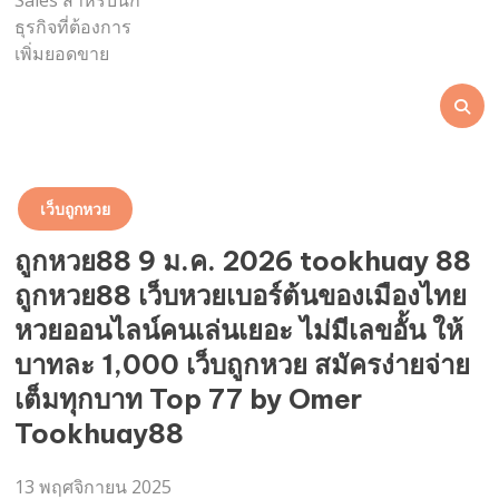
Sales สำหรับนัก
ธุรกิจที่ต้องการ
เพิ่มยอดขาย
เว็บถูกหวย
ถูกหวย88 9 ม.ค. 2026 tookhuay 88
ถูกหวย88 เว็บหวยเบอร์ต้นของเมืองไทย
หวยออนไลน์คนเล่นเยอะ ไม่มีเลขอั้น ให้
บาทละ 1,000 เว็บถูกหวย สมัครง่ายจ่าย
เต็มทุกบาท Top 77 by Omer
Tookhuay88
13 พฤศจิกายน 2025