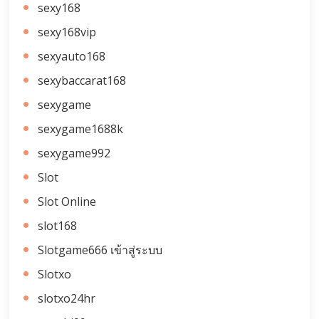
sexy168
sexy168vip
sexyauto168
sexybaccarat168
sexygame
sexygame1688k
sexygame992
Slot
Slot Online
slot168
Slotgame666 เข้าสู่ระบบ
Slotxo
slotxo24hr