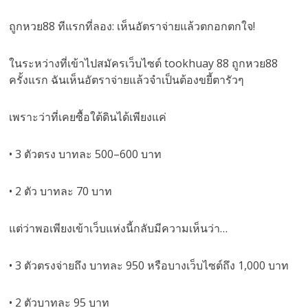
ถูกหวย88 ทีแรกที่ลอง: เห็นอัตราจ่ายแล้วตกอกตกใจ!
ในระหว่างที่เข้าไปสมัครเว็บไซต์ tookhuay 88 ถูกหวย88
ครั้งแรก ฉันเห็นอัตราจ่ายแล้วจำเป็นต้องขยี้ตารัวๆ
เพราะว่าที่เคยซื้อใต้ดินได้เพียงแค่
• 3 ตัวตรง บาทละ 500–600 บาท
• 2 ตัว บาทละ 70 บาท
แต่ว่าพอเพียงเข้าเว็บแห่งนี้กลับมีความเห็นว่า…
• 3 ตัวตรงจ่ายถึง บาทละ 950 หรือบางเว็บไซต์ถึง 1,000 บาท
• 2 ตัวบาทละ 95 บาท