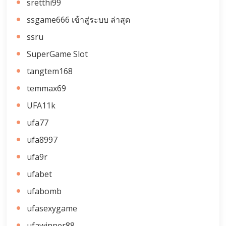
sretthi99
ssgame666 เข้าสู่ระบบ ล่าสุด
ssru
SuperGame Slot
tangtem168
temmax69
UFA11k
ufa77
ufa8997
ufa9r
ufabet
ufabomb
ufasexygame
ufawinner88