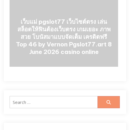
เว็บแม่ pgslot77 เว็บไซต์ตรง เล่น
สล็อตให้ฟินต้องเว็บตรง เกมเยอะ ภาพ
สวย โบนัสมาแบบจัดเต็ม เครดิตฟรี
Top 46 by Vernon Pgslot77.art 8
June 2026 casino online
Search
for: