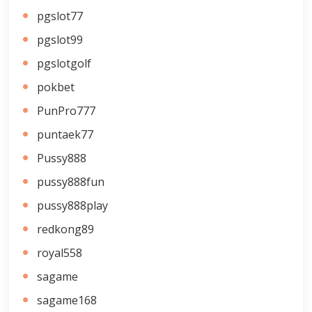
pgslot77
pgslot99
pgslotgolf
pokbet
PunPro777
puntaek77
Pussy888
pussy888fun
pussy888play
redkong89
royal558
sagame
sagame168