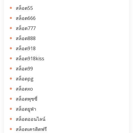
สล็อต55
สล็อต666
สล็อต777
สล็อต888
สล็อต918
สล็อต918kiss
สล็อต99
สล็อตpg
สล็อตxo
สล็อตพุซซี่
สล็อตยูฟ่า
สล็อตออนไลน์
สล็อตเครดิตฟรี