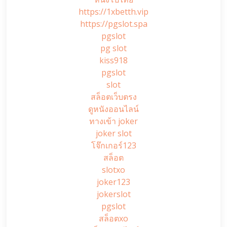
https://1xbetth.vip
https://pgslot.spa
pgslot
pg slot
kiss918
pgslot
slot
สล็อตเว็บตรง
ดูหนังออนไลน์
ทางเข้า joker
joker slot
โจ๊กเกอร์123
สล็อต
slotxo
joker123
jokerslot
pgslot
สล็อตxo