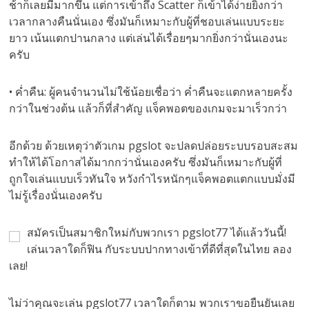
ช้าก็เลยมีมากขึ้น แต่การเข้าถึง Scatter ก็เข้าได้ง่ายยิ่งกว่า
เวลากลางคืนนั่นเอง ซึ่งมันก็เหมาะกับผู้ที่ชอบเล่นแบบระยะ
ยาว เน้นแตกปานกลาง แต่เล่นได้เรื่อยๆมากยิ่งกว่านั่นเองนะ
ครับ
• ค่ำคืน: ผู้คนจำนวนไม่ใช้น้อยเชื่อว่า ค่ำคืนจะแตกหลายครั้ง
กว่าในช่วงต้น แล้วก็ที่สำคัญ แจ็คพอตของเกมจะมาเร็วกว่า
อีกด้วย ด้วยเหตุว่าตัวเกม pgslot จะปลดปล่อยระบบรอบสะสม
ทำให้ได้โอกาสได้มากกว่านั่นเองครับ ซึ่งมันก็เหมาะกับผู้ที่
ถูกใจเล่นแบบเร็วทันใจ หวังกำไรหนักๆแจ็คพอตแตกแบบมั่งมี
ไม่รู้เรื่องนั่นเองครับ
สมัครเป็นสมาชิกใหม่กับพวกเรา pgslot77 ได้แล้ววันนี้!
เล่นเวลาใดก็ฟิน กับระบบปากทางเข้าที่ดีที่สุดในไทย ลอง
เลย!
ไม่ว่าคุณจะเล่น pgslot77 เวลาใดก็ตาม พวกเราขอยืนยันเลย