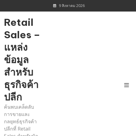
Skip
9 สิงหาคม 2026
to
content
Retail
Sales –
แหล่ง
ข้อมูล
สำหรับ
ธุรกิจค้า
ปลีก
ค้นพบเคล็ดลับ
การขายและ
กลยุทธ์ธุรกิจค้า
ปลีกที่ Retail