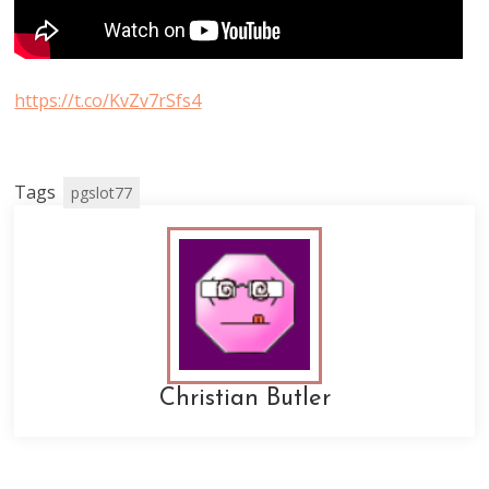
https://t.co/KvZv7rSfs4
Tags
pgslot77
Christian Butler