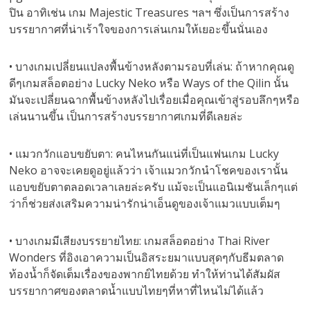
ปิน อาทิเช่น เกม Majestic Treasures ฯลฯ ซึ่งเป็นการสร้าง
บรรยากาศที่น่าเร้าใจของการเล่นเกมให้เยอะขึ้นนั่นเอง
• บางเกมเปลี่ยนแปลงพื้นข้างหลังตามรอบที่เล่น: ถ้าหากคุณดู
ดีๆเกมสล็อตอย่าง Lucky Neko หรือ Ways of the Qilin นั้น
มันจะเปลี่ยนฉากพื้นข้างหลังไปเรื่อยเมื่อคุณเข้าสู่รอบลึกๆหรือ
เล่นนานขึ้น เป็นการสร้างบรรยากาศเกมที่ดีเลยล่ะ
• แมวกวักแอบขยับตา: คนไหนกันแน่ที่เป็นแฟนเกม Lucky
Neko อาจจะเคยดูอยู่แล้วว่า เจ้าแมวกวักนำโชคของเรานั้น
แอบขยับตาตลอดเวลาเลยล่ะครับ แม้จะเป็นแอนิเมชันเล็กๆแต่
ว่าก็ช่วยส่งเสริมความน่ารักน่าเอ็นดูของเจ้าแมวแบบเต็มๆ
• บางเกมมีเสียงบรรยายไทย: เกมสล็อตอย่าง Thai River
Wonders ที่อิงเอาความเป็นอิสระยมาแบบสุดๆกับธีมตลาด
ท้องน้ำก็จัดเต็มเรื่องของพากย์ไทยด้วย ทำให้ท่านได้สัมผัส
บรรยากาศของตลาดน้ำแบบไทยๆที่หาที่ไหนไม่ได้แล้ว