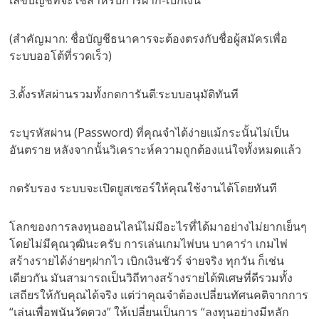
เลขบัญชีที่จะใช้สำหรับการฝาก-เบิกเงิน
(สำคัญมาก: ชื่อบัญชีธนาคารจะต้องตรงกับชื่อผู้สมัครเพื่อ
ระบบออโต้ที่รวดเร็ว)
3.ตั้งรหัสผ่านรวมทั้งกดการันตี:ระบบอนุมัติทันที
ระบุรหัสผ่าน (Password) ที่คุณจำได้ง่ายแม้กระนั้นไม่เป็น
อันตราย หลังจากนั้นวิเคราะห์ความถูกต้องแน่ใจทั้งหมดแล้ว
กดรับรอง ระบบจะเปิดยูสเซอร์ให้คุณใช้งานได้โดยทันที
โลกของการลงทุนออนไลน์ไม่มีอะไรที่ได้มาอย่างไม่ยากเย็นๆ
โดยไม่มีคุณวุฒินะครับ การเล่นเกมไพ่บน บาคาร่า เกมไพ่
สร้างรายได้ง่ายๆฝากไว เบิกเงินชัวร์ จ่ายจริง ทุกวัน ก็เช่น
เดียวกัน มันสามารถเป็นวิถีทางสร้างรายได้พิเศษที่ดีรวมทั้ง
เสถียรให้กับคุณได้จริง แต่ว่าคุณจำต้องเปลี่ยนทัศนคติจากการ
“เล่นเพื่อพนันวัดดวง” ให้เปลี่ยนเป็นการ “ลงทุนอย่างมีหลัก