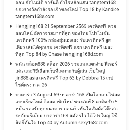
ถอน อัตโนมัติ การันตี กำไรหลักแสน tangtem168
ของรางวัลกำลังรอ เจ้าของใหม่ Top 18 by Kandice
tangtem168e.com
Hengjing168 21 September 2569 เครดิตฟรี หวย
ออนไลน์ อัตราจ่ายมากที่สุด ของไทย โปรโมชั่น
เครดิตฟรี 100% กล่องสุ่มเฮงเฮง รับเครดิตฟรี ยูส
เดียว เล่นได้ทุกเกม เครดิตฟรี แจก เครดิตฟรี เยอะ
ที่สุด Top 84 by Chase hengjing168d.com
พนัน สล็อต888 สล็อต 2026 รวมเกมแตกง่าย ฟีเจอร์
เด่น และวิธีเลือกเว็บที่เหมาะกับผู้เล่น เว็บใหญ่
jin888.asia เครดิตฟรี Top 63 by Debbra 15 เวป
ไซต์ตรง ก.ค. 26
บาคาร่า 3 August 69 บาคาร่า168 เปิดโลกเกมไพ่สด
แบบเรียลไทม์ ดีลสมาชิกใหม่ ชนะ/แพ้ 8 ตาติด รับ 5
หมื่น รองรับทุกธนาคาร ถอนเร็วทันใจ สัมผัสโต๊ะสด
ระดับพรีเมียม บาคาร่า168 สมัครไว ได้โปรใหญ่ ใช้
สิทธิ์ทันใจ Top 40 by Autumn sexy168c.com