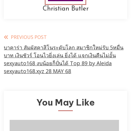
Christian Butler
Read
PREVIOUS POST
บาคาร่า สัมผัสคาสิโนระดับโลก สมาชิกใหม่รับ 5หมื่น
more
บาท เงินชัวร์ โอนไวยิ่งเล่น ยิ่งได้ แจกเงินคืนไม่อั้น
articles
sexyauto168 งบน้อยก็ปั่นได้ Top 89 by Aleida
sexyauto168.xyz 28 MAY 68
You May Like