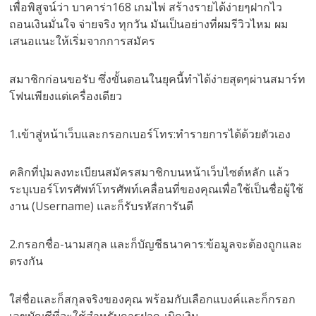
เพื่อพิสูจน์ว่า บาคาร่า168 เกมไพ่ สร้างรายได้ง่ายๆฝากไว
ถอนเงินมั่นใจ จ่ายจริง ทุกวัน มันเป็นอย่างที่ผมรีวิวไหม ผม
เสนอแนะให้เริ่มจากการสมัคร
สมาชิกก่อนขอรับ ซึ่งขั้นตอนในยุคนี้ทำได้ง่ายสุดๆผ่านสมาร์ท
โฟนเพียงแต่เครื่องเดียว
1.เข้าสู่หน้าเว็บและกรอกเบอร์โทร:ทำรายการได้ด้วยตัวเอง
คลิกที่ปุ่มลงทะเบียนสมัครสมาชิกบนหน้าเว็บไซต์หลัก แล้ว
ระบุเบอร์โทรศัพท์โทรศัพท์เคลื่อนที่ของคุณเพื่อใช้เป็นชื่อผู้ใช้
งาน (Username) และก็รับรหัสการันตี
2.กรอกชื่อ-นามสกุล และก็บัญชีธนาคาร:ข้อมูลจะต้องถูกและ
ตรงกัน
ใส่ชื่อและก็สกุลจริงของคุณ พร้อมกับเลือกแบงค์และก็กรอก