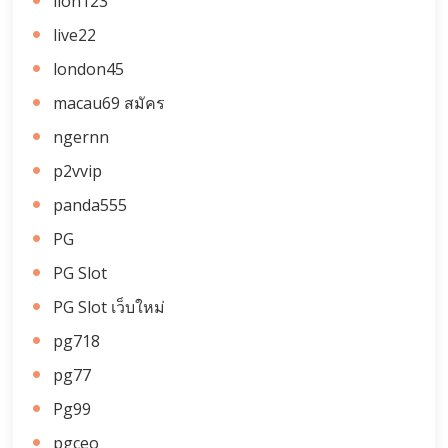
lion123
live22
london45
macau69 สมัคร
ngernn
p2vvip
panda555
PG
PG Slot
PG Slot เว็บใหม่
pg718
pg77
Pg99
pgceo