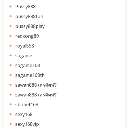
Pussy888
pussy888fun
pussy888play
redkong89
royal558
sagame
sagame168
sagame168th
sawan888 เครดิตฟรี
sawan888 เครดิตฟรี
sbobet168
sexy168
sexy168vip