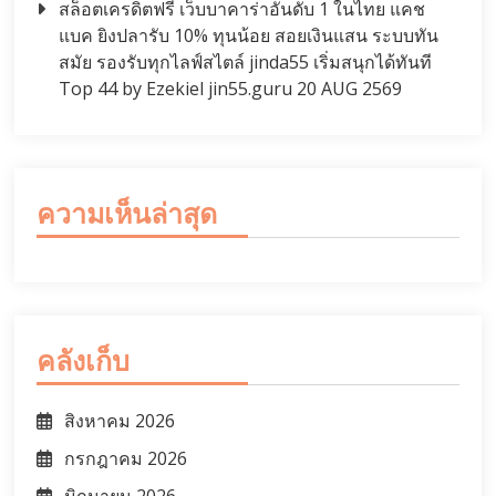
สล็อตเครดิตฟรี เว็บบาคาร่าอันดับ 1 ในไทย แคช
แบค ยิงปลารับ 10% ทุนน้อย สอยเงินแสน ระบบทัน
สมัย รองรับทุกไลฟ์สไตล์ jinda55 เริ่มสนุกได้ทันที
Top 44 by Ezekiel jin55.guru 20 AUG 2569
ความเห็นล่าสุด
คลังเก็บ
สิงหาคม 2026
กรกฎาคม 2026