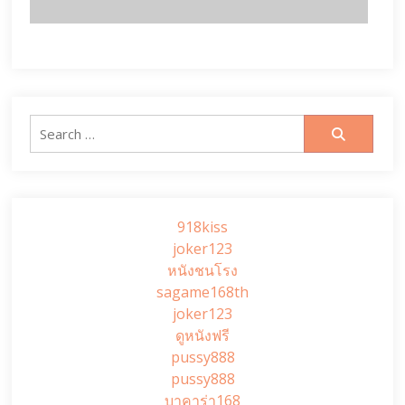
Search
for:
918kiss
joker123
หนังชนโรง
sagame168th
joker123
ดูหนังฟรี
pussy888
pussy888
บาคาร่า168