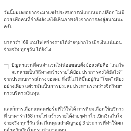
วันนี้ผมเลยอยากจะมาแชร์ประสบการณ์แบบหมดเปลือก ไม่มี
อวย เพื่อคนที่กำลังลังเลได้เห็นภาพจริงจากการลงสู่สนามนะ
ครับ
บาคาร่า168 เกมไพ่ สร้างรายได้ง่ายๆฝากไว เบิกเงินแน่นอน
จ่ายจริง ทุกๆวัน ได้ยังไง
ปัญหาแรกที่คนจำนวนไม่น้อยชอบตั้งข้อสงสัยคือ “เกมไพ่
จะกลายเป็นวิถีทางสร้างรายได้ป้อมปราการคงได้ยังไง?”
จากประสบการณ์ตรงของผม สิ่งนี้ไม่ได้ขึ้นอยู่กับ “โชค” เพียง
อย่างเดียว แต่ว่ามันเป็นการประสมประสานระหว่างจิตวิทยา
การบริหารเงินทุน
และก็การเลือกแพลตฟอร์มที่ไว้ใจได้ การที่ผมเลือกใช้บริการ
ที่ บาคาร่า168 เกมไพ่ สร้างรายได้ง่ายๆฝากไว เบิกเงินมั่นใจ
จ่ายจริง ทุกวี่วัน นั้น มีเหตุผลสำคัญๆอยู่ 3 ประการที่ทำให้ผม
กล้าควักเงินในกระเป๋ามาลงทุน