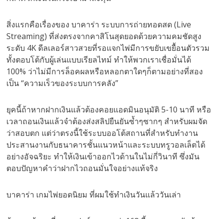
สิ่งแรกคือเรื่องของ บาคาร่า ระบบการถ่ายทอดสด (Live
Streaming) ที่ส่งตรงจากคาสิโนสุดยอดด้วยความคมชัดสูง
ระดับ 4K ดีลเลอร์สาวสวยที่รอแจกไพ่มีการขยับเขยื้อนตัวรวม
ทั้งตอบโต้กับผู้เล่นแบบเรียลไทม์ ทำให้พวกเราเชื่อมั่นได้
100% ว่าไม่มีการล็อคผลหรือหลอกตาใดๆก็ตามอย่างที่สอง
เป็น “ความเร็วของระบบการคลัง”
ยุคนี้ถ้าหากฝากเงินแล้วต้องคอยแอดมินอนุมัติ 5-10 นาที หรือ
เวลาถอนเงินแล้วจำต้องส่งสลิปยืนยันซ้ำๆซากๆ สำหรับผมจัด
ว่าสอบตก แต่ว่าตรงนี้ใช้ระบบออโต้สถานที่สำหรับทำงาน
ประสานงานกับธนาคารชั้นแนวหน้าและระบบทรูวอลเล็ตได้
อย่างอัจฉริยะ ทำให้เงินเข้าออกไวด้านในไม่กี่วินาที ซึ่งมัน
ตอบปัญหาคำว่าฝากไวถอนมั่นใจอย่างแท้จริง
บาคาร่า เกมไพ่ยอดนิยม ที่ผมใช้ทำเงินวันแล้ววันเล่า