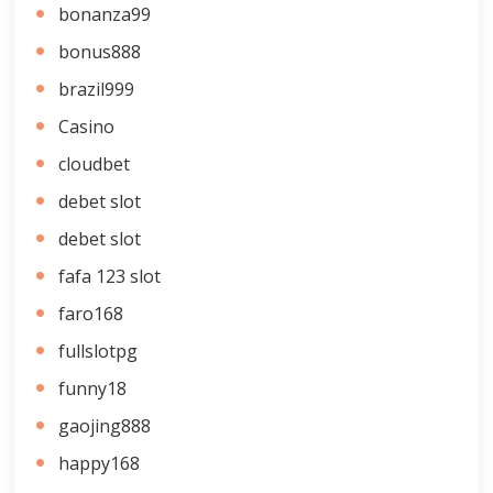
bonanza99
bonus888
brazil999
Casino
cloudbet
debet slot
debet slot
fafa 123 slot
faro168
fullslotpg
funny18
gaojing888
happy168