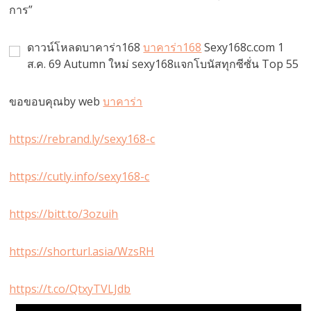
การ”
ดาวน์โหลดบาคาร่า168
บาคาร่า168
Sexy168c.com 1
ส.ค. 69 Autumn ใหม่ sexy168แจกโบนัสทุกซีซั่น Top 55
ขอขอบคุณby web
บาคาร่า
https://rebrand.ly/sexy168-c
https://cutly.info/sexy168-c
https://bitt.to/3ozuih
https://shorturl.asia/WzsRH
https://t.co/QtxyTVLJdb