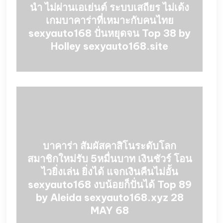
นำ ไม่ผ่านเอเย่นต์ ระบบเสถียร ไม่เด้ง
เกมบาคาร่าที่เหมาะกับคนไทย
sexyauto168 ปั่นหยุดจน Top 38 by
Holley sexyauto168.site
บาคาร่า สัมผัสคาสิโนระดับโลก
สมาชิกใหม่รับ 5หมื่นบาท เงินชัวร์ โอน
ไวยิ่งเล่น ยิ่งได้ แจกเงินคืนไม่อั้น
sexyauto168 งบน้อยก็ปั่นได้ Top 89
by Aleida sexyauto168.xyz 28
MAY 68