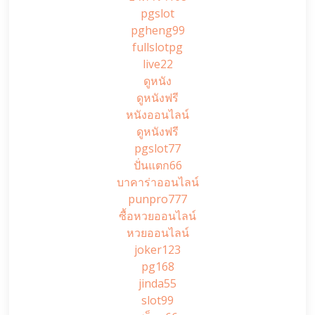
pgslot
pgheng99
fullslotpg
live22
ดูหนัง
ดูหนังฟรี
หนังออนไลน์
ดูหนังฟรี
pgslot77
ปั่นแตก66
บาคาร่าออนไลน์
punpro777
ซื้อหวยออนไลน์
หวยออนไลน์
joker123
pg168
jinda55
slot99