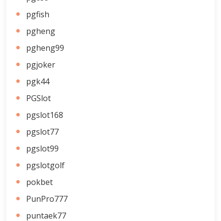
pgfish
pgheng
pgheng99
pgjoker
pgk44
PGSlot
pgslot168
pgslot77
pgslot99
pgslotgolf
pokbet
PunPro777
puntaek77