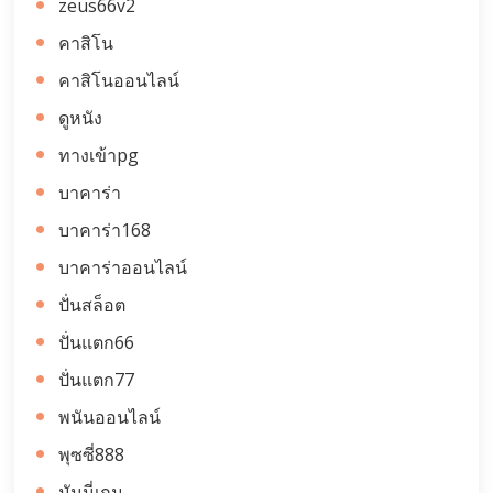
zeus66v2
คาสิโน
คาสิโนออนไลน์
ดูหนัง
ทางเข้าpg
บาคาร่า
บาคาร่า168
บาคาร่าออนไลน์
ปั่นสล็อต
ปั่นแตก66
ปั่นแตก77
พนันออนไลน์
พุซซี่888
มันนี่เกม