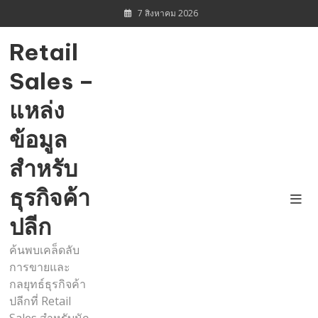
Skip
7 สิงหาคม 2026
to
content
Retail
Sales –
แหล่ง
ข้อมูล
สำหรับ
ธุรกิจค้า
ปลีก
ค้นพบเคล็ดลับ
การขายและ
กลยุทธ์ธุรกิจค้า
ปลีกที่ Retail