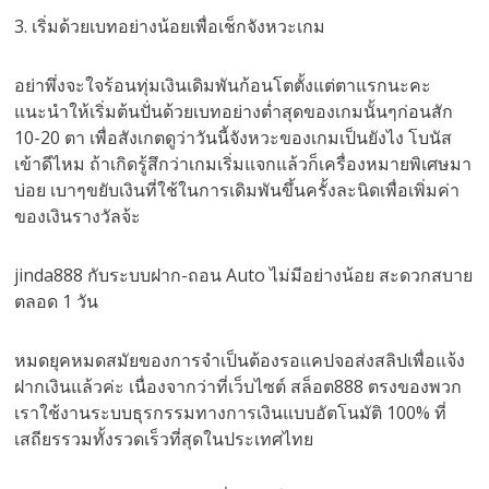
3. เริ่มด้วยเบทอย่างน้อยเพื่อเช็กจังหวะเกม
อย่าพึ่งจะใจร้อนทุ่มเงินเดิมพันก้อนโตตั้งแต่ตาแรกนะคะ
แนะนำให้เริ่มต้นปั่นด้วยเบทอย่างต่ำสุดของเกมนั้นๆก่อนสัก
10-20 ตา เพื่อสังเกตดูว่าวันนี้จังหวะของเกมเป็นยังไง โบนัส
เข้าดีไหม ถ้าเกิดรู้สึกว่าเกมเริ่มแจกแล้วก็เครื่องหมายพิเศษมา
บ่อย เบาๆขยับเงินที่ใช้ในการเดิมพันขึ้นครั้งละนิดเพื่อเพิ่มค่า
ของเงินรางวัลจ้ะ
jinda888 กับระบบฝาก-ถอน Auto ไม่มีอย่างน้อย สะดวกสบาย
ตลอด 1 วัน
หมดยุคหมดสมัยของการจำเป็นต้องรอแคปจอส่งสลิปเพื่อแจ้ง
ฝากเงินแล้วค่ะ เนื่องจากว่าที่เว็บไซต์ สล็อต888 ตรงของพวก
เราใช้งานระบบธุรกรรมทางการเงินแบบอัตโนมัติ 100% ที่
เสถียรรวมทั้งรวดเร็วที่สุดในประเทศไทย