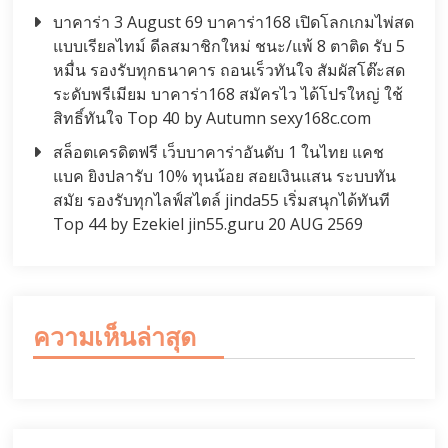
บาคาร่า 3 August 69 บาคาร่า168 เปิดโลกเกมไพ่สด
แบบเรียลไทม์ ดีลสมาชิกใหม่ ชนะ/แพ้ 8 ตาติด รับ 5
หมื่น รองรับทุกธนาคาร ถอนเร็วทันใจ สัมผัสโต๊ะสด
ระดับพรีเมียม บาคาร่า168 สมัครไว ได้โปรใหญ่ ใช้
สิทธิ์ทันใจ Top 40 by Autumn sexy168c.com
สล็อตเครดิตฟรี เว็บบาคาร่าอันดับ 1 ในไทย แคช
แบค ยิงปลารับ 10% ทุนน้อย สอยเงินแสน ระบบทัน
สมัย รองรับทุกไลฟ์สไตล์ jinda55 เริ่มสนุกได้ทันที
Top 44 by Ezekiel jin55.guru 20 AUG 2569
ความเห็นล่าสุด