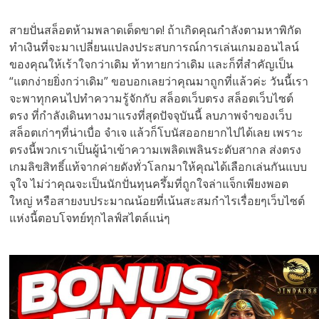
สายปั่นสล็อตห้ามพลาดเด็ดขาด! ถ้าเกิดคุณกำลังตามหาพิกัด
ทำเงินที่จะมาเปลี่ยนแปลงประสบการณ์การเล่นเกมออนไลน์
ของคุณให้เร้าใจกว่าเดิม ท้าทายกว่าเดิม และก็ที่สำคัญเป็น
“แตกง่ายยิ่งกว่าเดิม” ขอบอกเลยว่าคุณมาถูกที่แล้วค่ะ วันนี้เรา
จะพาทุกคนไปทำความรู้จักกับ สล็อตเว็บตรง สล็อตเว็บไซต์
ตรง ที่กำลังเดินทางมาแรงที่สุดปัจจุบันนี้ ลบภาพจำของเว็บ
สล็อตเก่าๆที่น่าเบื่อ จำเจ แล้วก็โบนัสออกยากไปได้เลย เพราะ
ตรงนี้พวกเราเป็นผู้นำเข้าความเพลิดเพลินระดับสากล ส่งตรง
เกมลิขสิทธิ์แท้จากค่ายดังทั่วโลกมาให้คุณได้เลือกเล่นกันแบบ
จุใจ ไม่ว่าคุณจะเป็นนักปั่นทุนครึ้มที่ถูกใจล่าแจ็กเพียงพอต
ใหญ่ หรือสายงบประมาณน้อยที่เน้นสะสมกำไรเรื่อยๆเว็บไซต์
แห่งนี้ตอบโจทย์ทุกไลฟ์สไตล์แน่ๆ