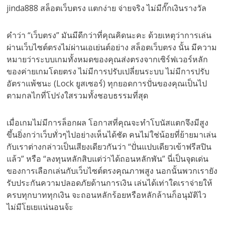
jinda888 สล็อตเว็บตรง แตกง่าย จ่ายจริง ไม่มีกั๊กเงินรางวัล
คำว่า “เว็บตรง” มันมีดีกว่าที่คุณคิดนะคะ ด้วยเหตุว่าการเล่น
ผ่านเว็บไซต์ตรงไม่ผ่านเอเย่นต์อย่าง สล็อตเว็บตรง นั้น มีความ
หมายว่าระบบเกมทั้งหมดของคุณส่งตรงจากเซิร์ฟเวอร์หลัก
ของค่ายเกมโดยตรง ไม่มีการปรับเปลี่ยนระบบ ไม่มีการปรับ
อัตราแพ้ชนะ (Lock ยูสเซอร์) ทุกยอดการปั่นของคุณเป็นไป
ตามกลไกที่โปร่งใสรวมทั้งชอบธรรมที่สุด
เมื่อเกมไม่มีการล็อกผล โอกาสที่คุณจะทำโบนัสแตกจึงมีสูง
ขึ้นยิ่งกว่าเว็บทั่วๆไปอย่างเห็นได้ชัด คนไม่ใช่น้อยที่ย้ายมาเล่น
กับเราต่างกล่าวเป็นเสียงเดียวกันว่า “ปั่นแปบเดียวเข้าฟรีสปิน
แล้ว” หรือ “ลงทุนหลักสิบแต่ว่าได้ถอนหลักพัน” นี่เป็นจุดเด่น
ของการเลือกเล่นกับเว็บไซต์ตรงคุณภาพสูง นอกนั้นพวกเรายัง
รับประกันความปลอดภัยด้านการเงิน เล่นได้เท่าใดเราจ่ายให้
ครบทุกบาททุกเงิน จะถอนหลักร้อยหรือหลักล้านก็อนุมัติไว
ไม่มีโยเยแน่นอนจ้ะ