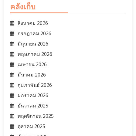
คลังเก็บ
สิงหาคม 2026
กรกฎาคม 2026
มิถุนายน 2026
พฤษภาคม 2026
เมษายน 2026
มีนาคม 2026
กุมภาพันธ์ 2026
มกราคม 2026
ธันวาคม 2025
พฤศจิกายน 2025
ตุลาคม 2025