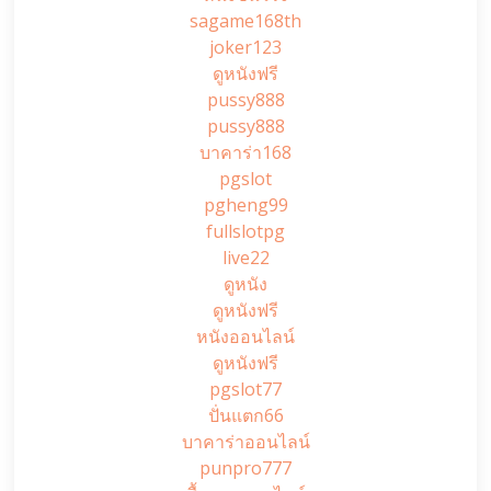
sagame168th
joker123
ดูหนังฟรี
pussy888
pussy888
บาคาร่า168
pgslot
pgheng99
fullslotpg
live22
ดูหนัง
ดูหนังฟรี
หนังออนไลน์
ดูหนังฟรี
pgslot77
ปั่นแตก66
บาคาร่าออนไลน์
punpro777