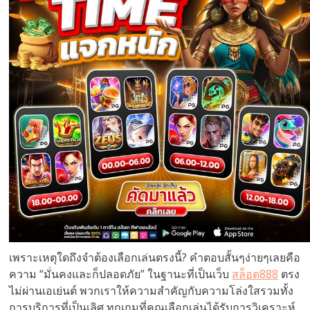
เพราะเหตุใดถึงจำต้องเลือกเล่นตรงนี้? คำตอบสั้นๆง่ายๆเลยคือ
ความ “มั่นคงและก็ปลอดภัย” ในฐานะที่เป็นเว็บ
สล็อต888
ตรง
ไม่ผ่านเอเย่นต์ พวกเราให้ความสำคัญกับความโล่งใสรวมทั้ง
การบริการที่เป็นเลิศ ทุกเกมที่คุณเลือกเล่นได้รับการวิเคราะห์