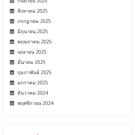
กันยายน 2025
สิงหาคม 2025
กรกฎาคม 2025
มิถุนายน 2025
พฤษภาคม 2025
เมษายน 2025
มีนาคม 2025
กุมภาพันธ์ 2025
มกราคม 2025
ธันวาคม 2024
พฤศจิกายน 2024