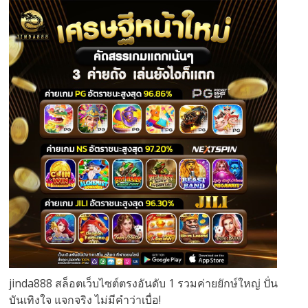
jinda888 สล็อตเว็บไซต์ตรงอันดับ 1 รวมค่ายยักษ์ใหญ่ ปั่น
บันเทิงใจ แจกจริง ไม่มีคำว่าเบื่อ!