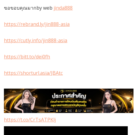
ขอขอบคุณมากby web
jinda888
https://rebrand.ly/jin888-asia
https://cutly.info/jin888-asia
https://bitt.to/dei0fh
https://shorturl.asia/JBAtc
https://t.co/CrTsATPKlj