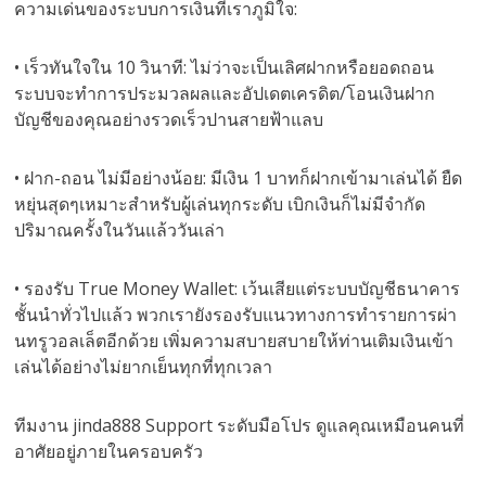
ความเด่นของระบบการเงินที่เราภูมิใจ:
• เร็วทันใจใน 10 วินาที: ไม่ว่าจะเป็นเลิศฝากหรือยอดถอน
ระบบจะทำการประมวลผลและอัปเดตเครดิต/โอนเงินฝาก
บัญชีของคุณอย่างรวดเร็วปานสายฟ้าแลบ
• ฝาก-ถอน ไม่มีอย่างน้อย: มีเงิน 1 บาทก็ฝากเข้ามาเล่นได้ ยืด
หยุ่นสุดๆเหมาะสำหรับผู้เล่นทุกระดับ เบิกเงินก็ไม่มีจำกัด
ปริมาณครั้งในวันแล้ววันเล่า
• รองรับ True Money Wallet: เว้นเสียแต่ระบบบัญชีธนาคาร
ชั้นนำทั่วไปแล้ว พวกเรายังรองรับแนวทางการทำรายการผ่า
นทรูวอลเล็ตอีกด้วย เพิ่มความสบายสบายให้ท่านเติมเงินเข้า
เล่นได้อย่างไม่ยากเย็นทุกที่ทุกเวลา
ทีมงาน jinda888 Support ระดับมือโปร ดูแลคุณเหมือนคนที่
อาศัยอยู่ภายในครอบครัว