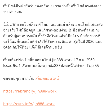
เว็บไซต์มีหนังสือรับรองหรือประกาศว่าเป็นเว็บไซต์ตรงส่งตรง
จากค่ายเกม
นี้เป็นวิถีทางเว็บสล็อตที่ ไม่ผ่านเอเย่นต์ สล็อตออนไลน์ เล่นจริง
จ่ายจริง ไม่มีล็อคยูส และก็ฝาก-ถอนง่าย ไม่มีอย่างต่ำ เหมาะ
สำหรับผู้เล่นทุกระดับ ทั้งยังมือใหม่แล้วก็มือโปร ถ้าต้องการที่
จะให้ผมชี้แนะเว็บที่กำลังได้รับความนิยมล่าสุดในปี 2026 แบบ
จัดอันดับให้ด้วย แจ้งได้เลยจ๊านะครับ!
เว็บสล็อตNo.1 สล็อตออนไลน์ Jin888.work 17 ก.พ. 2569
Issac ยืน 1 เรื่องเกมสล็อต jinda888ปลดหนี้ได้ง่ายๆ Top 55
ขอขอบคุณมากเว็บ
สล็อตออนไลน์
https://rebrand.ly/jin888-work
https://cutly.info/jin888-work