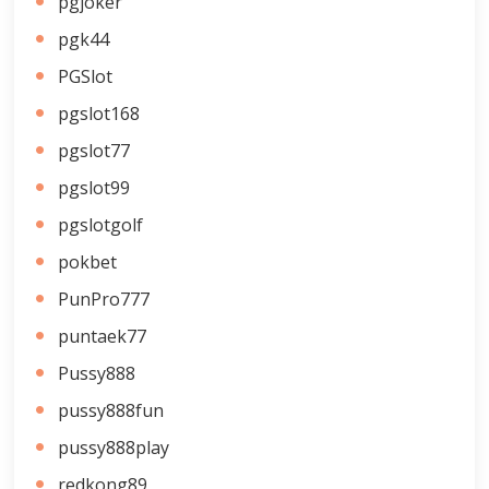
pgjoker
pgk44
PGSlot
pgslot168
pgslot77
pgslot99
pgslotgolf
pokbet
PunPro777
puntaek77
Pussy888
pussy888fun
pussy888play
redkong89