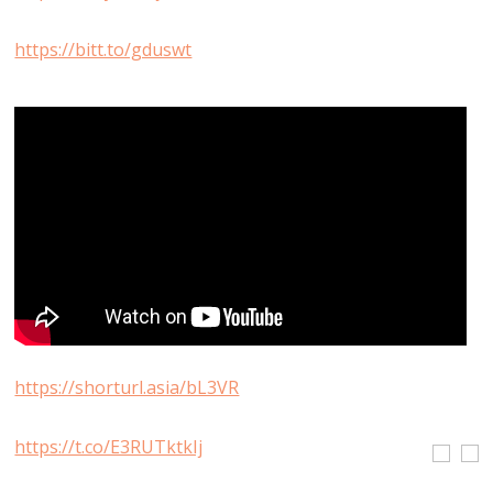
https://bitt.to/gduswt
https://shorturl.asia/bL3VR
https://t.co/E3RUTktkIj