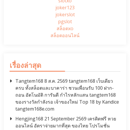
slotxo
joker123
jokerslot
pgslot
สล็อตxo
สล็อตออนไลน์
เรื่องล่าสุด
Tangtem168 8 ส.ค. 2569 tangtem168 เว็บเดียว
ครบ ทั้งสล็อตและบาคาร่า ชวนเพื่อนรับ 100 ฝาก-
ถอน อัตโนมัติ การันตี กำไรหลักแสน tangtem168
ของรางวัลกำลังรอ เจ้าของใหม่ Top 18 by Kandice
tangtem168e.com
Hengjing168 21 September 2569 เครดิตฟรี หวย
ออนไลน์ อัตราจ่ายมากที่สุด ของไทย โปรโมชั่น