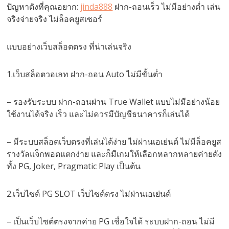
ปัญหาดังที่คุณอยาก:
jinda888
ฝาก-ถอนเร็ว ไม่มีอย่างต่ำ เล่น
จริงจ่ายจริง ไม่ล็อคยูสเซอร์
แบบอย่างเว็บสล็อตตรง ที่น่าเล่นจริง
1.เว็บสล็อตวอเลท ฝาก-ถอน Auto ไม่มีขั้นต่ำ
– รองรับระบบ ฝาก-ถอนผ่าน True Wallet แบบไม่มีอย่างน้อย
ใช้งานได้จริง เร็ว และไม่ควรมีบัญชีธนาคารก็เล่นได้
– มีระบบสล็อตเว็บตรงที่เล่นได้ง่าย ไม่ผ่านเอเย่นต์ ไม่มีล็อคยูส
รางวัลแจ็กพอตแตกง่าย และก็มีเกมให้เลือกหลากหลายค่ายดัง
ทั้ง PG, Joker, Pragmatic Play เป็นต้น
2.เว็บไซต์ PG SLOT เว็บไซต์ตรง ไม่ผ่านเอเย่นต์
– เป็นเว็บไซต์ตรงจากค่าย PG เชื่อใจได้ ระบบฝาก-ถอน ไม่มี