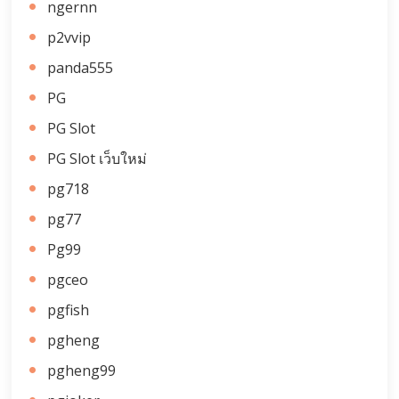
ngernn
p2vvip
panda555
PG
PG Slot
PG Slot เว็บใหม่
pg718
pg77
Pg99
pgceo
pgfish
pgheng
pgheng99