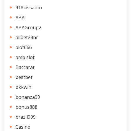
918kissauto
ABA
ABAGroup2
allbet24hr
alot666
amb slot
Baccarat
bestbet
bkkwin
bonanza99
bonus888
brazil999
Casino