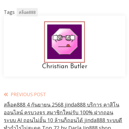
Tags
สล็อต888
Christian Butler
Read
PREVIOUS POST
สล็อต888 4 กันยายน 2568 jinda888 บริการ คาสิโน
more
ออนไลน์ ครบวงจร สมาชิกใหม่รับ 100% ฝากถอน
articles
ระบบ AI ถอนไม่อั้น 10 ล้านก็ถอนได้ jinda888 ระบบดี
ทำกำไรไม่สะดุด Top 72 by Darla Jin888.shop