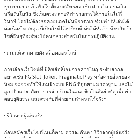
ธุรกรรมรวดเร็วทันใจ ตั้งแต่สมัครสมาชิก ฝากเงิน ถอนเงิน
หรือรับโบนัส ซึ่งเว็บตรงหลายที่ทำรายการได้ภายในไม่กี่
วินาที โดยไม่ต้องรอคอยแอดไม่นพิจารณา ช่วยทำให้เล่นได้
ต่อเนื่องไม่สะดุด นี่เป็นสิ่งที่ได้เปรียบที่เห็นได้ชัดถ้าเทียบกับเว็บ
ไซต์อื่นๆที่จะต้องใช้คนกลางสำหรับในการปฏิบัติงาน
• เกมแท้จากค่ายดัง สล็อตออนไลน์
การเลือกเว็บไซต์ที่ มีลิขสิทธิ์เกมจากค่ายใหญ่ระดับสากล
อย่างเช่น PG Slot, Joker, Pragmatic Play หรือค่ายอื่นๆยอด
นิยม จะช่วยทำให้เกมมีระบบ RNG ที่ถูกตามมาตรฐาน และไม่
ถูกปรับแปลงอัตราการจ่ายด้านในเกม ซึ่งเป็นสิ่งสำคัญเพื่อคำ
ตอบยุติธรรมและตรงกับที่ค่ายเกมกำหนดไว้จริงๆ
• รีวิวจากผู้เล่นจริง
ก่อนสมัครเว็บไซต์ไหนก็ตาม ควรจะค้นหา รีวิวจากผู้เล่นจริง