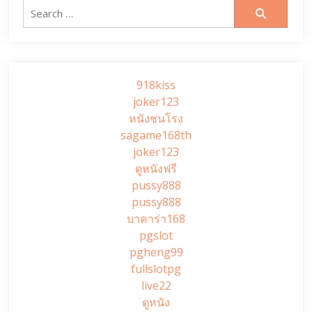
Search
for:
918kiss
joker123
หนังชนโรง
sagame168th
joker123
ดูหนังฟรี
pussy888
pussy888
บาคาร่า168
pgslot
pgheng99
fullslotpg
live22
ดูหนัง