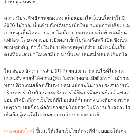
โจทย์ผู้เล่นจริงๆ
ความมีประสิทธิภาพของเกม สล็อตออนไลน์แบบใหม่ๆในปี
2026 ไม่ว่าจะเป็นค่ายดังหรือเกมเปิดใหม่ ระบบภาพ เสียง และ
การหมุนลื่นไหลมากมาย ไม่มีอาการกระตุกหรือค้างเหมือน
แต่ก่อน โดยเฉพาะอย่างยิ่งตอนเข้าโบนัสหรือฟรีสปิน ซึ่งเป็น
ตอนๆสำคัญ ถ้าเว็บไม่ดีบางทีอาจหลุดได้ง่าย แม้กระนั้นเว็บ
ตรงที่ผมเล่นมา ไม่เคยมีปัญหานั้นเลย เล่นสม่ำเสมอได้พอใจ
ในแง่ของ อัตราการจ่าย (RTP) ผมสังเกตว่าเว็บไซต์ไม่ผ่าน
เอเย่นต์หลายที่ให้ความรู้สึก “แตกง่ายดายเสียยิ่งกว่า” แม้ว่าจะ
ทราบดีว่าเกมสล็อตเป็นระบบสุ่ม แม้กระนั้นจากประสบการณ์
จริง การเข้าโบนัสหลายครั้ง การได้ฟีพบร์พิเศษ หรือแจ็คพอต
ย่อย เกิดขึ้นถี่กว่าเว็บไซต์ที่มีเอเย่นต์กั้นกลาง บางทีอาจเพราะ
เหตุว่าระบบเชื่อมต่อกับค่ายเกมโดยตรง ไม่มีการปรับลดอะไร
เพิ่มอีก ผู้เล่นจึงได้ประสบการณ์ตรงจากเกมแท้
สล็อตออนไลน์
ชี้แนะให้เลือกเว็บไซต์ตรงที่มีระบบออโต้เต็ม