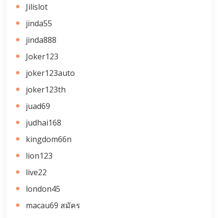
Jilislot
jinda55
jinda888
Joker123
joker123auto
joker123th
juad69
judhai168
kingdom66n
lion123
live22
london45
macau69 สมัคร