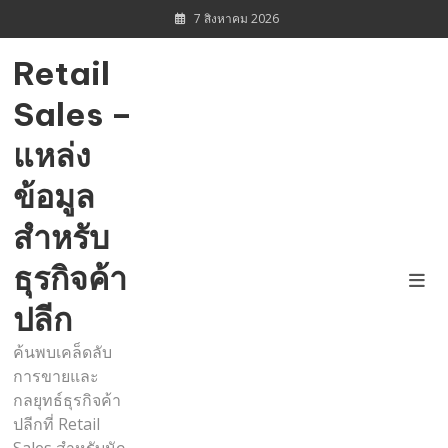
Skip
7 สิงหาคม 2026
to
content
Retail
Sales –
แหล่ง
ข้อมูล
สำหรับ
ธุรกิจค้า
ปลีก
ค้นพบเคล็ดลับ
การขายและ
กลยุทธ์ธุรกิจค้า
ปลีกที่ Retail