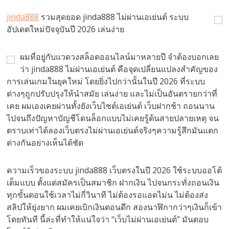
jinda888
รวมสุดยอด jinda888 ไม่ผ่านเอเย่นต์ ระบบ
อัปเดตใหม่ปัจจุบันปี 2026 เล่นง่าย
ผมที่อยู่กับแวดวงสล็อตออนไลน์มาหลายปี จำต้องบอกเลย
ว่า jinda888 ไม่ผ่านเอเย่นต์ คือจุดเปลี่ยนแปลงสำคัญของ
การเล่นเกมในยุคใหม่ โดยยิ่งไปกว่านั้นในปี 2026 ที่ระบบ
ต่างๆถูกปรับปรุงให้นำสมัย เล่นง่าย และไม่เป็นอันตรายกว่าที่
เคย ผมเองเคยผ่านทั้งยังเว็บไซต์เอเย่นต์ เว็บฝากช้า ถอนนาน
ไปจนถึงปัญหาบัญชีโดนล็อกแบบไม่เคยรู้ต้นสายปลายเหตุ จน
ตราบเท่าได้ลองเว็บตรงไม่ผ่านเอเย่นต์จริงๆความรู้สึกมันแตก
ต่างกันอย่างเห็นได้ชัด
ความเร็วของระบบ jinda888 เว็บตรงในปี 2026 ใช้ระบบออโต้
เต็มแบบ ตั้งแต่สมัครเป็นสมาชิก ฝากเงิน ไปจนกระทั่งถอนเงิน
ทุกขั้นตอนใช้เวลาไม่กี่วินาที ไม่ต้องรอแอดไม่น ไม่ต้องส่ง
สลิปให้ยุ่งยาก ผมเคยเบิกเงินตอนดึก สองนาฬิกากว่าๆเงินก็เข้า
โดยทันที นี้ล่ะที่ทำให้แน่ใจว่า “เว็บไม่ผ่านเอเย่นต์” มันตอบ