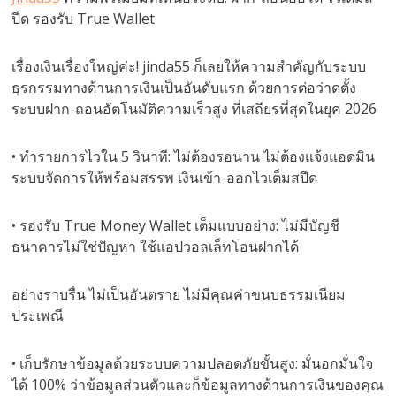
ปีด รองรับ True Wallet
เรื่องเงินเรื่องใหญ่ค่ะ! jinda55 ก็เลยให้ความสำคัญกับระบบ
ธุรกรรมทางด้านการเงินเป็นอันดับแรก ด้วยการต่อว่าดตั้ง
ระบบฝาก-ถอนอัตโนมัติความเร็วสูง ที่เสถียรที่สุดในยุค 2026
• ทำรายการไวใน 5 วินาที: ไม่ต้องรอนาน ไม่ต้องแจ้งแอดมิน
ระบบจัดการให้พร้อมสรรพ เงินเข้า-ออกไวเต็มสปีด
• รองรับ True Money Wallet เต็มแบบอย่าง: ไม่มีบัญชี
ธนาคารไม่ใช่ปัญหา ใช้แอปวอลเล็ทโอนฝากได้
อย่างราบรื่น ไม่เป็นอันตราย ไม่มีคุณค่าขนบธรรมเนียม
ประเพณี
• เก็บรักษาข้อมูลด้วยระบบความปลอดภัยขั้นสูง: มั่นอกมั่นใจ
ได้ 100% ว่าข้อมูลส่วนตัวและก็ข้อมูลทางด้านการเงินของคุณ