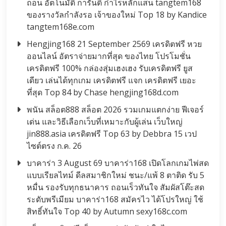
ถอน อัตโนมัติ การันตี กำไรหลักแสน tangtem168
ของรางวัลกำลังรอ เจ้าของใหม่ Top 18 by Kandice
tangtem168e.com
Hengjing168 21 September 2569 เครดิตฟรี หวย
ออนไลน์ อัตราจ่ายมากที่สุด ของไทย โปรโมชั่น
เครดิตฟรี 100% กล่องสุ่มเฮงเฮง รับเครดิตฟรี ยูส
เดียว เล่นได้ทุกเกม เครดิตฟรี แจก เครดิตฟรี เยอะ
ที่สุด Top 84 by Chase hengjing168d.com
พนัน สล็อต888 สล็อต 2026 รวมเกมแตกง่าย ฟีเจอร์
เด่น และวิธีเลือกเว็บที่เหมาะกับผู้เล่น เว็บใหญ่
jin888.asia เครดิตฟรี Top 63 by Debbra 15 เวป
ไซต์ตรง ก.ค. 26
บาคาร่า 3 August 69 บาคาร่า168 เปิดโลกเกมไพ่สด
แบบเรียลไทม์ ดีลสมาชิกใหม่ ชนะ/แพ้ 8 ตาติด รับ 5
หมื่น รองรับทุกธนาคาร ถอนเร็วทันใจ สัมผัสโต๊ะสด
ระดับพรีเมียม บาคาร่า168 สมัครไว ได้โปรใหญ่ ใช้
สิทธิ์ทันใจ Top 40 by Autumn sexy168c.com