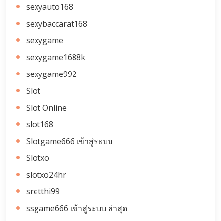
sexyauto168
sexybaccarat168
sexygame
sexygame1688k
sexygame992
Slot
Slot Online
slot168
Slotgame666 เข้าสู่ระบบ
Slotxo
slotxo24hr
sretthi99
ssgame666 เข้าสู่ระบบ ล่าสุด