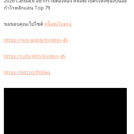
2026 Candace อยากรวยต้องลอง สล็อตเว็บตรงลงทุนงบน้อย
กำไรหลักแสน Top 79
ขอขอบคุณเว็ปไซต์
สล็อตเว็บตรง
https://rebrand.ly/london-45
https://cutly.info/london-45
https://bitt.to/tfo0xq