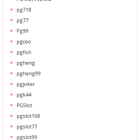
pg718
pg77
Pg99
pgceo
pgfish
pgheng
pgheng99
pgjoker
pgk44
PGSlot
pgslot168
pgslot77
pgslot99