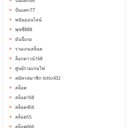
ปั่นแตก66
ปั่นแตก77
พนันออนไลน์
พุซซี่888
มันนี่เกม
รวมเกมสล็อต
ล็อกดาวน์168
ศูนย์รวมเกมไพ่
สมัครสมาชิก lotto432
สล็อต
สล็อต168
สล็อต456
สล็อต55
สล็อต666