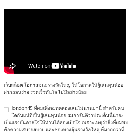
เว็บสล็อต โอกาสชนะรางวัลใหญ่ ให้โอกาสให้ผู้เล่นทุนน้อย
ฝากถอนง่าย รวดเร็วทันใจ ไม่มีอย่างน้อย
london45 ที่ผมเพิ่งจะทดลองเล่นไม่นานมานี้ สำหรับคน
ใดกันแน่ที่เป็นผู้เล่นทุนน้อย ผมการันตีว่าประเด็นนี้น่าจะ
เป็นแรงบันดาลใจให้ท่านได้ลองเปิดใจ เพราะเหตุว่าสิ่งที่ผมพบ
คือความสบายสบาย และช่องทางลุ้นรางวัลใหญ่ที่มากกว่าที่