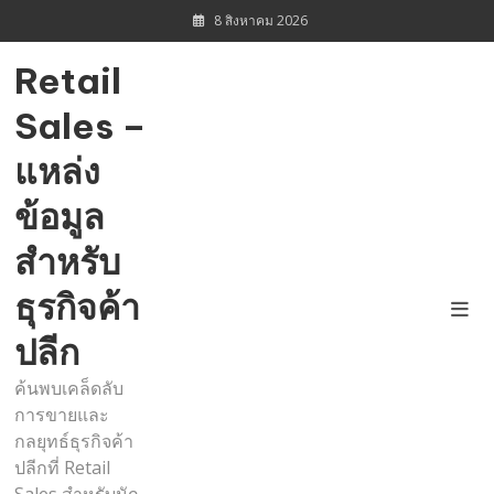
Skip
8 สิงหาคม 2026
to
content
Retail
Sales –
แหล่ง
ข้อมูล
สำหรับ
ธุรกิจค้า
ปลีก
ค้นพบเคล็ดลับ
การขายและ
กลยุทธ์ธุรกิจค้า
ปลีกที่ Retail