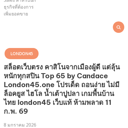
Sales สำหรับนัก
ธุรกิจที่ต้องการ
เพิ่มยอดขาย
LONDON45
สล็อตเว็บตรง คาสิโนจากเมืองผู้ดี แต่ลุ้น
หนักทุกสปิน Top 65 by Candace
London45.one โปรเด็ด ถอนง่าย ไม่มี
ล็อคยูส ไฮโล น้ำเต้าปูปลา เกมพื้นบ้าน
ไทย london45 เว็บแท้ ห้ามพลาด 11
ก.พ. 69
8 มกราคม 2026