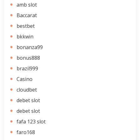
amb slot
Baccarat
bestbet
bkkwin
bonanza99
bonus888
brazil999
Casino
cloudbet
debet slot
debet slot
fafa 123 slot
faro168