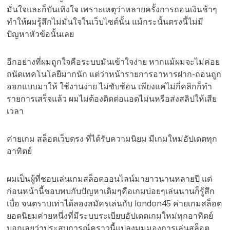
มั่นใจและก็บันเทิงใจ เพราะเหตุว่าหลายครั้งการถอนเงินช้าๆ
ทำให้ผมรู้สึกไม่มั่นใจในเว็บไซต์นั้น แม้กระนั้นตรงนี้ไม่มี
ปัญหาหัวข้อนั้นเลย
อีกอย่างที่ผมถูกใจคือระบบมันเข้าใจง่าย หากแม้ผมจะไม่ค่อย
ถนัดเทคโนโลยีมากนัก แต่ว่าหน้ารายการอาหารฝาก-ถอนถูก
ออกแบบมาให้ ใช้งานง่าย ไม่ซับซ้อน เพียงแค่ไม่กี่คลิกก็ทำ
รายการเสร็จแล้ว ผมไม่ต้องติดต่อแอดไม่นหรือส่งสลิปให้เสีย
เวลา
ค่ายเกม สล็อตเว็บตรง ที่ได้รับความนิยม มีเกมใหม่อัปเดตทุก
อาทิตย์
ผมเป็นผู้ที่ชอบเล่นเกมสล็อตออนไลน์มายาวนานหลายปี แต่
ก่อนหน้านี้ชอบพบกับปัญหาเดิมๆคือเกมบ่อยๆเล่นนานก็รู้สึก
เบื่อ จนตราบเท่าได้ลองสมัครเล่นกับ london45 ค่ายเกมสล็อต
ยอดนิยมค่ายหนึ่งที่มีระบบระเบียบอัปเดตเกมใหม่ทุกอาทิตย์
บอกเลยว่าประสบการณ์คราวนี้แปลงมุมมองการเล่นสล็อต