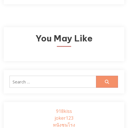
You May Like
Search
for:
918kiss
joker123
หนังชนโรง