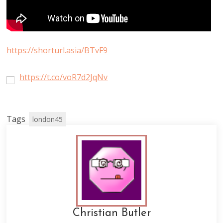
https://shorturl.asia/BTvF9
https://t.co/voR7d2JqNv
Tags
london45
Christian Butler