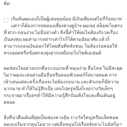
คิด
เริ่มต้นผมเองก็เป็นผู้เล่นทุนน้อย มีเงินเพียงแต่ไม่กี่ร้อยบาท
แต่ว่าก็ต้องการทดลองเสี่ยงดวงดูบ้าง ผมเจอ สล็อตเว็บตรง
ที่ ฝาก-ถอนง่าย ไม่มีอย่างต่ำ สิ่งนี้ทำให้ผมไม่ต้องกังวลเรื่อง
เงินลงทุน ผมสามารถฝากเท่าไรก็ได้ตามอัธยาศัย แล้วก็
สามารถถอนเงินออกได้โดยทันทีหลังชนะ ไม่ต้องรอคอยให้
ครบยอดหรือข้อตกลงยุ่งยากเหมือนเว็บไซต์เอเย่นต์
ผมชอบใจอย่างแรกคือระบบเกมที่ หมุนง่าย ลื่นไหล ไม่มีสะดุด
ไม่ว่าผมจะเล่นผ่านมือถือหรือคอมพิวเตอร์ก็สบายหมด การ
เข้าเล่นแต่ละครั้งเกือบจะไม่ต้องรอนาน และตัวเกมก็มีความ
มากมาย ทำให้ไม่รู้สึกเบื่อ เล่นไปครู่หนึ่งก็เจอรางวัลเล็กๆ
กระจายมาเรื่อยๆทำให้มีความรู้สึกบันเทิงใจและตื่นเต้นอยู่
ตลอด
สิ่งที่น่าตื่นเต้นที่สุดเป็นช่องทางลุ้น รางวัลใหญ่หรือแจ็คพอต
ผมเองเริ่มจากทุนไม่มาก แต่เมื่อหมุนไปเรื่อยจังหวะโบนัสก็มา