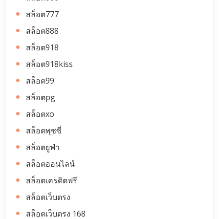
สล็อต777
สล็อต888
สล็อต918
สล็อต918kiss
สล็อต99
สล็อตpg
สล็อตxo
สล็อตพุซซี่
สล็อตยูฟ่า
สล็อตออนไลน์
สล็อตเครดิตฟรี
สล็อตเว็บตรง
สล็อตเว็บตรง 168