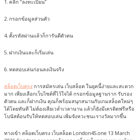
1. คลิก “ลงทะเบียน”
2. กรอกข้อมูลส่วนตัว
4. ตั้งรหัสผ่านแล้วก็การันตีตัวตน
5. ฝากเงินและก็เริ่มเล่น
6. ทดสอบเล่นก่อนลงเงินจริง
สล็อตเว็บตรง
การสมัครเล่น เว็บสล็อต ในยุคนี้ง่ายและสะดวก
มาก เพียงเลือกเว็บไซต์ที่ไว้ใจได้ กรอกข้อมูลฐานราก รับรอง
ตัวตน และก็ฝากเงิน คุณก็พร้อมสนุกสนานกับเกมสล็อตใหม่ๆ
ได้โดยทันที ไม่ต้องเสียเวล่ำเวลานาน แล้วก็ยังมีเครดิตฟรีหรือ
โบนัสต้อนรับให้ทดสอบเล่น เพิ่มจังหวะชนะรางวัลมากขึ้น
ทางเข้า สล็อตเว็บตรง เว็บสล็อต London45.one 13 March