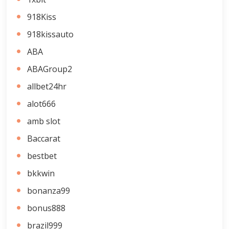
918Kiss
918kissauto
ABA
ABAGroup2
allbet24hr
alot666
amb slot
Baccarat
bestbet
bkkwin
bonanza99
bonus888
brazil999