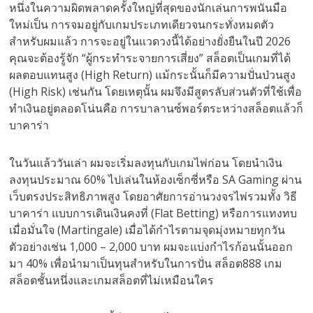
หนึ่งในความผิดพลาดครั้งใหญ่ที่สุดของนักเล่นการพนันมือ
ใหม่เป็น การจมอยู่กับเกมประเภทเดียวจนกระทั่งหมดตัว
สำหรับผมแล้ว การจะอยู่ในแวดวงนี้ได้อย่างยั่งยืนในปี 2026
คุณจะต้องรู้จัก “ผู้กระทำระจายการเสี่ยง” สล็อตเป็นเกมที่ได้
ผลตอบแทนสูง (High Return) แม้กระนั้นก็มีความปั่นป่วนสูง
(High Risk) เช่นกัน โดยเหตุนั้น ผมจึงมีสูตรลับส่วนตัวที่ใช้เพื่อ
ทำเงินอยู่ตลอดโน่นคือ การบาลานซ์พอร์ตระหว่างสล็อตแล้วก็
บาคาร่า
ในวันแล้ววันเล่า ผมจะเริ่มลงทุนกับเกมไพ่ก่อน โดยนำเงิน
ลงทุนประมาณ 60% ไปเล่นในห้องเซ็กซี่หรือ SA Gaming ผ่าน
เว็บตรงประสิทธิภาพสูง โดยอาศัยการอ่านวงจรไพ่รวมทั้ง วิธี
บาคาร่า แบบการเดินเงินคงที่ (Flat Betting) หรือการแทงทบ
เมื่อมั่นใจ (Martingale) เมื่อได้กำไรตามจุดมุ่งหมายทุกวัน
ตัวอย่างเช่น 1,000 – 2,000 บาท ผมจะแบ่งกำไรก้อนนั้นออก
มา 40% เพื่อนำมาเป็นทุนสำหรับในการปั่น สล็อต888 เกม
สล็อตชั้นหนึ่งและเกมสล็อตที่ไม่เหมือนใคร