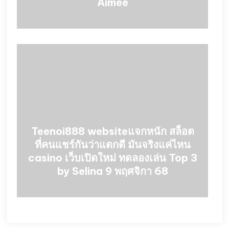
Aimee
Teenoi888 websiteแจกหนัก สล็อต
ที่คนแชร์กันว่าแตกดี มันจริงแค่ไหน
casino เว็บเปิดใหม่ ทดลองเล่น Top 3
by Selina 9 พฤศจิกา 68