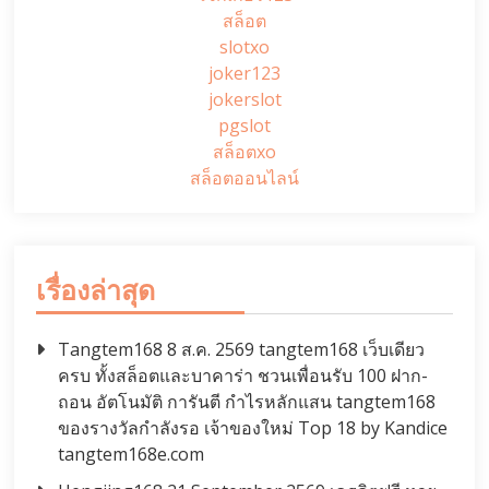
สล็อต
slotxo
joker123
jokerslot
pgslot
สล็อตxo
สล็อตออนไลน์
เรื่องล่าสุด
Tangtem168 8 ส.ค. 2569 tangtem168 เว็บเดียว
ครบ ทั้งสล็อตและบาคาร่า ชวนเพื่อนรับ 100 ฝาก-
ถอน อัตโนมัติ การันตี กำไรหลักแสน tangtem168
ของรางวัลกำลังรอ เจ้าของใหม่ Top 18 by Kandice
tangtem168e.com