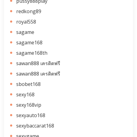
pussy888play
redkong89
royal558
sagame
sagame168
sagame168th
sawan888 เครดิตฟรี
sawan888 เครดิตฟรี
sbobet168
sexy168
sexy168vip
sexyauto168
sexybaccarat168
sexygame