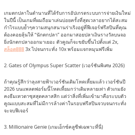
เกมตกปลาในตำนานที่ได้รับการอัปเกรดระบบการจ่ายเงินใหม่
ในปีนี้ เป็นเกมที่ผมถือมาเล่นบ่อยครั้งที่สุดเวลาอยากได้สะสม
กำไรแบบย้ำๆความสนุกสนานร่าเริงอยู่ที่ฟีเจอร์ฟรีสปินที่คุณ
ต้องคอยลุ้นให้ “นักตกปลา” ออกมาสอยปลาเงินรางวัลบนจอ
ยิ่งนักตกปลาออกมาเยอะ ตัวคูณก็จะขยับขึ้นไปตั้งแต่ 2x,
สล็อต888
3x ไปจนกระทั่ง 10x พร้อมแจกหมุนฟรีเพิ่ม
2. Gates of Olympus Super Scatter (เวอร์ชันพิเศษ 2026)
ถ้าคุณรู้สึกว่าลุงสายฟ้าเวอร์ชันเดิมโหดเหี้ยมแล้ว เวอร์ชันปี
2026 บนแพลตฟอร์มนี้โหดเหี้ยมกว่าเดิมหลายเท่า ตัวเกมยัง
คงธีมเทวดาซุสสุดคลาสสิก แต่ว่าสิ่งที่เพิ่มเข้ามาคือระบบตัว
คูณแบบสะสมที่ไม่มีการล้างค่าในรอบฟรีสปินจวบจนกระทั่ง
จะจบฟีเจอร์
3. Millionaire Genie (เกมเอ็กซ์คลูซีฟเฉพาะที่นี่)