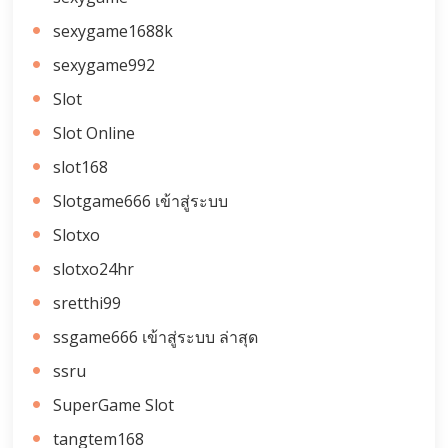
sexygame1688k
sexygame992
Slot
Slot Online
slot168
Slotgame666 เข้าสู่ระบบ
Slotxo
slotxo24hr
sretthi99
ssgame666 เข้าสู่ระบบ ล่าสุด
ssru
SuperGame Slot
tangtem168