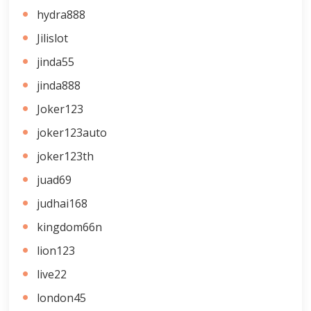
hydra888
Jilislot
jinda55
jinda888
Joker123
joker123auto
joker123th
juad69
judhai168
kingdom66n
lion123
live22
london45