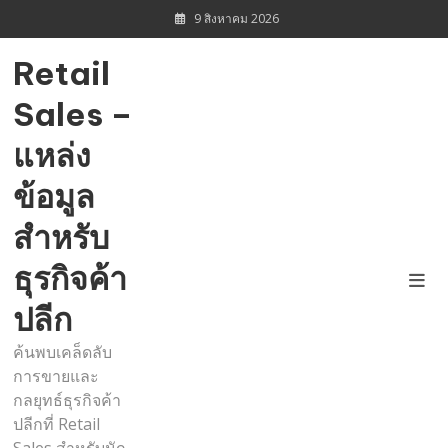
Skip
9 สิงหาคม 2026
to
content
Retail
Sales –
แหล่ง
ข้อมูล
สำหรับ
ธุรกิจค้า
ปลีก
ค้นพบเคล็ดลับ
การขายและ
กลยุทธ์ธุรกิจค้า
ปลีกที่ Retail