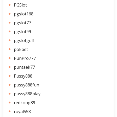
PGSlot
pgslot168
pgslot77
pgslot99
pgslotgolf
pokbet
PunPro777
puntaek77
Pussy888
pussy888fun
pussy888play
redkong89
royal558