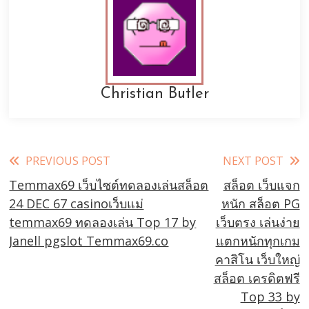
Christian Butler
Read
PREVIOUS POST
NEXT POST
Temmax69 เว็บไซต์ทดลองเล่นสล็อต
สล็อต เว็บแจก
more
24 DEC 67 casinoเว็บแม่
หนัก สล็อต PG
articles
temmax69 ทดลองเล่น Top 17 by
เว็บตรง เล่นง่าย
Janell pgslot Temmax69.co
แตกหนักทุกเกม
คาสิโน เว็บใหญ่
สล็อต เครดิตฟรี
Top 33 by