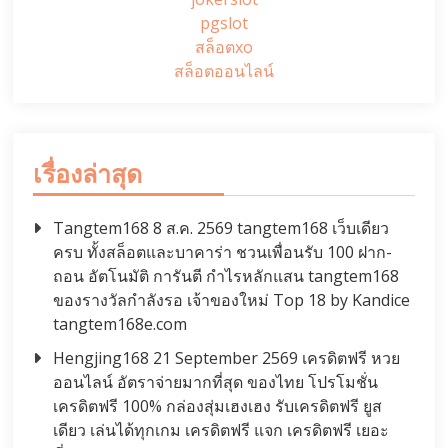
pgslot
สล็อตxo
สล็อตออนไลน์
เรื่องล่าสุด
Tangtem168 8 ส.ค. 2569 tangtem168 เว็บเดียว
ครบ ทั้งสล็อตและบาคาร่า ชวนเพื่อนรับ 100 ฝาก-
ถอน อัตโนมัติ การันตี กำไรหลักแสน tangtem168
ของรางวัลกำลังรอ เจ้าของใหม่ Top 18 by Kandice
tangtem168e.com
Hengjing168 21 September 2569 เครดิตฟรี หวย
ออนไลน์ อัตราจ่ายมากที่สุด ของไทย โปรโมชั่น
เครดิตฟรี 100% กล่องสุ่มเฮงเฮง รับเครดิตฟรี ยูส
เดียว เล่นได้ทุกเกม เครดิตฟรี แจก เครดิตฟรี เยอะ