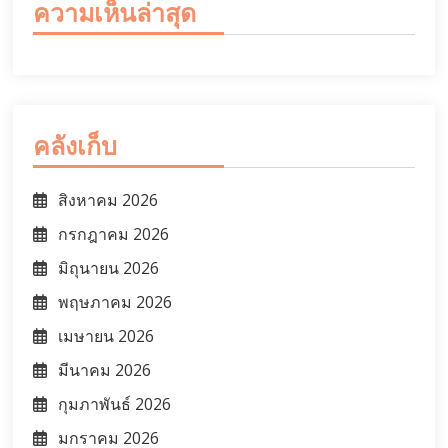
ความเห็นล่าสุด
คลังเก็บ
สิงหาคม 2026
กรกฎาคม 2026
มิถุนายน 2026
พฤษภาคม 2026
เมษายน 2026
มีนาคม 2026
กุมภาพันธ์ 2026
มกราคม 2026