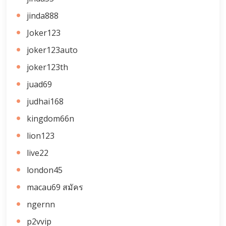
jinda888
Joker123
joker123auto
joker123th
juad69
judhai168
kingdom66n
lion123
live22
london45
macau69 สมัคร
ngernn
p2vvip