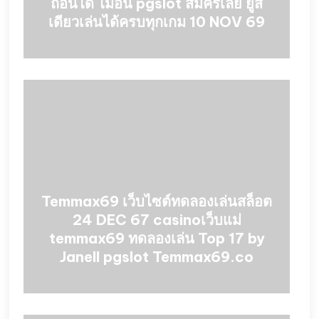
ถอนได้ ไม่อั้น pgslot สมัครเลย ยูส
เดียวเล่นได้ครบทุกเกม 10 NOV 69
Temmax69 เว็บไซต์ทดลองเล่นสล็อต
24 DEC 67 casinoเว็บแม่
temmax69 ทดลองเล่น Top 17 by
Janell pgslot Temmax69.co