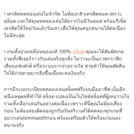
• เครดิตทดสอบเล่นไม่จำกัด: ไม่ต้องกลัวเครดิตหมด เพราะ
สล็อต แจกให้คุณทดลองเล่นได้ยาวๆไม่มีวันหมด พร้อมรีเซ็ต
เครดิตให้ใหม่วันแล้ววันเล่า เพื่อให้คุณสนุกสนานได้ต่อเนื่อง
ไม่มีสะดุด
• เกมทั้งปวงเหมือนของแท้ 100%:
สล็อต
คุณจะได้สัมผัสเกม
รวมทั้งฟีเจอร์ราวกับเล่นจริงทุกสิ่ง ไม่ว่าจะเป็นภาพกราฟิก
เสียงเอฟเฟกต์ หรือระบบการจ่ายรางวัล ช่วยทำให้คุณตัดสิน
ใจได้ง่ายดายมากยิ่งขึ้นเมื่อจะลงเงินจริง
การมีระบบระเบียบทดลองเล่นสล็อตฟรีแบบมืออาชีพ เป็นอีก
หนึ่งเหตุผลที่ทำให้ สล็อต แปลงเป็นเว็บไซต์สล็อตที่ผู้เล่นวางใจ
รวมทั้งเลือกเล่นกันอย่างต่อเนื่อง เพราะที่นี่คุณไม่ต้องเสี่ยง
ก่อน ไม่ต้องลองผิดลองถูกกับเงินจริง แต่ได้ทดลองทุกเกมที่
อยากเล่นtemmax69ก่อน พร้อมเตรียมตัวให้พร้อมก่อนลง
สนามจริง