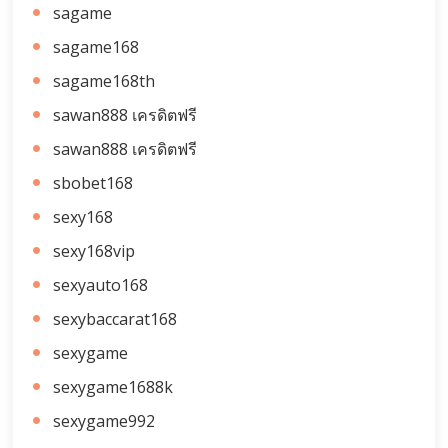
sagame
sagame168
sagame168th
sawan888 เครดิตฟรี
sawan888 เครดิตฟรี
sbobet168
sexy168
sexy168vip
sexyauto168
sexybaccarat168
sexygame
sexygame1688k
sexygame992