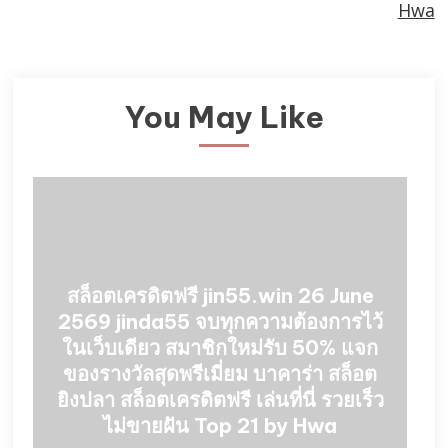
Hwa
You May Like
สล็อตเครดิตฟรี jin55.win 26 June
2569 jinda55 จบทุกความต้องการไว้
ในเว็บเดียว สมาชิกใหม่รับ 50% แจก
ของรางวัลสุดพรีเมี่ยม บาคาร่า สล็อต
ยิงปลา สล็อตเครดิตฟรี เล่นที่นี่ รวยเร็ว
ไม่ขายฝัน Top 21 by Hwa