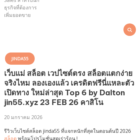
Sales สำหรับนัก
ธุรกิจที่ต้องการ
เพิ่มยอดขาย
JINDA55
เว็บแม่ สล็อต เวปไซต์ตรง สล็อตแตกง่าย
จริงไหม ลองเองแล้ว เครดิตฟรีนี่แหละตัว
เปิดทาง ใหม่ล่าสุด Top 6 by Dalton
jin55.xyz 23 FEB 26 คาสิโน
20 มกราคม 2026
รีวิวเว็บไซต์สล็อต jinda55 ที่แจกหนักที่สุดในตอนต้นปี 2026
สล็อต
พร้อมโปรโมชั่นสุดเร่าร้อน !