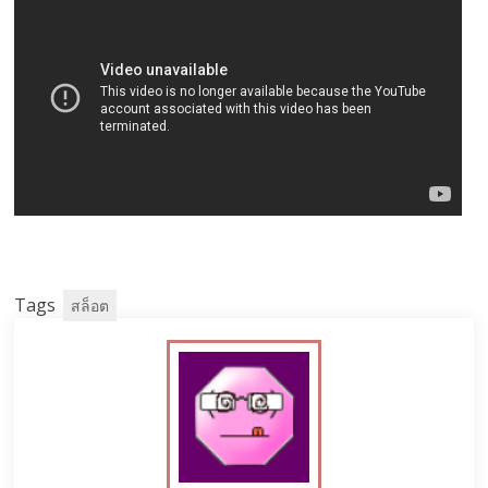
Tags
สล็อต