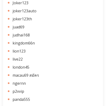
Joker123
joker123auto
joker123th
juad69
judhai168
kingdom66n
lion123
live22
london45
macau69 สมัคร
ngernn
p2vvip
panda555