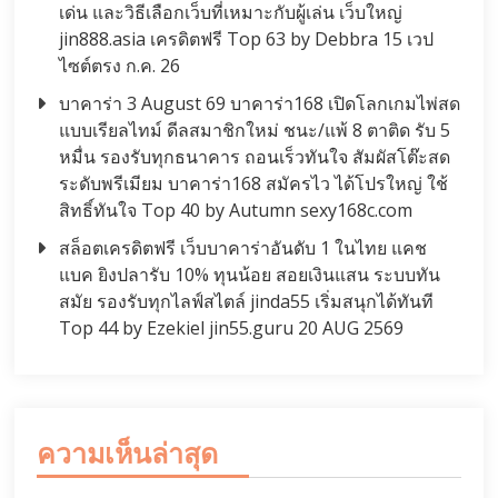
เด่น และวิธีเลือกเว็บที่เหมาะกับผู้เล่น เว็บใหญ่
jin888.asia เครดิตฟรี Top 63 by Debbra 15 เวป
ไซต์ตรง ก.ค. 26
บาคาร่า 3 August 69 บาคาร่า168 เปิดโลกเกมไพ่สด
แบบเรียลไทม์ ดีลสมาชิกใหม่ ชนะ/แพ้ 8 ตาติด รับ 5
หมื่น รองรับทุกธนาคาร ถอนเร็วทันใจ สัมผัสโต๊ะสด
ระดับพรีเมียม บาคาร่า168 สมัครไว ได้โปรใหญ่ ใช้
สิทธิ์ทันใจ Top 40 by Autumn sexy168c.com
สล็อตเครดิตฟรี เว็บบาคาร่าอันดับ 1 ในไทย แคช
แบค ยิงปลารับ 10% ทุนน้อย สอยเงินแสน ระบบทัน
สมัย รองรับทุกไลฟ์สไตล์ jinda55 เริ่มสนุกได้ทันที
Top 44 by Ezekiel jin55.guru 20 AUG 2569
ความเห็นล่าสุด