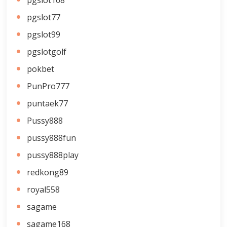
pgslot168
pgslot77
pgslot99
pgslotgolf
pokbet
PunPro777
puntaek77
Pussy888
pussy888fun
pussy888play
redkong89
royal558
sagame
sagame168