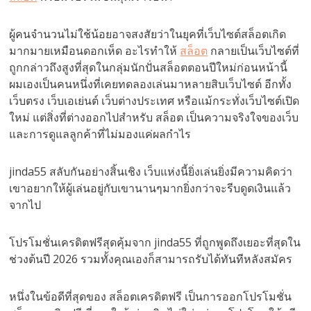
ผู้คนจำนวนไม่ใช้น้อยอาจสงสัยว่าในยุคที่เว็บไซต์สล็อตเกิด
มากมายเหมือนดอกเห็ด อะไรทำให้
สล็อต
กลายเป็นเว็บไซต์ที่
ถูกกล่าวถึงสูงที่สุดในกลุ่มนักปั่นสล็อตตอนปีใหม่ก่อนหน้านี้
ผมเองเป็นคนหนึ่งที่เคยทดลองเล่นมาหลายสิบเว็บไซต์ อีกทั้ง
เว็บตรง เว็บเอเย่นต์ เว็บต่างประเทศ หรือแม้กระทั่งเว็บไซต์เปิด
ใหม่ แต่สิ่งที่ต่างออกไปสำหรับ สล็อต เป็นความจริงใจของเว็บ
และการดูแลลูกค้าที่ไม่มองแค่ผลกำไร
jinda55 สลับกันอย่างสิ้นเชิง เว็บแห่งนี้ยิ่งเล่นยิ่งมีความคิดว่า
เขาอยากให้ผู้เล่นอยู่กับเขานานๆมากยิ่งกว่าจะรีบดูดเงินแล้ว
จากไป
โปรโมชั่นเครดิตฟรีสุดคุ้มจาก jinda55 ที่ถูกพูดถึงเยอะที่สุดใน
ช่วงต้นปี 2026 รวมทั้งคุณเองก็สามารถรับได้ทันทีหลังสมัคร
หนึ่งในข้อดีที่สุดของ สล็อตเครดิตฟรี เป็นการออกโปรโมชั่น