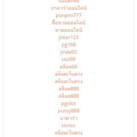
ปั่นแตก66
บาคาร่าออนไลน์
punpro777
ซื้อหวยออนไลน์
หวยออนไลน์
joker123
pg168
jinda55
slot99
สล็อต66
สล็อตเว็บตรง
สล็อตเว็บตรง
สล็อต888
สล็อต888
pgslot
pussy888
บาคาร่า
slotxo
สล็อตเว็บตรง