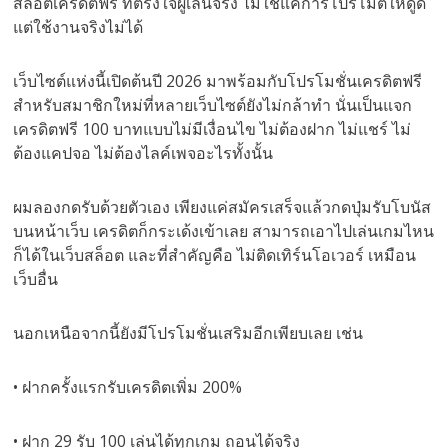
สล็อตเครดิตฟรี ที่ตรงใจผู้เล่นจริง ไม่ใช่แค่การโปรโมตให้ดูดี
แต่ใช้งานจริงไม่ได้
เว็บไซต์แห่งนี้เปิดต้นปี 2026 มาพร้อมกับโปรโมชั่นเครดิตฟรี
สำหรับสมาชิกใหม่ที่หลายเว็บไซต์ยังไม่กล้าทำ นั่นเป็นแจก
เครดิตฟรี 100 บาทแบบไม่มีเงื่อนไข ไม่ต้องฝาก ไม่แชร์ ไม่
ต้องแคปจอ ไม่ต้องไลค์เพจอะไรทั้งนั้น
ผมลองกดรับด้วยตัวเอง เพียงแค่สมัครเสร็จแล้วกดปุ่มรับโบนัส
บนหน้าเว็บ เครดิตก็กระเด้งเข้าเลย สามารถเอาไปเล่นเกมไหน
ก็ได้ในเว็บสล็อต และที่สำคัญคือ ไม่ติดเทิร์นโอเวอร์ เหมือน
เว็บอื่น
นอกเหนือจากนี้ยังมีโปรโมชั่นเสริมอีกเพียบเลย เช่น
• ฝากครั้งแรกรับเครดิตเพิ่ม 200%
• ฝาก 29 รับ 100 เล่นได้ทุกเกม ถอนได้จริง