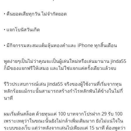
• คืนยอดเสียทุกวัน ไม่จำกัดยอด
• แจกโบนัสวันเกิด
• มีกิจกรรมสะสมแต้มลุ้นทองคำและ iPhone ทุกสิ้นเดือน
พูดง่ายๆเป็นไม่ว่าคุณจะเป็นผู้เล่นใหม่หรือเล่นมานาน jinda55
ก็มีของแจกฟรีให้เสมอ และไม่ใช่แจกแค่ครั้งเดียวแล้วจบ
รีวิวประสบการณ์เล่น jinda55 จริงของผู้ใช้งานที่เริ่มจากทุน
หลักร้อยแม้กระนั้นสามารถสร้างกำไรหลักพันได้ข้างในไม่กี่
นาที
ผมเริ่มต้นสล็อต ด้วยทุนแค่ 100 บาทจากโปรฝาก 29 รับ 100
เพราะเหตุว่าในขณะนั้นยังไม่กล้าเพิ่มเติมมาก ยังไม่แน่ใจใน
ระบบของเว็บ แต่ว่าหลังจากเล่นไปเพียงแค่ 15 นาที ต้องพูดว่า