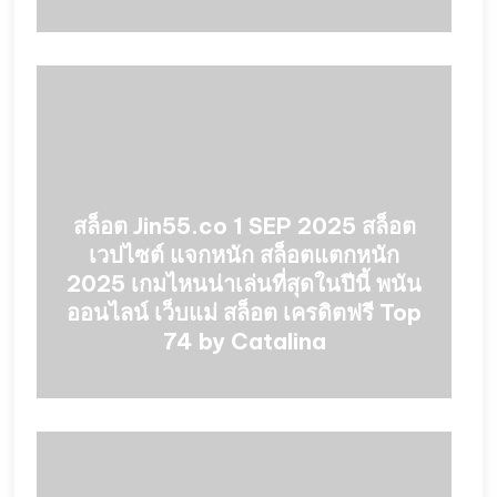
สล็อต Jin55.co 1 SEP 2025 สล็อต
เวปไซต์ แจกหนัก สล็อตแตกหนัก
2025 เกมไหนน่าเล่นที่สุดในปีนี้ พนัน
ออนไลน์ เว็บแม่ สล็อต เครดิตฟรี Top
74 by Catalina