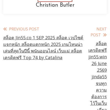
Christian Butler
Read
PREVIOUS POST
NEXT
POST
สล็อต Jin55.co 1 SEP 2025 สล็อต เวปไซต์
more
สล็อต
แจกหนัก สล็อตแตกหนัก 2025 เกมไหนน่า
articles
เครดิตฟรี
เล่นที่สุดในปีนี้ พนันออนไลน์ เว็บแม่ สล็อต
jin55.win
เครดิตฟรี Top 74 by Catalina
26 June
2569
jinda55
จบทุก
ความ
ต้องการ
ไว้ในเว็บ
เดียว