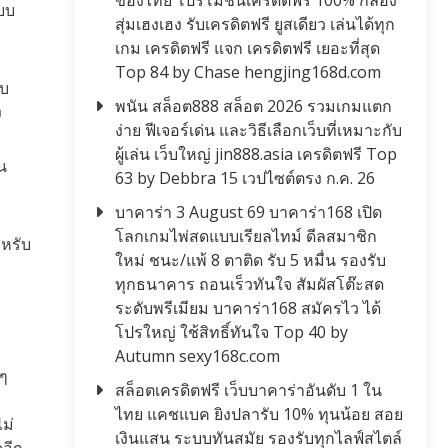
บบ
สุ่มเฮงเฮง รับเครดิตฟรี ยูสเดียว เล่นได้ทุก
เกม เครดิตฟรี แจก เครดิตฟรี เยอะที่สุด
Top 84 by Chase hengjing168d.com
ับ
พนัน สล็อต888 สล็อต 2026 รวมเกมแตก
ง
ง่าย ฟีเจอร์เด่น และวิธีเลือกเว็บที่เหมาะกับ
ผู้เล่น เว็บใหญ่ jin888.asia เครดิตฟรี Top
น
63 by Debbra 15 เวปไซต์ตรง ก.ค. 26
บาคาร่า 3 August 69 บาคาร่า168 เปิด
โลกเกมไพ่สดแบบเรียลไทม์ ดีลสมาชิก
หรับ
ใหม่ ชนะ/แพ้ 8 ตาติด รับ 5 หมื่น รองรับ
ทุกธนาคาร ถอนเร็วทันใจ สัมผัสโต๊ะสด
ระดับพรีเมียม บาคาร่า168 สมัครไว ได้
โปรใหญ่ ใช้สิทธิ์ทันใจ Top 40 by
Autumn sexy168c.com
งๆ
สล็อตเครดิตฟรี เว็บบาคาร่าอันดับ 1 ใน
า
ไทย แคชแบค ยิงปลารับ 10% ทุนน้อย สอย
ม่
เงินแสน ระบบทันสมัย รองรับทุกไลฟ์สไตล์
ดอีก