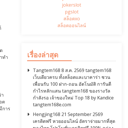
jokerslot
pgslot
สล็อตxo
สล็อตออนไลน์
์
อด
เรื่องล่าสุด
เราทำ
Tangtem168 8 ส.ค. 2569 tangtem168
เว็บเดียวครบ ทั้งสล็อตและบาคาร่า ชวน
เพื่อนรับ 100 ฝาก-ถอน อัตโนมัติ การันตี
กำไรหลักแสน tangtem168 ของรางวัล
่า
กำลังรอ เจ้าของใหม่ Top 18 by Kandice
็อต
tangtem168e.com
มีการ
Hengjing168 21 September 2569
เครดิตฟรี หวยออนไลน์ อัตราจ่ายมากที่สุด
ของไทย โปรโมชั่นเครดิตฟรี 100% กล่อง