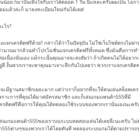
ุนน้อย ก็มาบันเทิงใจกับเราได้ตลอด 1 วัน นี่แหละครับผมเป็น โอก
้อมแล้วล่ะก็ มาลงทะเบียนใหม่กันได้เลย!
อะไร?
แจกเครดิตฟรีด้วย? กล่าวได้ว่าในปัจจุบัน ไม่ใช่เว็บไซต์ตรงไม่ผ่า
น์จำนวนมากล้วนทำโปรโมชั่นแจกเครดิตฟรีทั้งหมด ซึ่งมันคือการทำเ
ต่อเนื่องนั่นเอง แม้กระนั้นคุณอาจจะสงสัยว่า ถ้าเกิดคนไม่ได้อยากเ
ลอยู่ดี งั้นพวกเราจะพาคุณมาเจาะลึกกันไปเลยว่า พวกเราแจกเครดิตฟ
ราจะมีฐานสมาชิกเยอะมาก แต่ว่าเราก็อยากที่จะให้คนเล่นสล็อตเคร
บ เพราะการที่คุณได้มาสมัครสมาชิก และก็เล่นเกมแพนด้า555ที่มี
เครดิตฟรีคือการให้คุณได้ทดลองใช้ระบบของพวกเรานั่นเองนะครั
ล่นเกมแพนด้า555ของเราบนระบบทดสอบเล่นได้เลยจ๊ะนะครับ ไม่ต
พนด้า555ต่างๆของพวกเราได้โดยทันที ทดลองระบบเกมได้ตามปรารถ