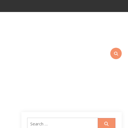
Search
for: