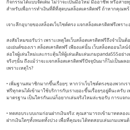
กิจกรรมได้แบบจัดเต็ม ไม่ว่าจะเป็นมือใหม่ มืออาชีพ หรือสายท
สำหรับเพื่อการทำเงินที่ดีที่สุดบนสล็อตเครดิตฟรี ถ้าหากคุณพร
เจาะลึกอุบายของสล็อตเว็บไซต์ตรง แจกสล็อตเครดิตฟรีเพราะ
สงสัยไหมขอรับว่า เพราะเหตุใดเว็บสล็อตเครดิตฟรีถึงจำเป็นต้อง
เอเย่นต์ของเรา สล็อตเครดิตฟรี เพียงแค่นั้น เว็บสล็อตออนไล
ล่อใจผู้เล่นใหม่และกระตุ้นให้ผู้เล่นเดิมเล่นเกมpanda555อย่าง
จริงๆนั้น ถึงแม้ว่าจะแจกสล็อตเครดิตฟรีปัจจุบันมาก็ไม่เป็นผ
เพราะเหตุไร?
• เพิ่มฐานสมาชิกมากขึ้นเรื่อยๆ: หากว่าเว็บไซต์ตรงของพวกเ
ฟรีทุกคนได้เข้ามาใช้บริการกับเราเยอะขึ้นเรื่อยๆอยู่ดีนะครั
มาตรฐาน เป็นใครกันแน่ก็อยากเล่นจริงไหมล่ะขอรับ การแจก
• ทดสอบระบบเกมก่อนฝากเงินจริง: คุณสามารถเข้ามาทดลองเ
ฝากเงินใดๆทั้งหมดทั้งปวง เพื่อที่คุณจะได้ทดสอบเล่นเกมแ