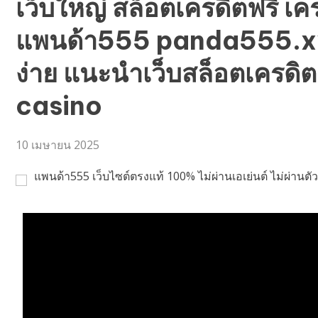
เว็บใหญ่ สล็อตเครดิตฟรี เ
แพนด้า555 panda555.x
ง่าย แนะนำเว็บสล็อตเครดิต
casino
10 เมษายน 2025
แพนด้า555 เว็บไซต์ตรงแท้ 100% ไม่ผ่านเอเย่นต์ ไม่ผ่านตั