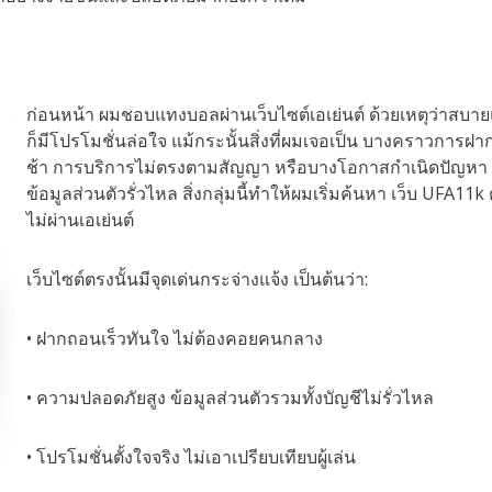
ก่อนหน้า ผมชอบแทงบอลผ่านเว็บไซต์เอเย่นต์ ด้วยเหตุว่าสบา
ก็มีโปรโมชั่นล่อใจ แม้กระนั้นสิ่งที่ผมเจอเป็น บางคราวการฝ
ช้า การบริการไม่ตรงตามสัญญา หรือบางโอกาสกำเนิดปัญหา
ข้อมูลส่วนตัวรั่วไหล สิ่งกลุ่มนี้ทำให้ผมเริ่มค้นหา เว็บ UFA11k
ไม่ผ่านเอเย่นต์
เว็บไซต์ตรงนั้นมีจุดเด่นกระจ่างแจ้ง เป็นต้นว่า:
• ฝากถอนเร็วทันใจ ไม่ต้องคอยคนกลาง
• ความปลอดภัยสูง ข้อมูลส่วนตัวรวมทั้งบัญชีไม่รั่วไหล
• โปรโมชั่นตั้งใจจริง ไม่เอาเปรียบเทียบผู้เล่น