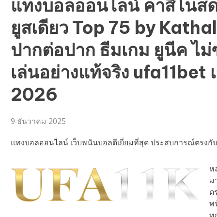
แทงบอลออนไลน์ คาสิโนสด
ยูสเดียว Top 75 by Katha
ปากต่อปาก ธีมเกม ยูนีค ไม่
เล่นอย่างแท้จริง ufa11bet 
2026
9 ธันวาคม 2025
แทงบอลออนไลน์ เว็บพนันบอลดีเยี่ยมที่สุด ประสบการณ์ตรงกับเ
หล
มา
ตร
พน
ทุ