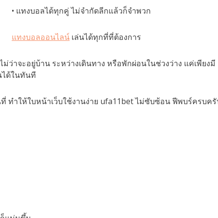
• แทงบอลได้ทุกคู่ ไม่จำกัดลีกแล้วก็จำพวก
แทงบอลออนไลน์
เล่นได้ทุกที่ที่ต้องการ
 ไม่ว่าจะอยู่บ้าน ระหว่างเดินทาง หรือพักผ่อนในช่วงว่าง แค่เพียงมี
นได้ในทันที
ี่ ทำให้ใบหน้าเว็บใช้งานง่าย ufa11bet ไม่ซับซ้อน ฟีพบร์ครบคร