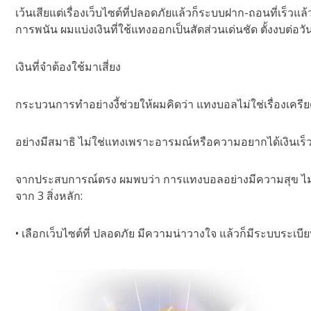
เว้นเสียแต่เรื่องเว็บไซต์ที่ปลอดภัยแล้วก็ระบบฝาก-ถอนที่เร็
การพนัน ผมแบ่งเงินที่ใช้แทงออกเป็นสัดส่วนเด่นชัด ตั้งงบต่อว
เงินที่จำต้องใช้มาเสี่ยง
กระบวนการทำอย่างงี้ช่วยให้ผมคิดว่า แทงบอลไม่ใช่เรื่องเคร
อย่างมีสมาธิ ไม่ใช่แทงเพราะอารมณ์หรือความอยากได้เงินเร็
จากประสบการณ์ตรง ผมพบว่า การแทงบอลอย่างมีความสุข ไม่เป็น
จาก 3 สิ่งหลัก:
• เลือกเว็บไซต์ที่ ปลอดภัย มีความน่าวางใจ แล้วก็มีระบบระเบี