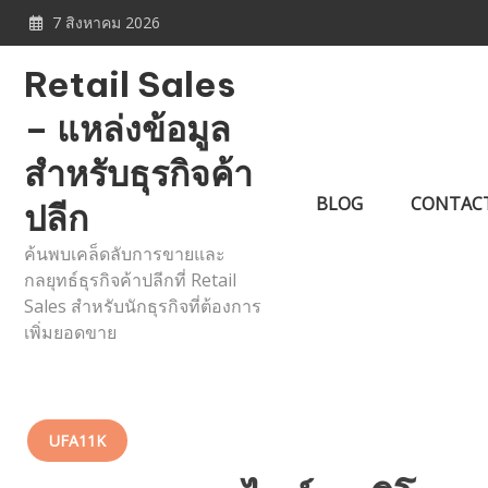
Skip
7 สิงหาคม 2026
to
content
Retail Sales
– แหล่งข้อมูล
สำหรับธุรกิจค้า
BLOG
CONTAC
ปลีก
ค้นพบเคล็ดลับการขายและ
กลยุทธ์ธุรกิจค้าปลีกที่ Retail
Sales สำหรับนักธุรกิจที่ต้องการ
เพิ่มยอดขาย
UFA11K