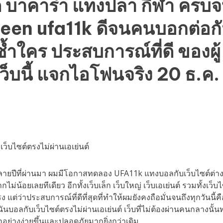
 บาคาร่า แทงปลา กีฬา ครบ
leen ufa11k ดีจนคนบอกต่อก
ซ้ำใคร ประสบการณ์ที่ดี ของผู้
เว็บนี้ แจกไอโฟนจริง 20 ธ.ค.
ว็บไซต์ตรงไม่ผ่านเอเย่นต์
ายปีที่ผ่านมา ผมมีโอกาสทดลอง UFA11k แทงบอลกับเว็บไซต์ต่า
กไม่น้อยเลยทีเดียว อีกทั้งเว็บเล็ก เว็บใหญ่ เว็บเอเย่นต์ รวมทั้งเว็บไ
ง แต่ว่าประสบการณ์ที่ดีที่สุดที่ทำให้ผมยังคงถือมั่นจนถึงทุกวันนี้ค
ันบอลกับเว็บไซต์ตรงไม่ผ่านเอเย่นต์ เว็บที่ไม่ต้องผ่านคนกลางนั้น
กอย่างง่ายขึ้นและปลอดภัยมากยิ่งกว่าเดิม