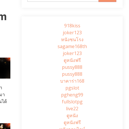
ย
om
918kiss
joker123
หนังชนโรง
sagame168th
joker123
ดูหนังฟรี
pussy888
pussy888
บาคาร่า168
th
pgslot
คมา
pgheng99
ณได้
fullslotpg
live22
ดูหนัง
ดูหนังฟรี