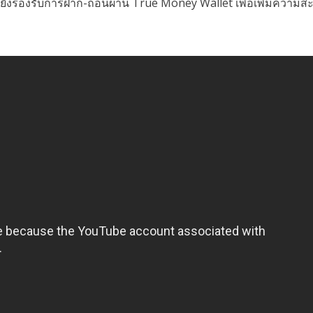
ยังรองรับการฝาก-ถอนผ่าน True Money Wallet เพื่อเพิ่มความส