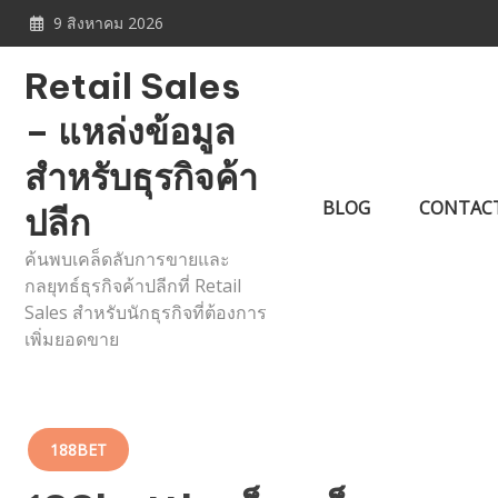
Skip
9 สิงหาคม 2026
to
content
Retail Sales
– แหล่งข้อมูล
สำหรับธุรกิจค้า
BLOG
CONTAC
ปลีก
ค้นพบเคล็ดลับการขายและ
กลยุทธ์ธุรกิจค้าปลีกที่ Retail
Sales สำหรับนักธุรกิจที่ต้องการ
เพิ่มยอดขาย
188BET