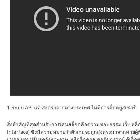
1. ระบบ API แท้ ส่งตรงจากต่างประเทศ ไม่มีการล็อคยูสเซอร์
สิ่งสำคัญที่สุดสำหรับการเล่นสล็อตคือความชอบธรรม เว็บ สล
Interface) ซึ่งมีความหมายว่าตัวเกมจะถูกส่งตรงมาจากค่ายผู
แทรกแซง ปรับลดจังหวะชนะ หรือล็อคยูสเซอร์ของคุณได้เด็