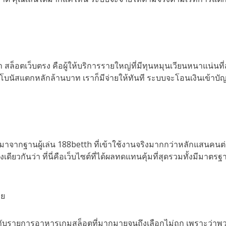
สล็อตเว็บตรง คือผู้ให้บริการรายใหญ่ที่มีทุนหมุนเวียนหนาแน่นที่
บนัสแตกหลักล้านบาท เราก็มีจ่ายให้ทันที ระบบจะโอนเงินเข้าบัญ
นผลมาจากฐานผู้เล่น 188betth ที่เข้าใช้งานจริงมากกว่าหลักแสนคนต
ยวกันว่า ที่นี่คือเว็บไซต์ที่ได้ผลทดแทนคุ้มที่สุดรวมทั้งมีมาตรฐ
วย
พบกับรายการอาหารเกมสล็อตที่มากมายจนถึงเลือกไม่ถูก เพราะว่าพ