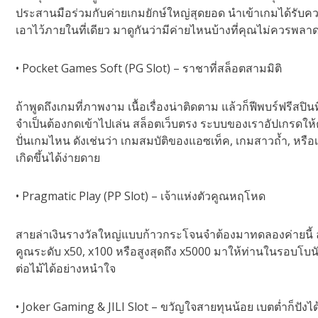
ประสานมือร่วมกับค่ายเกมยักษ์ใหญ่สุดยอด นำเข้าเกมได้รับควา
เอาไว้ภายในที่เดียว มาดูกันว่ามีค่ายไหนบ้างที่คุณไม่ควรพลา
• Pocket Games Soft (PG Slot) – ราชาที่สล็อตสามมิติ
ถ้าพูดถึงเกมที่ภาพงาม เนื้อเรื่องน่าติดตาม แล้วก็ฟีพบร์ฟรีสปิ
จำเป็นต้องกดเข้าไปเล่น สล็อตเว็บตรง ระบบของเราอัปเกรดให้ค่
ปั่นเกมไหน ดังเช่นว่า เกมสมบัติของแอซเท็ค, เกมสาวถ้ำ, หรื
เกิดขึ้นได้ง่ายดาย
• Pragmatic Play (PP Slot) – เจ้าแห่งตัวคูณหฤโหด
สายล่าเงินรางวัลใหญ่แบบก้าวกระโจนจำต้องมาทดลองค่ายนี้ ล
คูณระดับ x50, x100 หรือสูงสุดถึง x5000 มาให้ท่านในรอบโบนั
ต่อไม้ได้อย่างหนำใจ
• Joker Gaming & JILI Slot – ขวัญใจสายทุนน้อย เบตต่ำก็ปังได