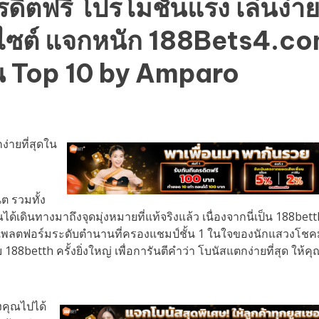
ดิตฟรี โปรโมชั่นแรง เล่นง่า
็บไซต์ แจกหนัก 188Bets4.c
่น Top 10 by Amparo
ง่ายที่สุดใน
ต รวมทั้ง
ณได้เดินทางมาถึงจุดมุ่งหมายที่แท้จริงแล้ว เนื่องจากนี่เป็น 188bet
วัง แพลตฟอร์มระดับตำนานที่ครองแชมป์ชั้น 1 ในใจของนักแสวงโช
betth ครั้งยิ่งใหญ่ เพื่อการันตีคำว่า โบนัสแตกง่ายที่สุด ให้คุ
งคุณไปได้