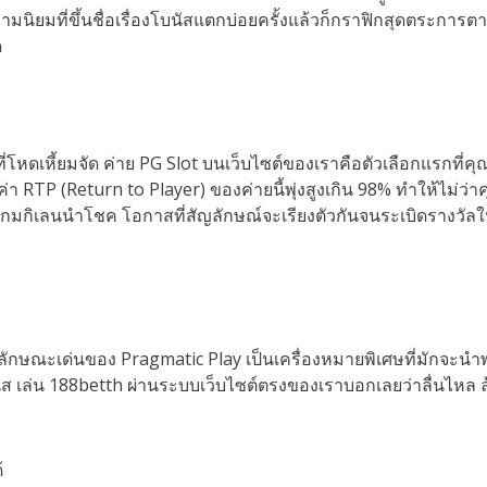
มนิยมที่ขึ้นชื่อเรื่องโบนัสแตกบ่อยครั้งแล้วก็กราฟิกสุดตระการต
ด
นที่โหดเหี้ยมจัด ค่าย PG Slot บนเว็บไซต์ของเราคือตัวเลือกแรกที่คุ
า RTP (Return to Player) ของค่ายนี้พุ่งสูงเกิน 98% ทำให้ไม่ว่า
อเกมกิเลนนำโชค โอกาสที่สัญลักษณ์จะเรียงตัวกันจนระเบิดรางวัลใ
ักษณะเด่นของ Pragmatic Play เป็นเครื่องหมายพิเศษที่มักจะนำ
ส เล่น 188betth ผ่านระบบเว็บไซต์ตรงของเราบอกเลยว่าลื่นไหล ลุ
้