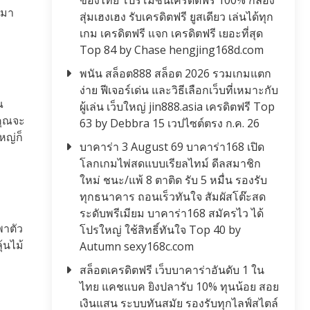
ามา
สุ่มเฮงเฮง รับเครดิตฟรี ยูสเดียว เล่นได้ทุก
เกม เครดิตฟรี แจก เครดิตฟรี เยอะที่สุด
Top 84 by Chase hengjing168d.com
พนัน สล็อต888 สล็อต 2026 รวมเกมแตก
ง่าย ฟีเจอร์เด่น และวิธีเลือกเว็บที่เหมาะกับ
ณ
ผู้เล่น เว็บใหญ่ jin888.asia เครดิตฟรี Top
คุณจะ
63 by Debbra 15 เวปไซต์ตรง ก.ค. 26
หญ่ก็
บาคาร่า 3 August 69 บาคาร่า168 เปิด
โลกเกมไพ่สดแบบเรียลไทม์ ดีลสมาชิก
ใหม่ ชนะ/แพ้ 8 ตาติด รับ 5 หมื่น รองรับ
ทุกธนาคาร ถอนเร็วทันใจ สัมผัสโต๊ะสด
ระดับพรีเมียม บาคาร่า168 สมัครไว ได้
พาตัว
โปรใหญ่ ใช้สิทธิ์ทันใจ Top 40 by
้นไม้
Autumn sexy168c.com
สล็อตเครดิตฟรี เว็บบาคาร่าอันดับ 1 ใน
ไทย แคชแบค ยิงปลารับ 10% ทุนน้อย สอย
เงินแสน ระบบทันสมัย รองรับทุกไลฟ์สไตล์