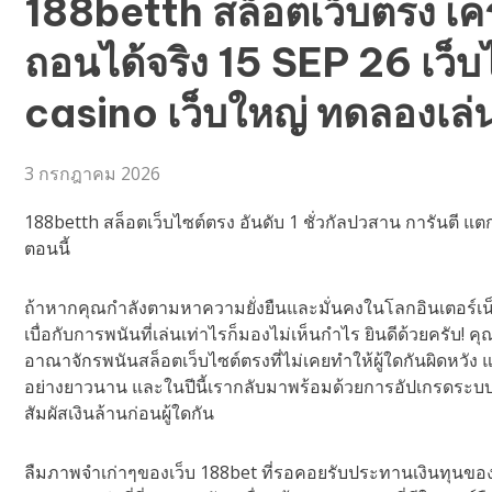
188betth สล็อตเว็บตรง เคร
ถอนได้จริง 15 SEP 26 เว
casino เว็บใหญ่ ทดลองเล
3 กรกฎาคม 2026
188betth สล็อตเว็บไซต์ตรง อันดับ 1 ชั่วกัลปวสาน การันตี แตก
ตอนนี้
ถ้าหากคุณกำลังตามหาความยั่งยืนและมั่นคงในโลกอินเตอร์เน็
เบื่อกับการพนันที่เล่นเท่าไรก็มองไม่เห็นกำไร ยินดีด้วยครับ! คุ
อาณาจักรพนันสล็อตเว็บไซต์ตรงที่ไม่เคยทำให้ผู้ใดกันผิดห
อย่างยาวนาน และในปีนี้เรากลับมาพร้อมด้วยการอัปเกรดระบบ 188
สัมผัสเงินล้านก่อนผู้ใดกัน
ลืมภาพจำเก่าๆของเว็บ 188bet ที่รอคอยรับประทานเงินทุนขอ