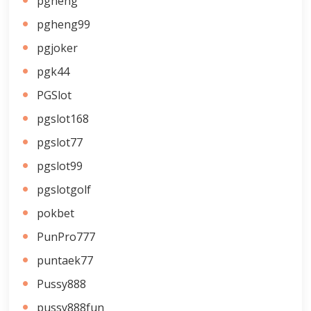
pgheng
pgheng99
pgjoker
pgk44
PGSlot
pgslot168
pgslot77
pgslot99
pgslotgolf
pokbet
PunPro777
puntaek77
Pussy888
pussy888fun