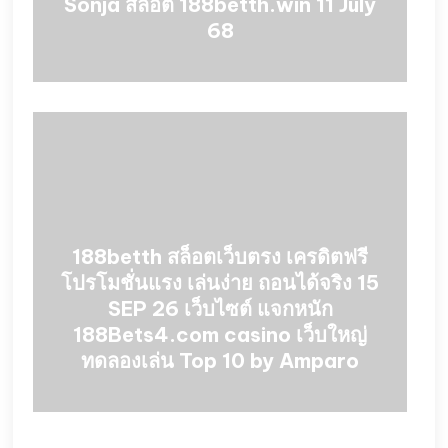
Sonja สล็อต 188betth.win 11 July
68
188betth สล็อตเว็บตรง เครดิตฟรี
โปรโมชั่นแรง เล่นง่าย ถอนได้จริง 15
SEP 26 เว็บไซต์ แจกหนัก
188Bets4.com casino เว็บใหญ่
ทดลองเล่น Top 10 by Amparo