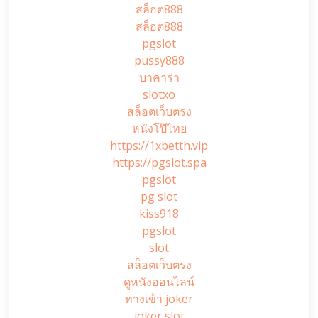
สล็อต888
สล็อต888
pgslot
pussy888
บาคาร่า
slotxo
สล็อตเว็บตรง
หนังโป๊ไทย
https://1xbetth.vip
https://pgslot.spa
pgslot
pg slot
kiss918
pgslot
slot
สล็อตเว็บตรง
ดูหนังออนไลน์
ทางเข้า joker
joker slot