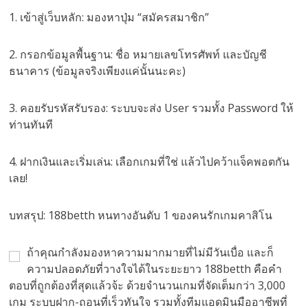
1. เข้าสู่เว็บหลัก: มองหาปุ่ม “สมัครสมาชิก”
2. กรอกข้อมูลพื้นฐาน: ชื่อ หมายเลขโทรศัพท์ และบัญชี
ธนาคาร (ข้อมูลจริงเพียงแค่นั้นนะคะ)
3. คอยรับรหัสรับรอง: ระบบจะส่ง User รวมทั้ง Password ให้
ท่านทันที
4. ฝากเงินและเริ่มเล่น: เลือกเกมที่ใช่ แล้วไปคว้าแจ็คพอตกัน
เลย!
บทสรุป: 188betth หนทางอันดับ 1 ของคนรักเกมคาสิโน
ถ้าคุณกำลังมองหาความมากมายที่ไม่มีวันเบื่อ และก็
ความปลอดภัยที่วางใจได้ในระยะยาว 188betth คือคำ
ตอบที่ถูกต้องที่สุดแล้วจ้ะ ด้วยจำนวนเกมที่จัดเต็มกว่า 3,000
เกม ระบบฝาก-ถอนที่เร็วทันใจ รวมทั้งทีมแอดมินมืออาชีพที่