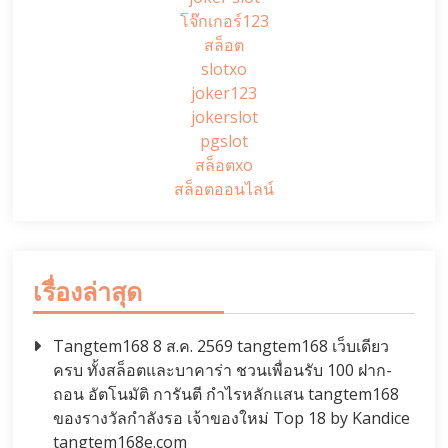
โจ๊กเกอร์123
สล็อต
slotxo
joker123
jokerslot
pgslot
สล็อตxo
สล็อตออนไลน์
เรื่องล่าสุด
Tangtem168 8 ส.ค. 2569 tangtem168 เว็บเดียว
ครบ ทั้งสล็อตและบาคาร่า ชวนเพื่อนรับ 100 ฝาก-
ถอน อัตโนมัติ การันตี กำไรหลักแสน tangtem168
ของรางวัลกำลังรอ เจ้าของใหม่ Top 18 by Kandice
tangtem168e.com