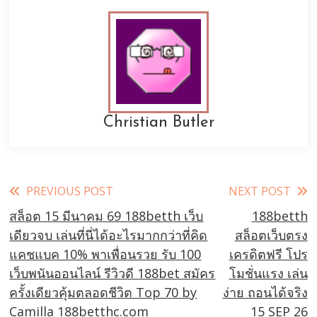
Christian Butler
Read
PREVIOUS POST
NEXT POST
สล็อต 15 มีนาคม 69 188betth เว็บ
188betth
more
เดียวจบ เล่นที่นี่ได้อะไรมากกว่าที่คิด
สล็อตเว็บตรง
articles
แคชแบค 10% พาเพื่อนรวย รับ 100
เครดิตฟรี โปร
เว็บพนันออนไลน์ รีวิวดี 188bet สมัคร
โมชั่นแรง เล่น
ครั้งเดียวคุ้มตลอดชีวิต Top 70 by
ง่าย ถอนได้จริง
Camilla 188betthc.com
15 SEP 26