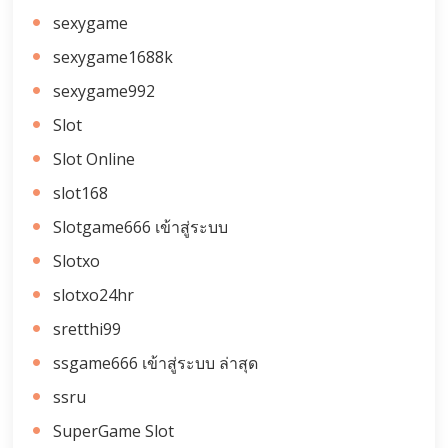
sexygame
sexygame1688k
sexygame992
Slot
Slot Online
slot168
Slotgame666 เข้าสู่ระบบ
Slotxo
slotxo24hr
sretthi99
ssgame666 เข้าสู่ระบบ ล่าสุด
ssru
SuperGame Slot