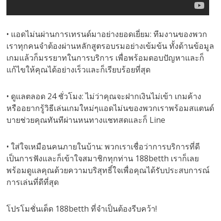
• แอดไม่นผ่านการเทรนด์มาอย่างยอดเยี่ยม: ทีมงานของพวก
เราทุกคนจำต้องผ่านหลักสูตรอบรมอย่างเข้มข้น ทั้งด้านข้อมูล
เกมแล้วก็มรรยาทในการบริการ เพื่อพร้อมตอบปัญหาและก็
แก้ไขให้คุณได้อย่างเร็วและก็เรียบร้อยที่สุด
• ดูแลตลอด 24 ชั่วโมง: ไม่ว่าคุณจะฝากเงินไม่เข้า เกมค้าง
หรืออยากรู้วิธีเล่นเกมใหม่ๆแอดไม่นของพวกเราพร้อมสแตนด์
บายช่วยคุณทันทีผ่านหนทางแชทสดและก็ Line
• ใส่ใจเหมือนคนภายในบ้าน: พวกเราเชื่อว่าการบริการที่ดี
เป็นการฟังและก็เข้าใจสมาชิกทุกท่าน 188betth เราก็เลย
พร้อมดูแลคุณด้วยความบริสุทธิ์ใจเพื่อคุณได้รับประสบการณ์
การเล่นที่ดีที่สุด
โปรโมชั่นเด็ด 188betth ที่จำเป็นต้องรีบคว้า!