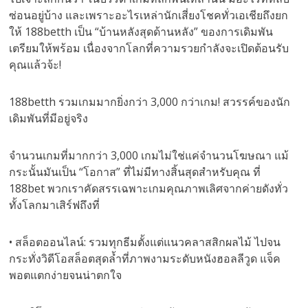
ซ่อนอยู่บ้าง และเพราะอะไรเหล่านักเสี่ยงโชคทั่วเอเชียถึงยก
ให้ 188betth เป็น “บ้านหลังสุดด้านหลัง” ของการเดิมพัน
เตรียมให้พร้อม เนื่องจากโลกที่ความรวยกำลังจะเปิดต้อนรับ
คุณแล้วจ้ะ!
188betth รวมเกมมากยิ่งกว่า 3,000 กว่าเกม! สวรรค์ของนัก
เดิมพันที่มีอยู่จริง
จำนวนเกมที่มากกว่า 3,000 เกมไม่ใช่แค่จำนวนโฆษณา แม้
กระนั้นมันเป็น “โอกาส” ที่ไม่มีทางสิ้นสุดสำหรับคุณ ที่
188bet พวกเราคัดสรรเฉพาะเกมคุณภาพเลิศจากค่ายดังทั่ว
ทั้งโลกมาเสิร์ฟถึงที่
• สล็อตออนไลน์: รวมทุกธีมตั้งแต่แนวคลาสสิกผลไม้ ไปจน
กระทั่งวิดีโอสล็อตสุดล้ำที่ภาพงามระดับหนังฮอลลีวูด แจ็ค
พอตแตกง่ายจนน่าตกใจ