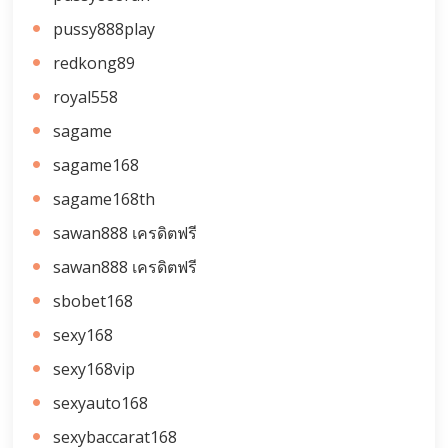
pussy888play
redkong89
royal558
sagame
sagame168
sagame168th
sawan888 เครดิตฟรี
sawan888 เครดิตฟรี
sbobet168
sexy168
sexy168vip
sexyauto168
sexybaccarat168