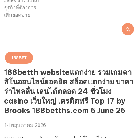
Sales สำหรับนัก
ธุรกิจที่ต้องการ
เพิ่มยอดขาย
188BET
188betth websiteแตกง่าย รวมเกมคา
สิโนออนไลน์ยอดฮิต สล็อตแตกง่าย บาคา
ร่าไหลลื่น เล่นได้ตลอด 24 ชั่วโมง
casino เว็บใหญ่ เครดิตฟรี Top 17 by
Brooks 188betths.com 6 June 26
14 พฤษภาคม 2026