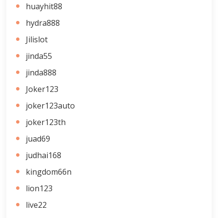
huayhit88
hydra888
Jilislot
jinda55
jinda888
Joker123
joker123auto
joker123th
juad69
judhai168
kingdom66n
lion123
live22