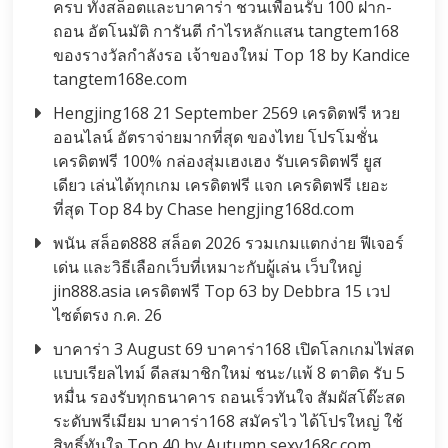
ครบ ทั้งสล็อตและบาคาร่า ชวนเพื่อนรับ 100 ฝาก-
ถอน อัตโนมัติ การันตี กำไรหลักแสน tangtem168
ของรางวัลกำลังรอ เจ้าของใหม่ Top 18 by Kandice
tangtem168e.com
Hengjing168 21 September 2569 เครดิตฟรี หวย
ออนไลน์ อัตราจ่ายมากที่สุด ของไทย โปรโมชั่น
เครดิตฟรี 100% กล่องสุ่มเฮงเฮง รับเครดิตฟรี ยูส
เดียว เล่นได้ทุกเกม เครดิตฟรี แจก เครดิตฟรี เยอะ
ที่สุด Top 84 by Chase hengjing168d.com
พนัน สล็อต888 สล็อต 2026 รวมเกมแตกง่าย ฟีเจอร์
เด่น และวิธีเลือกเว็บที่เหมาะกับผู้เล่น เว็บใหญ่
jin888.asia เครดิตฟรี Top 63 by Debbra 15 เวป
ไซต์ตรง ก.ค. 26
บาคาร่า 3 August 69 บาคาร่า168 เปิดโลกเกมไพ่สด
แบบเรียลไทม์ ดีลสมาชิกใหม่ ชนะ/แพ้ 8 ตาติด รับ 5
หมื่น รองรับทุกธนาคาร ถอนเร็วทันใจ สัมผัสโต๊ะสด
ระดับพรีเมียม บาคาร่า168 สมัครไว ได้โปรใหญ่ ใช้
สิทธิ์ทันใจ Top 40 by Autumn sexy168c.com