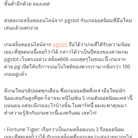
ขั้นต่ำอีกด้วย ลองเลย!
ส่งต่อเกมสล็อตออนไลน์จาก pgslot กับเกมยอดนิยมที่มือใหม่
เล่นแล้วแตกง่าย
เกมสล็อตออนไลน์จาก
pgslot
ถือได้ว่าเกมที่ได้รับความนิยม
เยอะที่สุดตอนนี้เลยก็ว่าได้ กล่าวได้ว่าเป็นปีทองของค่ายเกม
pgslot เว็บตรงอย่าง สล็อต666 แบบสุดๆในขณะนี้ เกมจาก
ค่าย pg เปิดให้บริการบนเว็บไซต์ของพวกเรามากยิ่งกว่า 100
เกมอยู่แล้ว
มีเกมใหม่ๆอัปเดตทุกเดือน ซึ่งเกมยอดฮิตที่เหล่ามือใหม่มัก
นิยมเล่นกันสูงที่สุด ก็อาจจะหนีไม่พ้น 5 เกมดังยอดนิยมเหล่านี้
แน่นอน แต่จะมีเกมอะไรบ้างนั้น ในพาร์ทนี้ ผมจะพาคุณมา
ทำความรู้จักกับเกมพวกนี้เองครับผม เลทโก!
• Fortune Tiger: เรียกว่าเป็นเกมสล็อตแบบ 3 รีลยอดนิยม
เยอะที่สุดเลยก็ว่าได้ กับเกมสล็อตที่บอกเลยว่าเล่นง่ายมากๆไม่