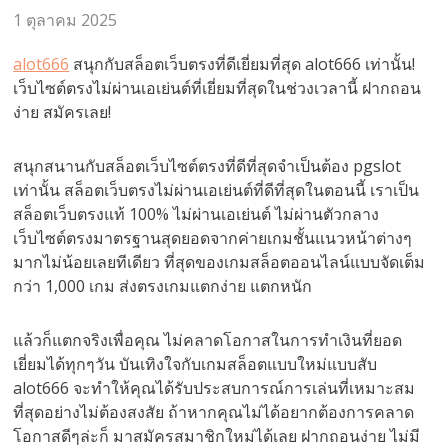
1 ตุลาคม 2025
alot666
สนุกกับสล็อตเว็บตรงที่ดีเยี่ยมที่สุด alot666 เท่านั้น!
เว็บไซต์ตรงไม่ผ่านเอเย่นต์ที่เยี่ยมที่สุดในช่วงเวลานี้ ฝากถอน
ง่าย สมัครเลย!
สนุกสนานกับสล็อตเว็บไซต์ตรงที่ดีที่สุดจำเป็นต้อง pgslot
เท่านั้น สล็อตเว็บตรงไม่ผ่านเอเย่นต์ที่ดีที่สุดในตอนนี้ เราเป็น
สล็อตเว็บตรงแท้ 100% ไม่ผ่านเอเย่นต์ ไม่ผ่านตัวกลาง
เว็บไซต์ตรงมาตรฐานสุดยอดจากค่ายเกมชั้นแนวหน้าต่างๆ
มากไม่น้อยเลยทีเดียว ที่สุดของเกมสล็อตออนไลน์แบบจัดเต็ม
กว่า 1,000 เกม ส่งตรงเกมแตกง่าย แตกหนัก
แล้วก็แตกจริงเพื่อคุณ ไม่คลาดโอกาสในการทำเงินที่ยอด
เยี่ยมได้ทุกๆวัน บันเทิงใจกับเกมสล็อตแบบใหม่แบบสับ
alot666 จะทำให้คุณได้รับประสบการณ์การเล่นที่เหมาะสม
ที่สุดอย่างไม่ต้องสงสัย ถ้าหากคุณไม่ได้อยากต้องการคลาด
โอกาสดีๆล่ะก็ มาสมัครสมาชิกใหม่ได้เลย ฝากถอนง่าย ไม่มี