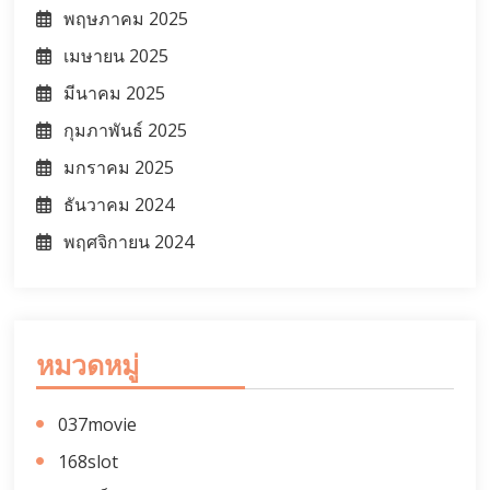
พฤษภาคม 2025
เมษายน 2025
มีนาคม 2025
กุมภาพันธ์ 2025
มกราคม 2025
ธันวาคม 2024
พฤศจิกายน 2024
หมวดหมู่
037movie
168slot