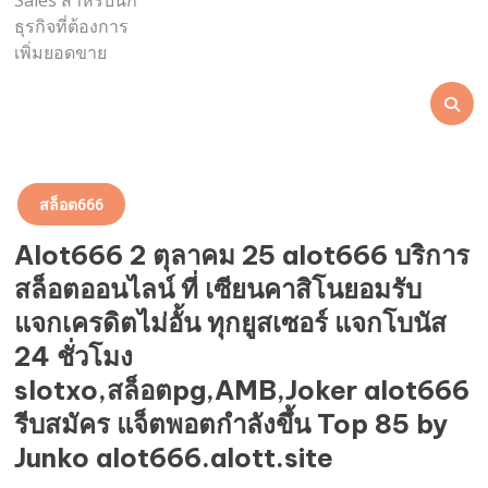
Sales สำหรับนัก
ธุรกิจที่ต้องการ
เพิ่มยอดขาย
สล็อต666
Alot666 2 ตุลาคม 25 alot666 บริการ
สล็อตออนไลน์ ที่ เซียนคาสิโนยอมรับ
แจกเครดิตไม่อั้น ทุกยูสเซอร์ แจกโบนัส
24 ชั่วโมง
slotxo,สล็อตpg,AMB,Joker alot666
รีบสมัคร แจ็ตพอตกำลังขึ้น Top 85 by
Junko alot666.alott.site