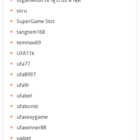
ssgame666 เข้าสู่ระบบ ล่าสุด
ssru
SuperGame Slot
tangtem168
temmax69
UFA11k
ufa77
ufa8997
ufa9r
ufabet
ufabomb
ufasexygame
ufawinner88
yaibet