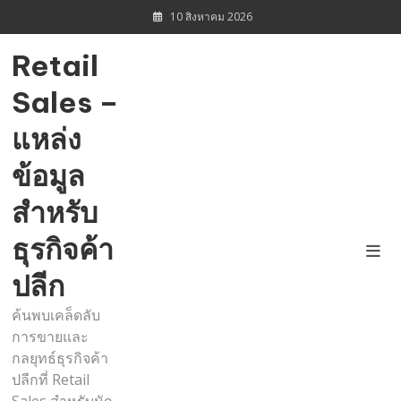
Skip
10 สิงหาคม 2026
to
content
Retail
Sales –
แหล่ง
ข้อมูล
สำหรับ
ธุรกิจค้า
ปลีก
ค้นพบเคล็ดลับ
การขายและ
กลยุทธ์ธุรกิจค้า
ปลีกที่ Retail