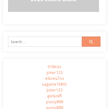
Search
for:
918kiss
joker123
หนังชนโรง
sagame168th
joker123
ดูหนังฟรี
pussy888
pussy888