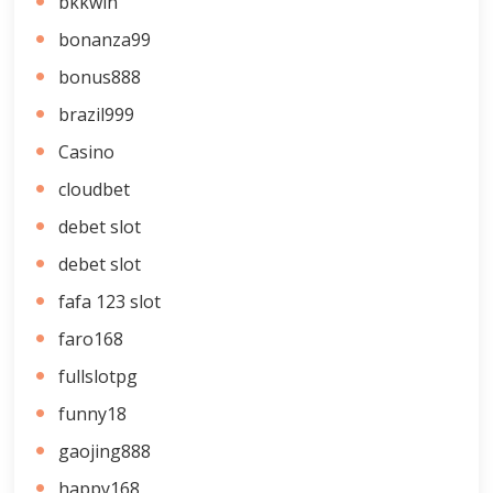
bkkwin
bonanza99
bonus888
brazil999
Casino
cloudbet
debet slot
debet slot
fafa 123 slot
faro168
fullslotpg
funny18
gaojing888
happy168