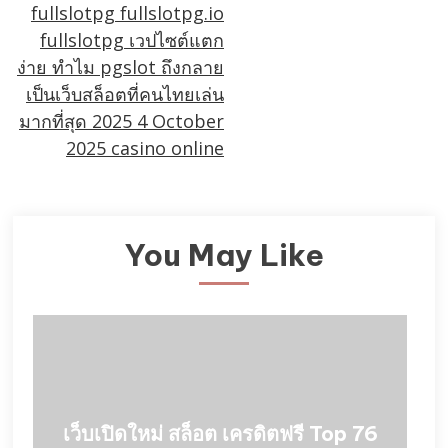
articles
fullslotpg fullslotpg.io
fullslotpg เวปไซต์แตก
ง่าย ทำไม pgslot ถึงกลาย
เป็นเว็บสล็อตที่คนไทยเล่น
มากที่สุด 2025 4 October
2025 casino online
You May Like
เว็บเปิดใหม่ สล็อต เครดิตฟรี Top 76