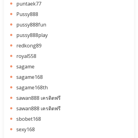
puntaek77
Pussy888
pussy888fun
pussy888play
redkong89
royal558
sagame
sagame168
sagame168th
sawan888 เครดิตฟรี
sawan888 เครดิตฟรี
sbobet168
sexy168