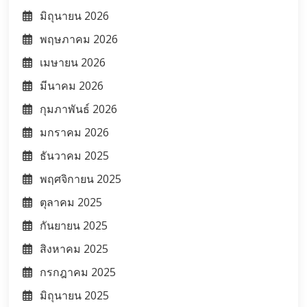
มิถุนายน 2026
พฤษภาคม 2026
เมษายน 2026
มีนาคม 2026
กุมภาพันธ์ 2026
มกราคม 2026
ธันวาคม 2025
พฤศจิกายน 2025
ตุลาคม 2025
กันยายน 2025
สิงหาคม 2025
กรกฎาคม 2025
มิถุนายน 2025