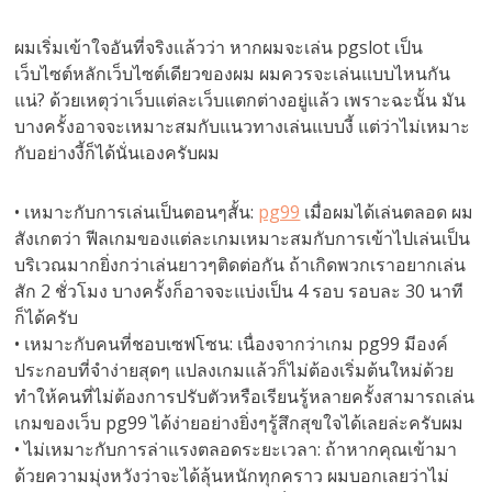
ผมเริ่มเข้าใจอันที่จริงแล้วว่า หากผมจะเล่น pgslot เป็น
เว็บไซต์หลักเว็บไซต์เดียวของผม ผมควรจะเล่นแบบไหนกัน
แน่? ด้วยเหตุว่าเว็บแต่ละเว็บแตกต่างอยู่แล้ว เพราะฉะนั้น มัน
บางครั้งอาจจะเหมาะสมกับแนวทางเล่นแบบงี้ แต่ว่าไม่เหมาะ
กับอย่างงี้ก็ได้นั่นเองครับผม
• เหมาะกับการเล่นเป็นตอนๆสั้น:
pg99
เมื่อผมได้เล่นตลอด ผม
สังเกตว่า ฟีลเกมของแต่ละเกมเหมาะสมกับการเข้าไปเล่นเป็น
บริเวณมากยิ่งกว่าเล่นยาวๆติดต่อกัน ถ้าเกิดพวกเราอยากเล่น
สัก 2 ชั่วโมง บางครั้งก็อาจจะแบ่งเป็น 4 รอบ รอบละ 30 นาที
ก็ได้ครับ
• เหมาะกับคนที่ชอบเซฟโซน: เนื่องจากว่าเกม pg99 มีองค์
ประกอบที่จำง่ายสุดๆ แปลงเกมแล้วก็ไม่ต้องเริ่มต้นใหม่ด้วย
ทำให้คนที่ไม่ต้องการปรับตัวหรือเรียนรู้หลายครั้งสามารถเล่น
เกมของเว็บ pg99 ได้ง่ายอย่างยิ่งๆรู้สึกสุขใจได้เลยล่ะครับผม
• ไม่เหมาะกับการล่าแรงตลอดระยะเวลา: ถ้าหากคุณเข้ามา
ด้วยความมุ่งหวังว่าจะได้ลุ้นหนักทุกคราว ผมบอกเลยว่าไม่