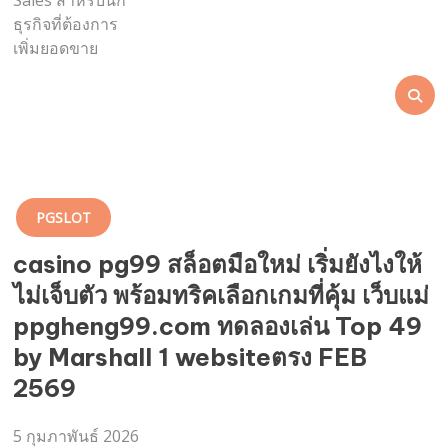
Sales สำหรับนัก
ธุรกิจที่ต้องการ
เพิ่มยอดขาย
PGSLOT
casino pg99 สล็อตมือใหม่ เริ่มยังไงให้
ไม่เจ็บตัว พร้อมทริคเลือกเกมที่คุ้ม เว็บแม่
ppgheng99.com ทดลองเล่น Top 49
by Marshall 1 websiteตรง FEB
2569
5 กุมภาพันธ์ 2026