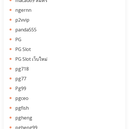
macau69 สมัคร
ngernn
p2vvip
panda555
PG
PG Slot
PG Slot เว็บใหม่
pg718
pg77
Pg99
pgceo
pgfish
pgheng
pgheng99