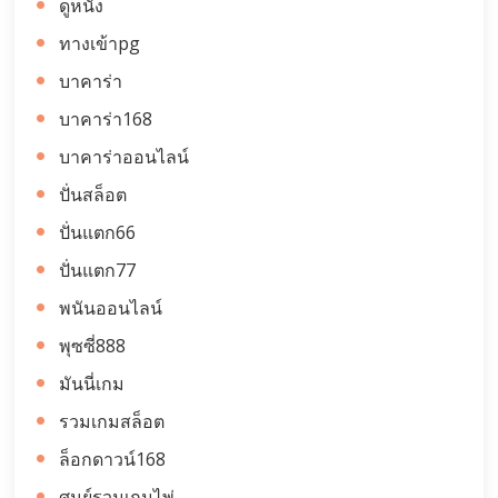
ดูหนัง
ทางเข้าpg
บาคาร่า
บาคาร่า168
บาคาร่าออนไลน์
ปั่นสล็อต
ปั่นแตก66
ปั่นแตก77
พนันออนไลน์
พุซซี่888
มันนี่เกม
รวมเกมสล็อต
ล็อกดาวน์168
ศูนย์รวมเกมไพ่