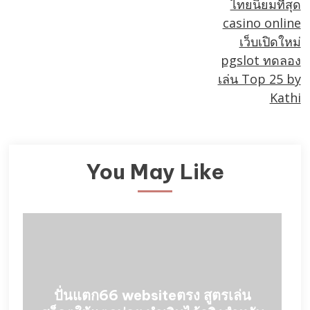
ไทยนิยมที่สุด
casino online
เว็บเปิดใหม่
pgslot ทดลอง
เล่น Top 25 by
Kathi
You May Like
ปั่นแตก66 websiteตรง สูตรเล่น