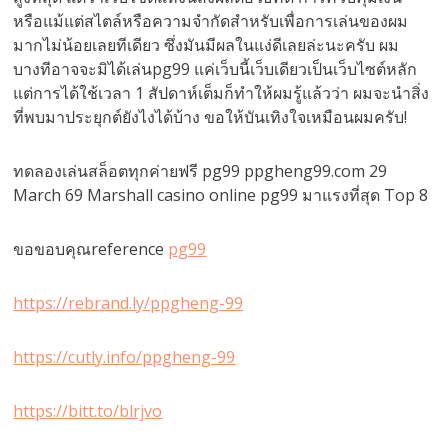
หรือแม้แต่สไตล์หรือความจำกัดสำหรับเพื่อการเล่นของผม
มากไม่น้อยเลยทีเดียว ซึ่งมันมีผลในแง่ดีเลยล่ะนะครับ ผม
บางทีอาจจะมิได้เล่นpg99 แค่เว็บนี้เว็บเดียวเป็นเว็บไซต์หลัก
แต่การได้ใช้เวลา 1 สัปดาห์เต็มก็ทำให้ผมรู้แล้วว่า ผมจะนำสิ่ง
ที่พบมาประยุกต์ยังไงได้บ้าง ขอให้บันเทิงใจเหมือนผมครับ!
ทดลองเล่นสล็อตทุกค่ายฟรี pg99 ppgheng99.com 29
March 69 Marshall casino online pg99 มาแรงที่สุด Top 8
ขอขอบคุณreference
pg99
https://rebrand.ly/ppgheng-99
https://cutly.info/ppgheng-99
https://bitt.to/blrjvo