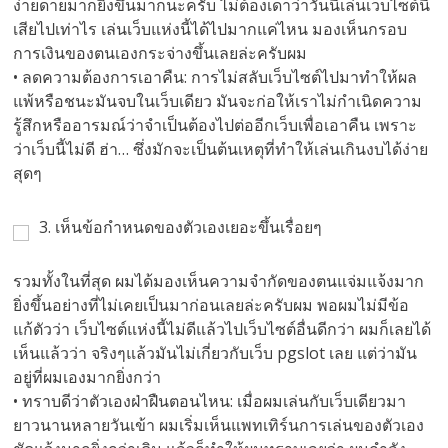
ง่ายดายมากยิ่งขึ้นมากนะครับ ไม่ต้องเดาว่าวันนี้เล่นเว็บไซต์นี้
เสียไปเท่าไร เล่นเว็บแห่งนี้ได้ไปมากแค่ไหน มองเห็นกรอบ
การเงินของตนเองกระจ่างขึ้นเลยล่ะครับผม
• ลดความต้องการเอาคืน: การไม่สลับเว็บไซต์ไปมาทำให้ผล
แพ้หรือชนะมันจบในเว็บเดียว มันจะก่อให้เราไม่กำเนิดความ
รู้สึกหรืออารมณ์ว่าจำเป็นต้องไปต่ออีกเว็บเพื่อเอาคืน เพราะ
ว่าเว็บนี้ไม่ดี ฮ่า… ซึ่งมักจะเป็นต้นเหตุที่ทำให้เล่นเกินงบได้ง่าย
สุดๆ
3. เห็นข้อกำหนดของตัวเองเยอะขึ้นเรื่อยๆ
รวมทั้งในที่สุด ผมได้มองเห็นความจำกัดของตนแจ่มแจ้งมาก
ยิ่งขึ้นอย่างที่ไม่เคยเป็นมาก่อนเลยล่ะครับผม พอผมไม่มีข้อ
แก้ตัวว่า เว็บไซต์แห่งนี้ไม่ดีแล้วไปเว็บไซต์อื่นดีกว่า ผมก็เลยได้
เห็นแล้วว่า จริงๆแล้วมันไม่เกี่ยวกับเว็บ pgslot เลย แต่ว่ามัน
อยู่ที่ผมเองมากยิ่งกว่า
• ทราบดีว่าตัวเองฝ่าฝืนตอนไหน: เมื่อผมเล่นกับเว็บเดียวมา
ยาวนานหลายวันเข้า ผมเริ่มเห็นแพทเทิร์นการเล่นของตัวเอง