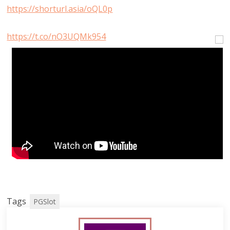
https://shorturl.asia/oQL0p
https://t.co/nO3UQMk954
Tags
PGSlot