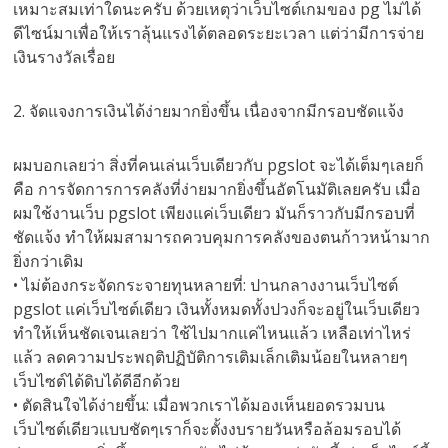
เหมาะสมเท่าใดนะครับ ด้วยเหตุว่าเว็บไซต์เกมของ pg ไม่ได้
ดีไซน์มาเพื่อให้เราลุ้นแรงได้ตลอดระยะเวลา แต่ว่ามีการจ่าย
เงินรางวัลเรื่อย
2. จัดแจงการเงินได้ง่ายมากยิ่งขึ้น เนื่องจากมีกรอบชัดแจ้ง
ผมบอกเลยว่า สิ่งที่คนเล่นเว็บเดียวกับ pgslot จะได้เต็มๆเลยก็
คือ การจัดการการคลังที่ง่ายมากยิ่งขึ้นอัตโนมัติเลยครับ เมื่อ
ผมใช้งานเว็บ pgslot เพียงแค่เว็บเดียว มันก็ราวกับมีกรอบที่
ชัดแจ้ง ทำให้ผมสามารถควบคุมการคลังของตนก้าวหน้ามาก
ยิ่งกว่าเดิม
• ไม่ต้องกระจัดกระจายทุนหลายที่: ปานกลางงานเว็บไซต์
pgslot แค่เว็บไซต์เดียว เงินทั้งหมดทั้งปวงก็จะอยู่ในเว็บเดียว
ทำให้เห็นชัดเจนเลยว่า ใช้ไปมากแค่ไหนแล้ว เหลือเท่าไหร่
แล้ว ลดความประพฤติปฏิบัติการเติมเล็กเติมน้อยในหลายๆ
เว็บไซต์ได้ดิบได้ดีอีกด้วย
• ตัดสินใจได้ง่ายขึ้น: เมื่อพวกเราได้มองเห็นยอดรวมบน
เว็บไซต์เดียวแบบชัดๆเราก็จะตั้งงบรายวันหรือล้อมรอบได้