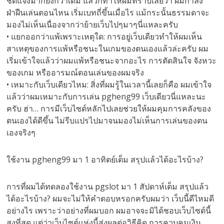
ชัดแจ้งมากยิ่งกว่าเดิม แล้วก็ทำให้ผมทราบเลยว่า ผมกำลัง
ฝ่าฝืนเล่นตอนไหน เริ่มเบทถี่ขึ้นเมื่อไร แม้กระนั้นธรรมดาจะ
มองไม่เห็นเนื่องจากว่าย้ายเว็บไปๆมาๆนี่แหละครับ
• แยกออกว่าแพ้เพราะเหตุใด: การอยู่เว็บเดียวทำให้ผมเห็น
สาเหตุของการแพ้หรือชนะในเกมของตนเองแล้วล่ะครับ ผม
เริ่มเข้าใจแล้วว่าผมแพ้หรือชนะจากอะไร การตัดสินใจ จังหวะ
ของเกม หรืออารมณ์ตอนเล่นของผมจริง
• เหมาะกับเว็บเดียวไหม: สิ่งที่ผมรู้ในเวลานี้เลยก็คือ ผมเข้าใจ
แล้วว่าผมเหมาะกับการเล่น pgheng99 เว็บเดียวนี่แหละนะ
ครับ ฮ่า… การมีเว็บไซต์หลักไปเลยช่วยให้ผมคุมการคลังของ
ตนเองได้ดีขึ้น ไม่รีบแปรไปมาจนมองไม่เห็นการเล่นของตน
เองจริงๆ
ใช้งาน pgheng99 มา 1 อาทิตย์เต็ม สรุปแล้วได้อะไรบ้าง?
การที่ผมได้ทดลองใช้งาน pgslot มา 1 สัปดาห์เต็ม สรุปแล้ว
ได้อะไรบ้าง? ผมจะไม่ให้คำตอบหรอกครับผมว่า เว็บนี้ดีไหมดี
อย่างไร เพราะว่าอย่างที่ผมบอก ผมอาจจะมิได้ชอบเว็บไซต์นี้
สูงที่สุด แต่ว่าเว็บไซต์แห่งนี้ส่งผลต่อวิธีคิด การควบคุมเงิน