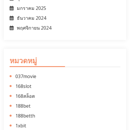
มกราคม 2025
ธันวาคม 2024
พฤศจิกายน 2024
หมวดหมู่
037movie
168slot
168สล็อต
188bet
188betth
1xbit