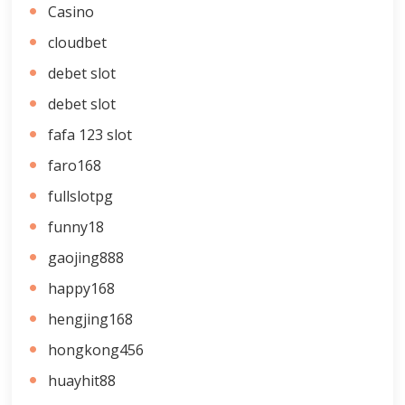
Casino
cloudbet
debet slot
debet slot
fafa 123 slot
faro168
fullslotpg
funny18
gaojing888
happy168
hengjing168
hongkong456
huayhit88