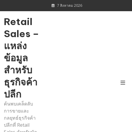
Skip
7 สิงหาคม 2026
to
content
Retail
Sales –
แหล่ง
ข้อมูล
สำหรับ
ธุรกิจค้า
ปลีก
ค้นพบเคล็ดลับ
การขายและ
กลยุทธ์ธุรกิจค้า
ปลีกที่ Retail