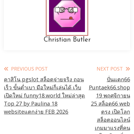
Christian Butler
Read
PREVIOUS POST
NEXT POST
คาสิโน pgslot สล็อตจ่ายจริง ถอน
ปั่นแตก66
more
เร็ว ขั้นต่ำเบา มือใหม่ก็เล่นได้ เว็บ
Puntaek66.shop
articles
เปิดใหม่ funny18.world ใหม่ล่าสุด
19 พฤศจิกายน
Top 27 by Paulina 18
25 สล็อต66 web
websiteแตกง่าย FEB 2026
ตรง เปิดโลก
สล็อตออนไลน์
เกมมาแรงที่คน