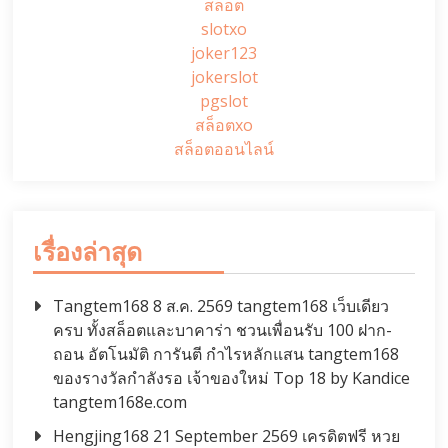
สล็อต
slotxo
joker123
jokerslot
pgslot
สล็อตxo
สล็อตออนไลน์
เรื่องล่าสุด
Tangtem168 8 ส.ค. 2569 tangtem168 เว็บเดียว
ครบ ทั้งสล็อตและบาคาร่า ชวนเพื่อนรับ 100 ฝาก-
ถอน อัตโนมัติ การันตี กำไรหลักแสน tangtem168
ของรางวัลกำลังรอ เจ้าของใหม่ Top 18 by Kandice
tangtem168e.com
Hengjing168 21 September 2569 เครดิตฟรี หวย