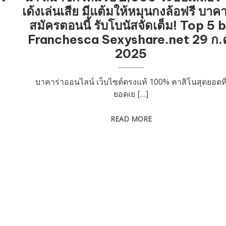
เด้งเล่นเสีย มีแต้มให้หมุนกงล้อฟรี บาคา
สมัครตอนนี้ รับโบนัสจัดเต็ม! Top 5 
Franchesca Sexyshare.net 29 ก.
2025
บาคาร่าออนไลน์ เว็บไซต์ตรงแท้ 100% คาสิโนสุดยอดที
ยอดเย […]
READ MORE