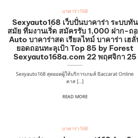
บาคาร่า168
Sexyauto168 เว็บปั่นบาคาร่า ระบบทัน
สมัย ทีมงานเริ่ด สมัครรับ 1,000 ฝาก-ถ
Auto บาคาร่าสด เรียลไทม์ บาคาร่า เฮลั่
ยอดถอนทะลุเป้า Top 85 by Forest
Sexyauto168a.com 22 พฤศจิกา 25
Sexyauto168 สุดยอดผู้ให้บริการเกมส์ Baccarat Online
คาส […]
READ MORE
บาคาร่า168