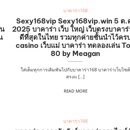
บาคาร่า168
Sexy168vip Sexy168vip.win 5 ต.
อน
2025 บาคาร่า เว็บ ใหญ่ เว็บตรงบาคาร่า 
น
ดีที่สุดในไทย รวมทุกค่ายชั้นนำไว้คร
casino เว็บแม่ บาคาร่า ทดลองเล่น T
80 by Meagan
ใส่เต็มทุกการเดิมพันไปกับบาคาร่า168 บาคาร่าเว็บไซต
ตรงแ […]
READ MORE
บาคาร่า168