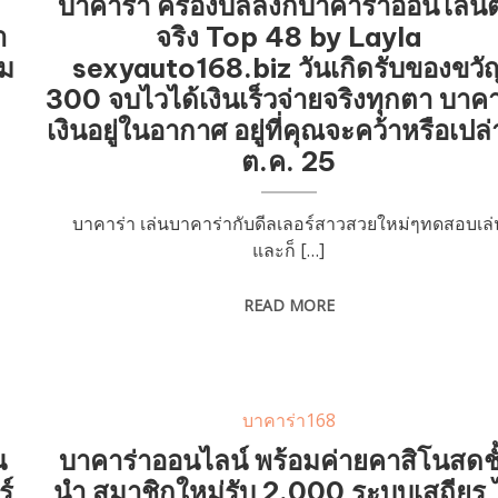
บาคาร่า ครองบัลลังก์บาคาร่าออนไลน์ต
า
จริง Top 48 by Layla
อม
sexyauto168.biz วันเกิดรับของขวั
1
300 จบไวได้เงินเร็วจ่ายจริงทุกตา บาคา
เงินอยู่ในอากาศ อยู่ที่คุณจะคว้าหรือเปล่
ต.ค. 25
บาคาร่า เล่นบาคาร่ากับดีลเลอร์สาวสวยใหม่ๆทดสอบเล่
และก็ […]
READ MORE
บาคาร่า168
น
บาคาร่าออนไลน์ พร้อมค่ายคาสิโนสดชั
ร์
นำ สมาชิกใหม่รับ 2,000 ระบบเสถียร 