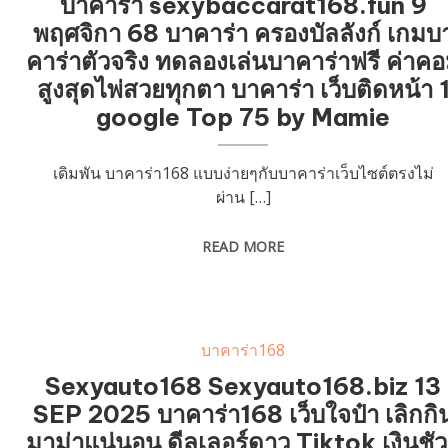
บาคาร่า sexybaccarat168.fun 9
พฤศจิกา 68 บาคาร่า ครองบัลลังก์ เกมบ
คาร่าตัวจริง ทดลองเล่นบาคาร่าฟรี ค่าค
สูงสุดไพ่สวยทุกตา บาคาร่า เว็บติดหน้า 
google Top 75 by Mamie
เดิมพัน บาคาร่า168 แบบง่ายๆกับบาคาร่าเว็บไซต์ตรงไม่
ผ่าน […]
READ MORE
บาคาร่า168
Sexyauto168 Sexyauto168.biz 13
SEP 2025 บาคาร่า168 เว็บใจป๋า เลิกกิ
มาม่าแน่นอน ดีลเลอร์ดาว Tiktok เงินชัว