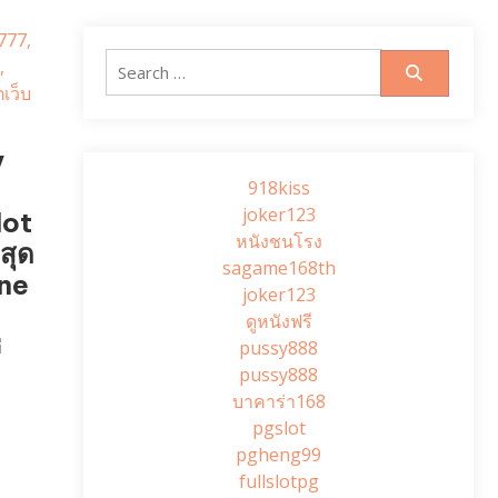
777
,
Search
,
for:
เว็บ
y
918kiss
joker123
lot
หนังชนโรง
สุด
sagame168th
ne
joker123
ดูหนังฟรี
ี
pussy888
pussy888
บาคาร่า168
pgslot
pgheng99
fullslotpg