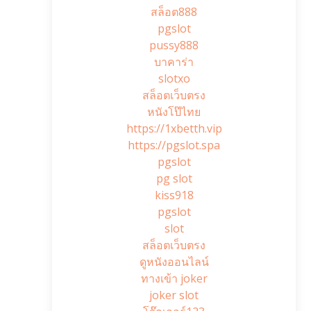
สล็อต888
pgslot
pussy888
บาคาร่า
slotxo
สล็อตเว็บตรง
หนังโป๊ไทย
https://1xbetth.vip
https://pgslot.spa
pgslot
pg slot
kiss918
pgslot
slot
สล็อตเว็บตรง
ดูหนังออนไลน์
ทางเข้า joker
joker slot