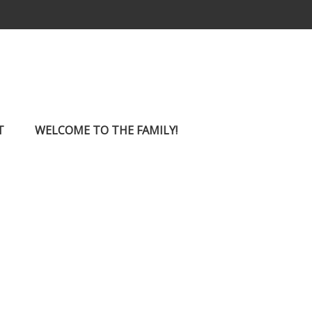
T
WELCOME TO THE FAMILY!