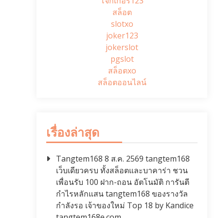
โจ๊กเกอร์123
สล็อต
slotxo
joker123
jokerslot
pgslot
สล็อตxo
สล็อตออนไลน์
เรื่องล่าสุด
Tangtem168 8 ส.ค. 2569 tangtem168
เว็บเดียวครบ ทั้งสล็อตและบาคาร่า ชวน
เพื่อนรับ 100 ฝาก-ถอน อัตโนมัติ การันตี
กำไรหลักแสน tangtem168 ของรางวัล
กำลังรอ เจ้าของใหม่ Top 18 by Kandice
tangtem168e.com