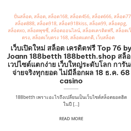
ปั่นสล็อต
,
สล็อต
,
สล็อต168
,
สล็อต456
,
สล็อต666
,
สล็อต77
สล็อต888
,
สล็อต918
,
สล็อต918kiss
,
สล็อต99
,
สล็อตpg
,
สล็อตxo
,
สล็อตพุซซี่
,
สล็อตออนไลน์
,
สล็อตเครดิตฟรี
,
สล็อตเว
ตรง
,
สล็อตเว็บตรง 168
,
สล็อตแตกดี
,
เว็บสล็อต
เว็บเปิดใหม่ สล็อต เครดิตฟรี Top 76 b
Joann 188betth 188betth.shop สล็
เวปไซต์แตกง่าย เว็บใหญ่ระดับโลก การัน
จ่ายจริงทุกยอด ไม่มีล็อกผล 18 ธ.ค. 68
casino
188betth เพราะอะไรถึงเปลี่ยนเป็นเว็บไซต์สล็อตยอดฮิต
ในปี […]
READ MORE