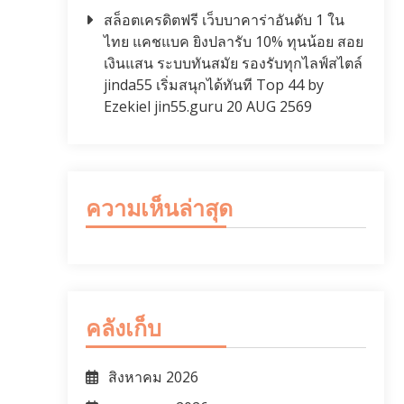
สล็อตเครดิตฟรี เว็บบาคาร่าอันดับ 1 ใน
ไทย แคชแบค ยิงปลารับ 10% ทุนน้อย สอย
เงินแสน ระบบทันสมัย รองรับทุกไลฟ์สไตล์
jinda55 เริ่มสนุกได้ทันที Top 44 by
Ezekiel jin55.guru 20 AUG 2569
ความเห็นล่าสุด
คลังเก็บ
สิงหาคม 2026