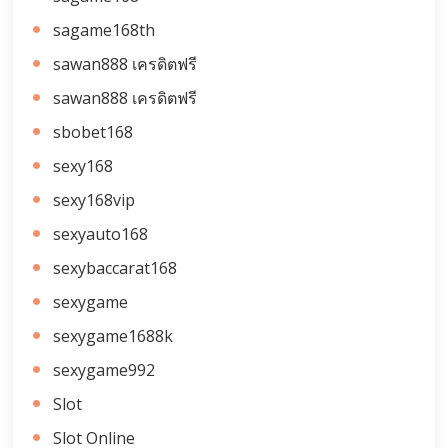
sagame168th
sawan888 เครดิตฟรี
sawan888 เครดิตฟรี
sbobet168
sexy168
sexy168vip
sexyauto168
sexybaccarat168
sexygame
sexygame1688k
sexygame992
Slot
Slot Online