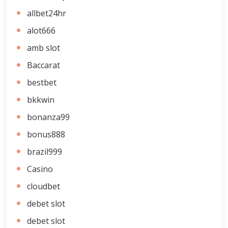
allbet24hr
alot666
amb slot
Baccarat
bestbet
bkkwin
bonanza99
bonus888
brazil999
Casino
cloudbet
debet slot
debet slot