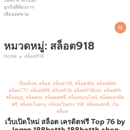
Sales สำหรับนัก
ธุรกิจที่ต้องการ
เพิ่มยอดขาย
หมวดหมู่:
สล็อต918
Home
สล็อต918
ปั่นสล็อต
,
สล็อต
,
สล็อต168
,
สล็อต456
,
สล็อต666
,
สล็อต777
,
สล็อต888
,
สล็อต918
,
สล็อต918kiss
,
สล็อต99
,
สล็อตpg
,
สล็อตxo
,
สล็อตพุซซี่
,
สล็อตออนไลน์
,
สล็อตเครดิต
ฟรี
,
สล็อตเว็บตรง
,
สล็อตเว็บตรง 168
,
สล็อตแตกดี
,
เว็บ
สล็อต
เว็บเปิดใหม่ สล็อต เครดิตฟรี Top 76 by
Joann 188betth 188betth.shop