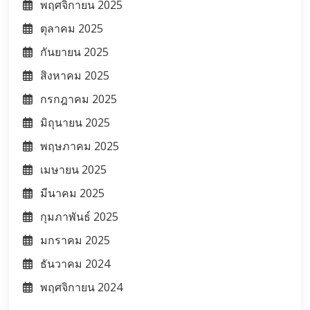
พฤศจิกายน 2025
ตุลาคม 2025
กันยายน 2025
สิงหาคม 2025
กรกฎาคม 2025
มิถุนายน 2025
พฤษภาคม 2025
เมษายน 2025
มีนาคม 2025
กุมภาพันธ์ 2025
มกราคม 2025
ธันวาคม 2024
พฤศจิกายน 2024