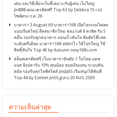
เด่น และวิธีเลือกเว็บที่เหมาะกับผู้เล่น เว็บใหญ่
jin888.asia เครดิตฟรี Top 63 by Debbra 15 เวป
ไซต์ตรง ก.ค. 26
บาคาร่า 3 August 69 บาคาร่า168 เปิดโลกเกมไพ่สด
แบบเรียลไทม์ ดีลสมาชิกใหม่ ชนะ/แพ้ 8 ตาติด รับ 5
หมื่น รองรับทุกธนาคาร ถอนเร็วทันใจ สัมผัสโต๊ะสด
ระดับพรีเมียม บาคาร่า168 สมัครไว ได้โปรใหญ่ ใช้
สิทธิ์ทันใจ Top 40 by Autumn sexy168c.com
สล็อตเครดิตฟรี เว็บบาคาร่าอันดับ 1 ในไทย แคช
แบค ยิงปลารับ 10% ทุนน้อย สอยเงินแสน ระบบทัน
สมัย รองรับทุกไลฟ์สไตล์ jinda55 เริ่มสนุกได้ทันที
Top 44 by Ezekiel jin55.guru 20 AUG 2569
ความเห็นล่าสุด