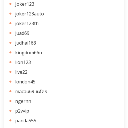
Joker123
joker123auto
joker123th
juad69
judhai168
kingdom66n
lion123
live22
london45
macau69 สมัคร
ngernn
p2vvip
panda555