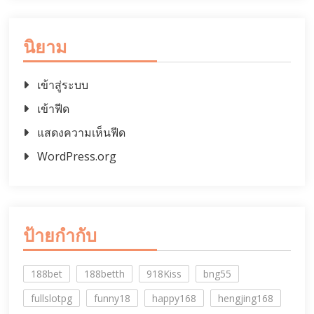
นิยาม
เข้าสู่ระบบ
เข้าฟีด
แสดงความเห็นฟีด
WordPress.org
ป้ายกำกับ
188bet
188betth
918Kiss
bng55
fullslotpg
funny18
happy168
hengjing168