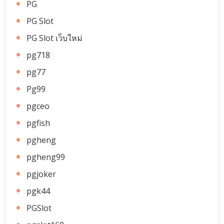
PG
PG Slot
PG Slot เว็บใหม่
pg718
pg77
Pg99
pgceo
pgfish
pgheng
pgheng99
pgjoker
pgk44
PGSlot