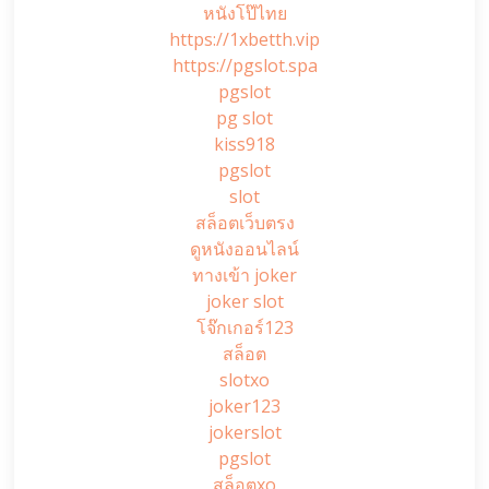
หนังโป๊ไทย
https://1xbetth.vip
https://pgslot.spa
pgslot
pg slot
kiss918
pgslot
slot
สล็อตเว็บตรง
ดูหนังออนไลน์
ทางเข้า joker
joker slot
โจ๊กเกอร์123
สล็อต
slotxo
joker123
jokerslot
pgslot
สล็อตxo