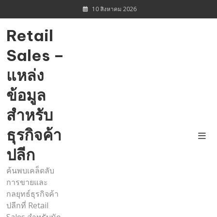
Skip
10 สิงหาคม 2026
to
content
Retail
Sales –
แหล่ง
ข้อมูล
สำหรับ
ธุรกิจค้า
ปลีก
ค้นพบเคล็ดลับ
การขายและ
กลยุทธ์ธุรกิจค้า
ปลีกที่ Retail