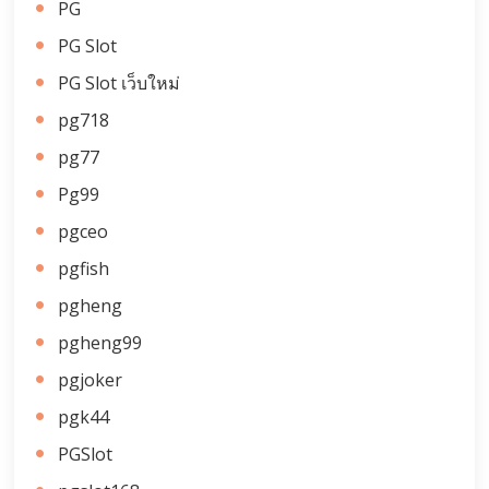
PG
PG Slot
PG Slot เว็บใหม่
pg718
pg77
Pg99
pgceo
pgfish
pgheng
pgheng99
pgjoker
pgk44
PGSlot