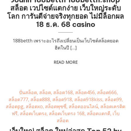
สล็อต เวปไซต์แตกง่าย เว็บใหญ่ระดับ
โลก การันตีจ่ายจริงทุกยอด ไม่มีล็อกผล
18 ธ.ค. 68 casino
188betth เพราะอะไรถึงเปลี่ยนเป็นเว็บไซต์สล็อตยอด
ฮิตในปี […]
READ MORE
ปั่นสล็อต
,
สล็อต
,
สล็อต168
,
สล็อต456
,
สล็อต666
,
สล็อต777
,
สล็อต888
,
สล็อต918
,
สล็อต918kiss
,
สล็อต99
,
สล็อตpg
,
สล็อตxo
,
สล็อตพุซซี่
,
สล็อตออนไลน์
,
สล็อตเครดิต
ฟรี
,
สล็อตเว็บตรง
,
สล็อตเว็บตรง 168
,
สล็อตแตกดี
,
เว็บ
สล็อต