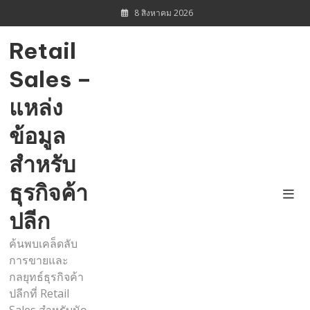
Skip
8 สิงหาคม 2026
to
content
Retail
Sales –
แหล่ง
ข้อมูล
สำหรับ
ธุรกิจค้า
ปลีก
ค้นพบเคล็ดลับ
การขายและ
กลยุทธ์ธุรกิจค้า
ปลีกที่ Retail