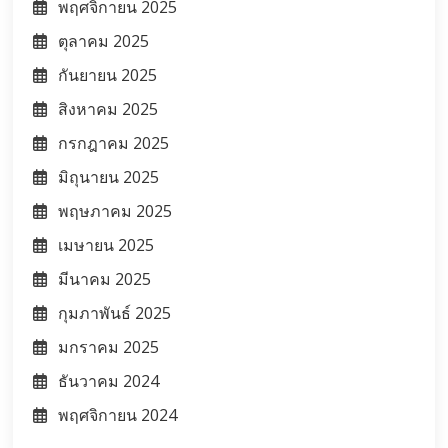
พฤศจิกายน 2025
ตุลาคม 2025
กันยายน 2025
สิงหาคม 2025
กรกฎาคม 2025
มิถุนายน 2025
พฤษภาคม 2025
เมษายน 2025
มีนาคม 2025
กุมภาพันธ์ 2025
มกราคม 2025
ธันวาคม 2024
พฤศจิกายน 2024