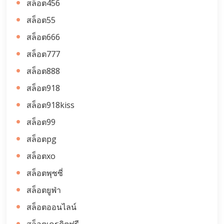
สล็อต456
สล็อต55
สล็อต666
สล็อต777
สล็อต888
สล็อต918
สล็อต918kiss
สล็อต99
สล็อตpg
สล็อตxo
สล็อตพุซซี่
สล็อตยูฟ่า
สล็อตออนไลน์
สล็อตเครดิตฟรี