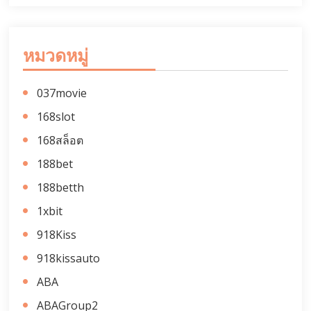
หมวดหมู่
037movie
168slot
168สล็อต
188bet
188betth
1xbit
918Kiss
918kissauto
ABA
ABAGroup2