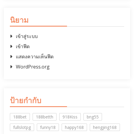
นิยาม
เข้าสู่ระบบ
เข้าฟีด
แสดงความเห็นฟีด
WordPress.org
ป้ายกำกับ
188bet
188betth
918Kiss
bng55
fullslotpg
funny18
happy168
hengjing168