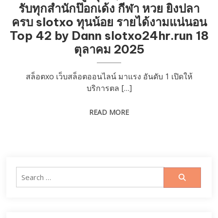
รับทุกสำนักป๊อกเด้ง กีฬา หวย ยิงปลา
ครบ slotxo ทุนน้อย รายได้งามแน่นอน
Top 42 by Dann slotxo24hr.run 18
ตุลาคม 2025
สล็อตxo เว็บสล็อตออนไลน์ มาแรง อันดับ 1 เปิดให้
บริการตล […]
READ MORE
Search
for: