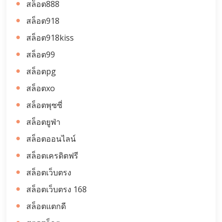
สล็อต888
สล็อต918
สล็อต918kiss
สล็อต99
สล็อตpg
สล็อตxo
สล็อตพุซซี่
สล็อตยูฟ่า
สล็อตออนไลน์
สล็อตเครดิตฟรี
สล็อตเว็บตรง
สล็อตเว็บตรง 168
สล็อตแตกดี