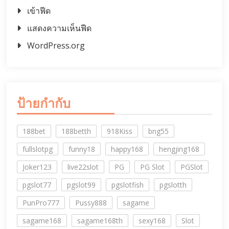
เข้าฟีด
แสดงความเห็นฟีด
WordPress.org
ป้ายกำกับ
188bet
188betth
918Kiss
bng55
fullslotpg
funny18
happy168
hengjing168
Joker123
live22slot
PG
PG Slot
PGSlot
pgslot77
pgslot99
pgslotfish
pgslotth
PunPro777
Pussy888
sagame
sagame168
sagame168th
sexy168
Slot