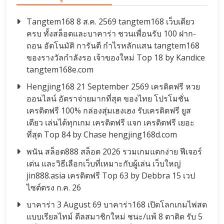
Tangtem168 8 ส.ค. 2569 tangtem168 เว็บเดียว
ครบ ทั้งสล็อตและบาคาร่า ชวนเพื่อนรับ 100 ฝาก-
ถอน อัตโนมัติ การันตี กำไรหลักแสน tangtem168
ของรางวัลกำลังรอ เจ้าของใหม่ Top 18 by Kandice
tangtem168e.com
Hengjing168 21 September 2569 เครดิตฟรี หวย
ออนไลน์ อัตราจ่ายมากที่สุด ของไทย โปรโมชั่น
เครดิตฟรี 100% กล่องสุ่มเฮงเฮง รับเครดิตฟรี ยูส
เดียว เล่นได้ทุกเกม เครดิตฟรี แจก เครดิตฟรี เยอะ
ที่สุด Top 84 by Chase hengjing168d.com
พนัน สล็อต888 สล็อต 2026 รวมเกมแตกง่าย ฟีเจอร์
เด่น และวิธีเลือกเว็บที่เหมาะกับผู้เล่น เว็บใหญ่
jin888.asia เครดิตฟรี Top 63 by Debbra 15 เวป
ไซต์ตรง ก.ค. 26
บาคาร่า 3 August 69 บาคาร่า168 เปิดโลกเกมไพ่สด
แบบเรียลไทม์ ดีลสมาชิกใหม่ ชนะ/แพ้ 8 ตาติด รับ 5