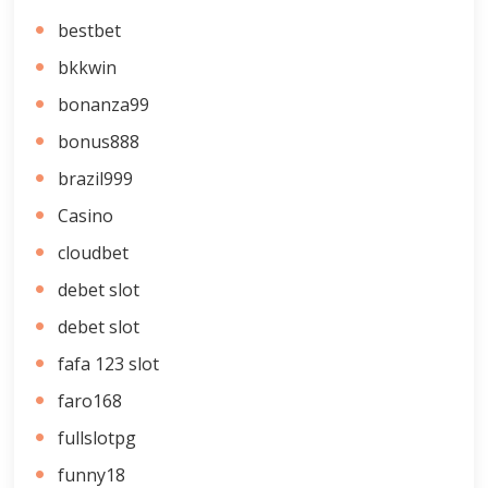
bestbet
bkkwin
bonanza99
bonus888
brazil999
Casino
cloudbet
debet slot
debet slot
fafa 123 slot
faro168
fullslotpg
funny18