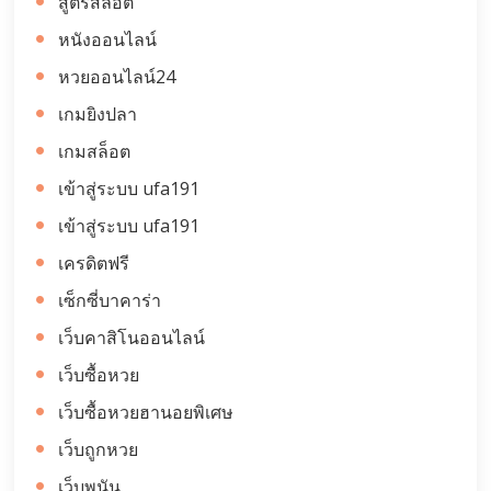
สูตรสล็อต
หนังออนไลน์
หวยออนไลน์24
เกมยิงปลา
เกมสล็อต
เข้าสู่ระบบ ufa191
เข้าสู่ระบบ ufa191
เครดิตฟรี
เซ็กซี่บาคาร่า
เว็บคาสิโนออนไลน์
เว็บซื้อหวย
เว็บซื้อหวยฮานอยพิเศษ
เว็บถูกหวย
เว็บพนัน