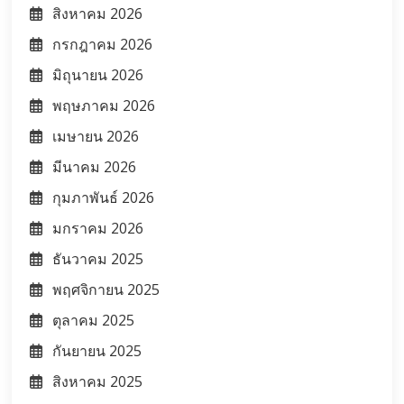
สิงหาคม 2026
กรกฎาคม 2026
มิถุนายน 2026
พฤษภาคม 2026
เมษายน 2026
มีนาคม 2026
กุมภาพันธ์ 2026
มกราคม 2026
ธันวาคม 2025
พฤศจิกายน 2025
ตุลาคม 2025
กันยายน 2025
สิงหาคม 2025