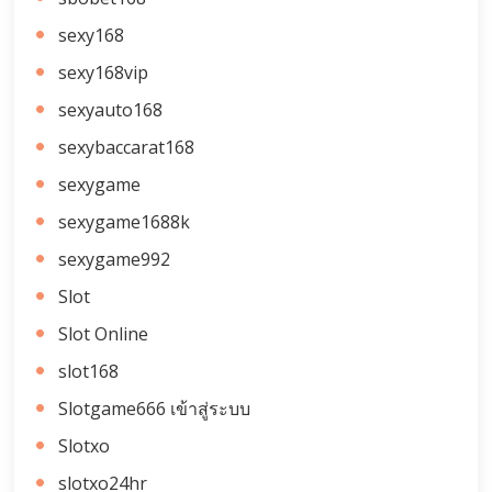
sexy168
sexy168vip
sexyauto168
sexybaccarat168
sexygame
sexygame1688k
sexygame992
Slot
Slot Online
slot168
Slotgame666 เข้าสู่ระบบ
Slotxo
slotxo24hr