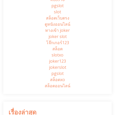
pgslot
slot
สล็อตเว็บตรง
ดูหนังออนไลน์
ทางเข้า joker
joker slot
โจ๊กเกอร์123
สล็อต
slotxo
joker123
jokerslot
pgslot
สล็อตxo
สล็อตออนไลน์
เรื่องล่าสุด