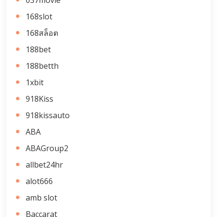
168slot
168สล็อต
188bet
188betth
1xbit
918Kiss
918kissauto
ABA
ABAGroup2
allbet24hr
alot666
amb slot
Baccarat