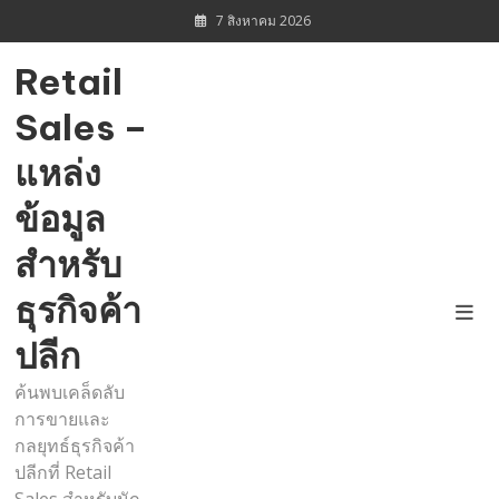
Skip
7 สิงหาคม 2026
to
content
Retail
Sales –
แหล่ง
ข้อมูล
สำหรับ
ธุรกิจค้า
ปลีก
ค้นพบเคล็ดลับ
การขายและ
กลยุทธ์ธุรกิจค้า
ปลีกที่ Retail