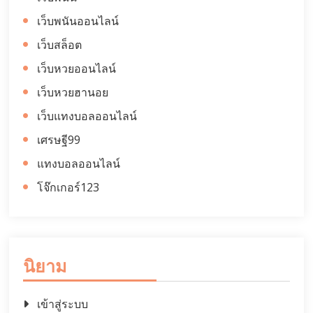
เว็บพนันออนไลน์
เว็บสล็อต
เว็บหวยออนไลน์
เว็บหวยฮานอย
เว็บแทงบอลออนไลน์
เศรษฐี99
แทงบอลออนไลน์
โจ๊กเกอร์123
นิยาม
เข้าสู่ระบบ