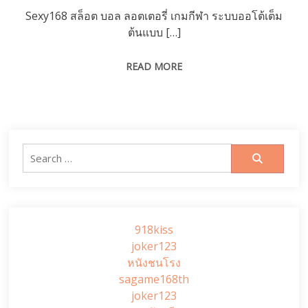
Sexy168 สล็อต บอล ลอตเตอรี่ เกมกีฬา ระบบออโต้เต็ม
ต้นแบบ […]
READ MORE
Search
for:
918kiss
joker123
หนังชนโรง
sagame168th
joker123