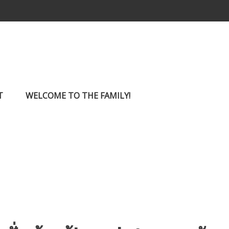
T
WELCOME TO THE FAMILY!