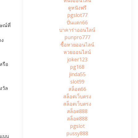
หนังออนไลน์
ดูหนังฟรี
pgslot77
ปั่นแตก66
ณ์ที่
บาคาร่าออนไลน์
punpro777
าง
ซื้อหวยออนไลน์
หวยออนไลน์
joker123
หรือ
pg168
jinda55
slot99
งวัล
สล็อต66
สล็อตเว็บตรง
สล็อตเว็บตรง
สล็อต888
ำ
สล็อต888
pgslot
pussy888
d แบบ