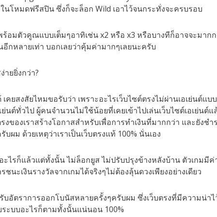
 ในโหมดฟรีสปิน ซึ่งก็จะล็อก Wild เอาไว้จนกระทั่งจะครบรอบ
าพร้อมตัวคูณแบบเต็มๆอาทิเช่น x2 หรือ x3 หรือบางทีก็อาจจะมากกว
มขึ้นอีกหลายเท่า บอกเลยว่าคุ้มค่ามากๆเลยนะครับ
่ายยิ่งกว่า?
ด้ เคยสงสัยไหมขอรับว่า เพราะอะไรเว็บไซต์ตรงไม่ผ่านเอเย่นต์แบ
เย่นต์ทั่วไป ผู้คนจำนวนไม่ใช้น้อยที่เคยเข้าไปเล่นเว็บไซต์เอเย่นต์แ
บตรงของเราสร้างโอกาสสำหรับเพื่อการทำเงินที่มากกว่า และยังชำร
ครับผม ด้วยเหตุว่าเราเป็นเว็บตรงแท้ 100% นั่นเอง
ไรก็แล้วแต่ทั้งนั้น ไม่ล็อกยูส ไม่ปรับปรุงข้างหลังบ้าน ตัวเกมมีค่
ชนะเงินรางวัลจากเกมได้จริงๆไม่ต้องลุ้นดวงเพียงอย่างเดียว
ปรับอัตราการออกโบนัสหลายครั้งๆครับผม ซึ่งเว็บตรงที่มีความน่าไ
ระบบอะไรก็ตามทั้งนั้นแน่นอน 100%