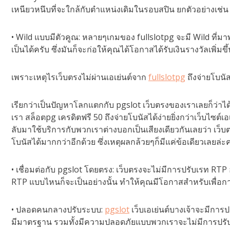
เหนียวหนึบที่จะใกล้กับตำแหน่งเดิมในรอบสปิน ยกตัวอย่างเช่น
• Wild แบบมีตัวคูณ: หลายๆเกมของ fullslotpg จะมี Wild ที่ม
เป็นได้ครับ ซึ่งมันก็จะก่อให้คุณได้โอกาสได้รับเงินรางวัลเพิ่
เพราะเหตุไรเว็บตรงไม่ผ่านเอเย่นต์จาก
fullslotpg
ถึงจ่ายโบนัสง
เรียกว่าเป็นปัญหาโลกแตกกับ pgslot เว็บตรงของเราเลยก็ว่าไ
เรา สล็อตpg เครดิตฟรี 50 ถึงจ่ายโบนัสได้ง่ายยิ่งกว่าเว็บไซต์เอ
ลับมาใช้บริการกับพวกเราต่างบอกเป็นเสียงเดียวกันเลยว่า เว็
โบนัสได้มากกว่าอีกด้วย ซึ่งเหตุผลกล้วยๆก็มีแค่ข้อเดียวเลยล่ะ
• เชื่อมต่อกับ pgslot โดยตรง: เว็บตรงจะไม่มีการปรับเรท RTP อะ
RTP แบบไหนก็จะเป็นอย่างนั้น ทำให้คุณมีโอกาสสำหรับเพื่อการ
• ปลอดคนกลางปรับระบบ:
pgslot
เว็บเอเย่นต์บางเจ้าจะมีการ
มีมาตรฐาน รวมทั้งมีความปลอดภัยแบบพวกเราจะไม่มีการปรับ