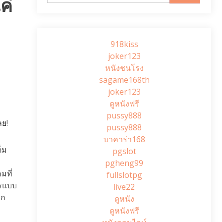
ค่
918kiss
joker123
หนังชนโรง
sagame168th
joker123
ดูหนังฟรี
pussy888
ลย!
pussy888
บาคาร่า168
็ม
pgslot
pgheng99
มที่
fullslotpg
ไรแบบ
live22
ีก
ดูหนัง
ดูหนังฟรี