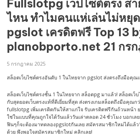
Fullslotpg เวปไซต์ตรง สายป
ไหน ทำไมคนแห่เล่นไม่หยุด 
pgslot เครดิตฟรี Top 13 
planobporto.net 21 กรก
5 กรกฎาคม 2025
สล็อตเว็บไซต์ตรงอันดับ 1 ในไทยจาก pgslot ส่งตรงถึงมือคุณแล
สล็อตเว็บไซต์ตรงชั้น 1 ในไทยจาก สล็อตpg มาแล้ว! สล็อตเว็บไ
กับสุดยอดเว็บตรงแท้ที่ดีเยี่ยมที่สุด ส่งตรงเกมสล็อตถึงมือคุ
fullslotpg เพิ่มเครดิตกันให้สาแก่ใจ รับเครดิตฟรีกันถ้วนหน้า
ใช่ในแบบที่คุณถูกใจได้วันแล้ววันเล่าตลอด 24 ชั่วโมง บอก
ฟินๆก็จะต้องมาทดลองpgslotกันเลย สมัครสมาชิกใหม่ได้แล้ววัน
ด้วย พึงพอใจสมัครสมาชิกใหม่ คลิกเลย!