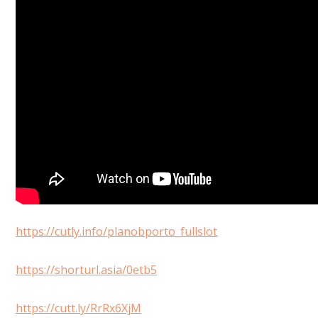
https://cutly.info/planobporto_fullslot
https://shorturl.asia/0etb5
https://cutt.ly/RrRx6XjM