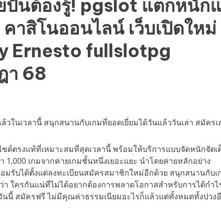
ั่นต้องรู้! pgslot แตกหนักแ
คาสิโนออนไลน์ เว็บเปิดใหม่
by Ernesto fullslotpg
ฎา 68
้วในเวลานี้ สนุกสนานกับเกมที่ยอดเยี่ยมได้วันแล้ววันเล่า สมัครเ
ซต์ตรงแท้ที่เหมาะสมที่สุดเวลานี้ พร้อมให้บริการแบบจัดหนักจัดเต
ณกว่า 1,000 เกมจากค่ายเกมชั้นหนึ่งเยอะแยะ นำโดยค่ายหลักอย่าง
 ยอมรับได้ตั้งแต่ลงทะเบียนสมัครสมาชิกใหม่อีกด้วย สนุกสนานกับเก
เลยว่า ใครกันแน่ที่ไม่ได้อยากต้องการพลาดโอกาสสำหรับการได้กำ
นี้ สมัครฟรี ไม่มีคุณค่าธรรมเนียมอะไรก็แล้วแต่ทั้งหมดทั้งปวงอ