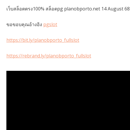
เว็บสล็อตตรง100% สล็อตpg planobporto.net 14 August 68 
ขอขอบคุณอ้างอิง
pgslot
https://bit.ly/planobporto_fullslot
https://rebrand.ly/planobporto_fullslot