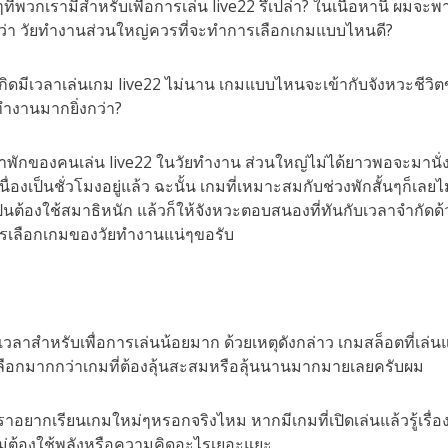
นๆที่พวกเรามีสำหรับเพื่อการเล่น live22 รึเปล่า? ในเนื้อหานี้ ผมจะพ
ว่า วัยทำงานส่วนใหญ่ควรที่จะทำการเลือกเกมแบบไหนดี?
เกิดมีเวลาเล่นเกม live22 ไม่นาน เกมแบบไหนจะเข้ากับจังหวะชีวิ
ทำงานมากยิ่งกว่า?
าพักของคนเล่น live22 ในวัยทำงาน ส่วนใหญ่ไม่ได้ยาวพอจะมานั่ง
เนื่องเป็นชั่วโมงอยู่แล้ว ฉะนั้น เกมที่เหมาะสมกับช่วงพักสั้นๆก็เลยไม
่จำเป็นต้องใช้สมาธิหนัก แล้วก็ให้จังหวะตอบสนองที่ทันกับเวลาจำกัดด
การเลือกเกมของวัยทำงานแน่ๆขอรับ
ีเวลาสำหรับเพื่อการเล่นน้อยมาก ด้วยเหตุดังกล่าว เกมสล็อตที่เล่น
ือกมากกว่าเกมที่ต้องลุ้นสะสมหรือลุ้นนานมากมายเลยครับผม
วกเราอยากเรียนเกมใหม่ๆหรอกจริงไหม หากมีเกมที่เปิดเล่นแล้วรู้เรื่อง
ไม่ต้องใช้พลังหรือความคิดอะไรเยอะแยะ