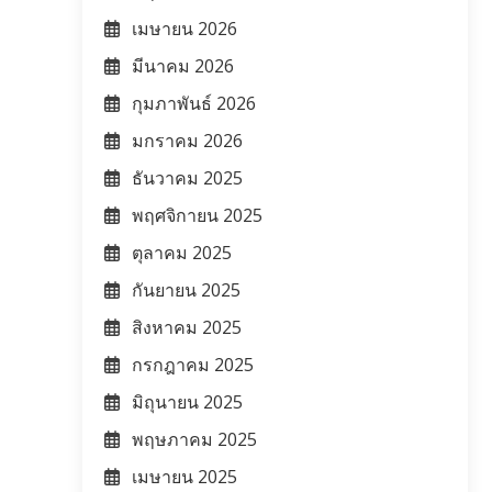
เมษายน 2026
มีนาคม 2026
กุมภาพันธ์ 2026
มกราคม 2026
ธันวาคม 2025
พฤศจิกายน 2025
ตุลาคม 2025
กันยายน 2025
สิงหาคม 2025
กรกฎาคม 2025
มิถุนายน 2025
พฤษภาคม 2025
เมษายน 2025