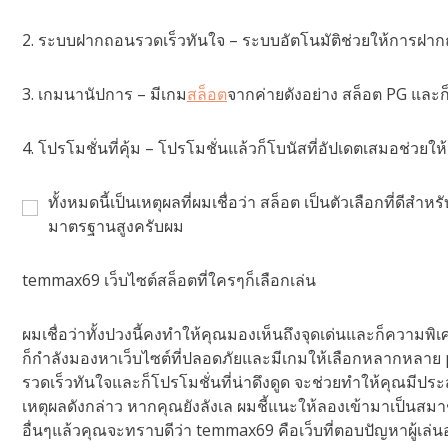
2. ระบบฝากถอนรวดเร็วทันใจ – ระบบอัตโนมัติช่วยให้การฝาก
3. เกมนานัปการ – มีเกม
สล็อต
จากค่ายดังอย่าง สล็อต PG และก
4. โปรโมชั่นที่คุ้ม – โปรโมชั่นแล้วก็โบนัสที่อัปเดตเสมอช่วยให
ทั้งหมดนี้เป็นเหตุผลที่ผมเชื่อว่า สล็อต เป็นตัวเลือกที่ด
มาตรฐานสูงครับผม
temmax69 เว็บไซต์สล็อตที่ใครๆก็เลือกเล่น
ผมเชื่อว่าทั้งปวงนี้คงทำให้คุณมองเห็นถึงจุดเด่นและก็ความ
ก็กำลังมองหาเว็บไซต์ที่ปลอดภัยและมีเกมให้เลือกหลากหลาย 
รวดเร็วทันใจและก็โปรโมชั่นที่น่าดึงดูด จะช่วยทำให้คุณมีประ
เหตุผลดังกล่าว หากคุณยังลังเล ผมชี้แนะให้ลองเข้ามาเป็นสมา
อื่นๆแล้วคุณจะทราบดีว่า temmax69 คือเว็บที่ตอบปัญหาผู้เล่น