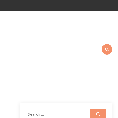
Search
for: