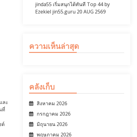
jinda55 เริ่มสนุกได้ทันที Top 44 by
Ezekiel jin55.guru 20 AUG 2569
ความเห็นล่าสุด
คลังเก็บ
ตและ
สิงหาคม 2026
ที่
กรกฎาคม 2026
มิถุนายน 2026
ซต์
พฤษภาคม 2026