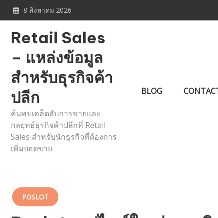
Skip
8 สิงหาคม 2026
to
content
Retail Sales
– แหล่งข้อมูล
สำหรับธุรกิจค้า
BLOG
CONTAC
ปลีก
ค้นพบเคล็ดลับการขายและ
กลยุทธ์ธุรกิจค้าปลีกที่ Retail
Sales สำหรับนักธุรกิจที่ต้องการ
เพิ่มยอดขาย
PGSLOT