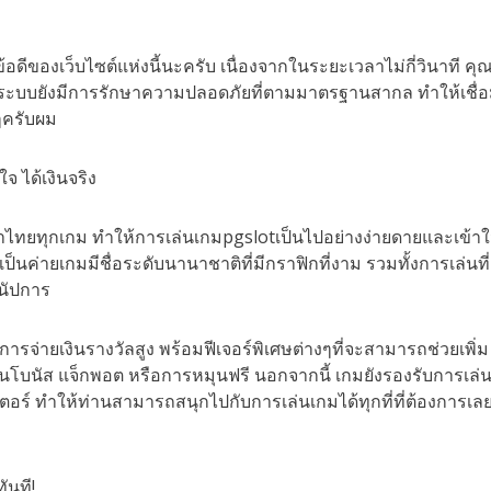
อดีของเว็บไซต์แห่งนี้นะครับ เนื่องจากในระยะเวลาไม่กี่วินาที คุ
ระบบยังมีการรักษาความปลอดภัยที่ตามมาตรฐานสากล ทำให้เชื่อม
ๆครับผม
 ได้เงินจริง
าษาไทยทุกเกม ทำให้การเล่นเกมpgslotเป็นไปอย่างง่ายดายและเข้าใ
่เป็นค่ายเกมมีชื่อระดับนานาชาติที่มีกราฟิกที่งาม รวมทั้งการเล่นที่ล
นัปการ
ารจ่ายเงินรางวัลสูง พร้อมฟีเจอร์พิเศษต่างๆที่จะสามารถช่วยเพิ่ม
ะเป็นโบนัส แจ็กพอต หรือการหมุนฟรี นอกจากนี้ เกมยังรองรับการเล
วเตอร์ ทำให้ท่านสามารถสนุกไปกับการเล่นเกมได้ทุกที่ที่ต้องการเล
ันที!