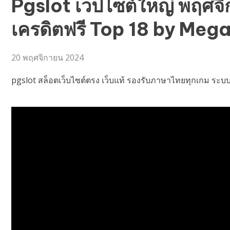
Pgslot เวปไซต์ใหญ่ พฤศจิ
เครดิตฟรี Top 18 by Me
20 พฤศจิกายน 2024
pgslot สล็อตเว็บไซต์ตรง เว็บแท้ รองรับภาษาไทยทุกเกม ระบ