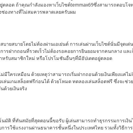
บอยู่ตลอด ถ้าคุณกำลังมองหาเว็บไซต์temmax69ซึ่งสามารถตอบโจท
นึ่งช่องทางที่ไม่สมควรพลาดเลยครับผม
ามสบายสบายโดยไม่ต้องผ่านเอเย่นต์ การเล่นผ่านเว็บไซต์นั่นมีจุดเด่นท
สุด การฝากถอนที่รวดเร็วไม่ต้องรอคอยการยินยอมจากคนกลาง และก
ำหรับสมาชิกใหม่ หรือโปรโมชันอื่นๆที่มีอัปเดตอยู่ตลอด
ไม่มีใครเหมือน ด้วยเหตุว่าสามารถเริ่มฝากถอนด้วยเงินเพียงแค่ไม่ก
เล่นเกมสล็อตฟรีก่อนได้ ด้วยโหมด ทดลองเล่นสล็อตฟรี ซึ่งจะช่วย
นด้วยเงินจริง
ติ ที่ทันสมัยที่สุดตอนนี้ขอรับ ผู้เล่นสามารถทำธุรกรรมการเงินไ
องรับการใช้แรงงานผ่านธนาคารชั้นหนึ่งในประเทศไทย รวมทั้งวิธีกา