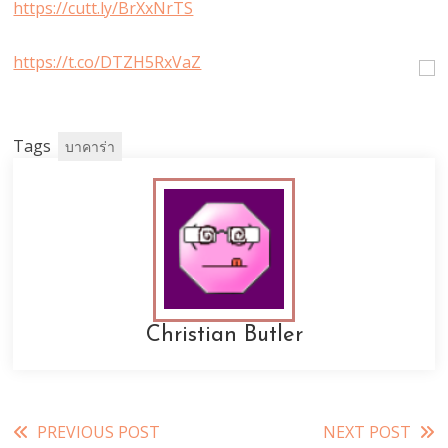
https://cutt.ly/BrXxNrTS
https://t.co/DTZH5RxVaZ
Tags
บาคาร่า
Christian Butler
Read
PREVIOUS POST
NEXT POST