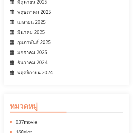
มิถุนายน 2025
พฤษภาคม 2025
เมษายน 2025
มีนาคม 2025
กุมภาพันธ์ 2025
มกราคม 2025
ธันวาคม 2024
พฤศจิกายน 2024
หมวดหมู่
037movie
168slot