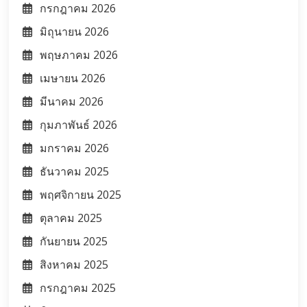
กรกฎาคม 2026
มิถุนายน 2026
พฤษภาคม 2026
เมษายน 2026
มีนาคม 2026
กุมภาพันธ์ 2026
มกราคม 2026
ธันวาคม 2025
พฤศจิกายน 2025
ตุลาคม 2025
กันยายน 2025
สิงหาคม 2025
กรกฎาคม 2025