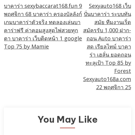
บาคาร่า sexybaccarat168.fun 9
Sexyauto168 เว็บ
more
พฤศจิกา 68 บาคาร่า ครองบัลลังก์
ปั่นบาคาร่า ระบบทัน
articles
เกมบาคาร่าตัวจริง ทดลองเล่นบา
สมัย ทีมงานเริ่ด
คาร่าฟรี ค่าคอมสูงสุดไพ่สวยทุก
สมัครรับ 1,000 ฝาก-
ตา บาคาร่า เว็บติดหน้า 1 google
ถอน Auto บาคาร่า
Top 75 by Mamie
สด เรียลไทม์ บาคา
ร่า เฮลั่น ยอดถอน
ทะลุเป้า Top 85 by
Forest
Sexyauto168a.com
22 พฤศจิกา 25
You May Like