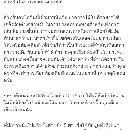
สำหรับในการเล่นเสียมากขึ้น!
สำหรับคนใดกันที่เข้ามาพนันกับ บาคาร่า168 แล้วอยากใช้
เคล็ดลับต่างๆสำหรับในการช่วยลดช่องทางสำหรับเพื่อการ
เล่นเสียมากขึ้นนั้น เราขอเสนอแนะเทคนิคการเลือกโต๊ะเดิม
พันบาคาร่าบน บาคาร่า เว็บไซต์ตรงไปเลยครับผม การเลือก
โต๊ะหรือห้องเดิมพันที่ดี นับได้ว่าเป็นก้าวแรกที่สำคัญเทียบเท่า
การวางเดิมพันเลยก็ว่าได้ ถ้าหากคุณเลือกห้องที่ไม่เหมาะสม
กับคุณ บางครั้งอาจจะพบกับเค้าไพ่บาคาร่า ที่อ่านได้ยากหรือ
จังหวะเสียยาวๆได้ง่ายด้วย ด้วยเหตุดังกล่าว มาดูกันเลยว่า คุณ
ควรที่จะทำการเลือกห้องเดิมพันแบบไหนมากที่สุด มาดูกันเลย
ครับ
• ห้องที่เล่นsexy168vip ไปแล้ว 10-15 ตา: โต๊ะที่พึ่งเปิดใหม่จะ
ไม่มีสถิติอะไรก็แล้วแต่ให้พวกเราวิเคราะห์ ฉะนั้น คุณต้อง
เลือกห้องพนัน
ที่มีการพนันไปแล้วขั้นต่ำ 10-15 ตา เพื่อใช้ข้อมูลที่ได้รับมา