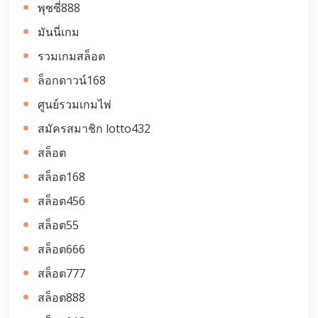
พุซซี่888
มันนี่เกม
รวมเกมสล็อต
ล็อกดาวน์168
ศูนย์รวมเกมไพ่
สมัครสมาชิก lotto432
สล็อต
สล็อต168
สล็อต456
สล็อต55
สล็อต666
สล็อต777
สล็อต888