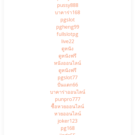
pussy888
บาคาร่า168
pgslot
pgheng99
fullslotpg
live22
ดูหนัง
ดูหนังฟรี
หนังออนไลน์
ดูหนังฟรี
pgslot77
ปั่นแตก66
บาคาร่าออนไลน์
punpro777
ซื้อหวยออนไลน์
หวยออนไลน์
joker123
pg168