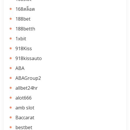
168สล็อต
188bet
188betth
1xbit
918Kiss
918kissauto
ABA
ABAGroup2
allbet24hr
alot666
amb slot
Baccarat
bestbet