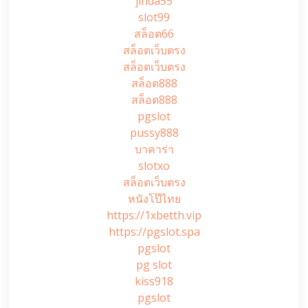
jinda55
slot99
สล็อต66
สล็อตเว็บตรง
สล็อตเว็บตรง
สล็อต888
สล็อต888
pgslot
pussy888
บาคาร่า
slotxo
สล็อตเว็บตรง
หนังโป๊ไทย
https://1xbetth.vip
https://pgslot.spa
pgslot
pg slot
kiss918
pgslot