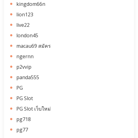
kingdom66n
lion123
live22
london45
macau69 สมัคร
ngernn
p2vvip
panda555
PG
PG Slot
PG Slot เว็บใหม่
pg718
pg77