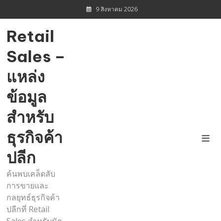
Skip
9 สิงหาคม 2026
to
content
Retail
Sales –
แหล่ง
ข้อมูล
สำหรับ
ธุรกิจค้า
ปลีก
ค้นพบเคล็ดลับ
การขายและ
กลยุทธ์ธุรกิจค้า
ปลีกที่ Retail