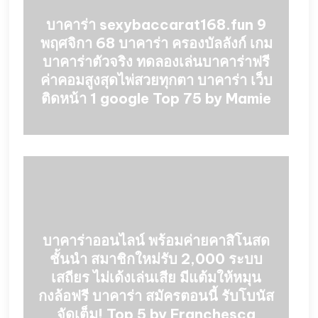
บาคาร่า sexybaccarat168.fun 9
พฤศจิกา 68 บาคาร่า ครองบัลลังก์ เกม
บาคาร่าตัวจริง ทดลองเล่นบาคาร่าฟรี
ค่าคอมสูงสุดไพ่สวยทุกตา บาคาร่า เว็บ
ติดหน้า 1 google Top 75 by Mamie
บาคาร่าออนไลน์ พร้อมค่ายคาสิโนสด
ชั้นนำ สมาชิกใหม่รับ 2,000 ระบบ
เสถียร ไม่เด้งเล่นเสีย มีแต้มให้หมุน
กงล้อฟรี บาคาร่า สมัครตอนนี้ รับโบนัส
จัดเต็ม! Top 5 by Franchesca