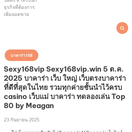
Sales สำหรับนัก
ธุรกิจที่ต้องการ
เพิ่มยอดขาย
บาคาร่า168
Sexy168vip Sexy168vip.win 5 ต.ค.
2025 บาคาร่า เว็บ ใหญ่ เว็บตรงบาคาร่า
ที่ดีที่สุดในไทย รวมทุกค่ายชั้นนำไว้ครบ
casino เว็บแม่ บาคาร่า ทดลองเล่น Top
80 by Meagan
23 กันยายน 2025