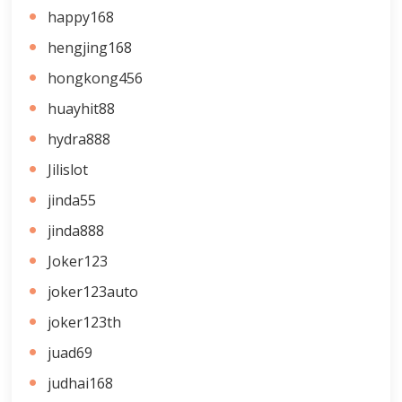
happy168
hengjing168
hongkong456
huayhit88
hydra888
Jilislot
jinda55
jinda888
Joker123
joker123auto
joker123th
juad69
judhai168