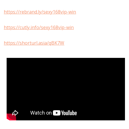
https://rebrand.ly/sexy168vip-win
https://cutly.info/sexy168vip-win
https://shorturl.asia/qBK7W