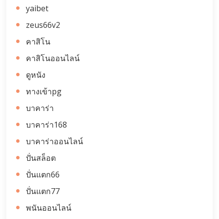
yaibet
zeus66v2
คาสิโน
คาสิโนออนไลน์
ดูหนัง
ทางเข้าpg
บาคาร่า
บาคาร่า168
บาคาร่าออนไลน์
ปั่นสล็อต
ปั่นแตก66
ปั่นแตก77
พนันออนไลน์