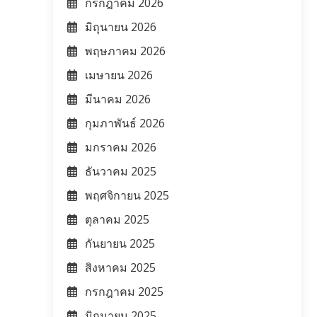
กรกฎาคม 2026
มิถุนายน 2026
พฤษภาคม 2026
เมษายน 2026
มีนาคม 2026
กุมภาพันธ์ 2026
มกราคม 2026
ธันวาคม 2025
พฤศจิกายน 2025
ตุลาคม 2025
กันยายน 2025
สิงหาคม 2025
กรกฎาคม 2025
มิถุนายน 2025