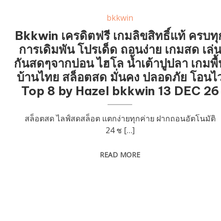
bkkwin
Bkkwin เครดิตฟรี เกมลิขสิทธิ์แท้ ครบทุ
การเดิมพัน โปรเด็ด ถอนง่าย เกมสด เล่
กันสดๆจากบ่อน ไฮโล น้ำเต้าปูปลา เกมพื้
บ้านไทย สล็อตสด มั่นคง ปลอดภัย โอนไ
Top 8 by Hazel bkkwin 13 DEC 26
สล็อตสด ไลฟ์สดสล็อต แตกง่ายทุกค่าย ฝากถอนอัตโนมัติ
24 ช […]
READ MORE