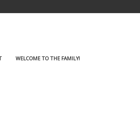
T
WELCOME TO THE FAMILY!