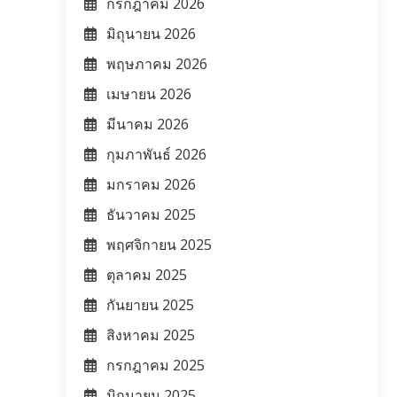
กรกฎาคม 2026
มิถุนายน 2026
พฤษภาคม 2026
เมษายน 2026
มีนาคม 2026
กุมภาพันธ์ 2026
มกราคม 2026
ธันวาคม 2025
พฤศจิกายน 2025
ตุลาคม 2025
กันยายน 2025
สิงหาคม 2025
กรกฎาคม 2025
มิถุนายน 2025