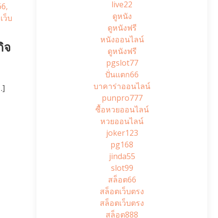
live22
66
,
ดูหนัง
,
เว็บ
ดูหนังฟรี
หนังออนไลน์
ิจ
ดูหนังฟรี
pgslot77
ปั่นแตก66
บาคาร่าออนไลน์
…]
punpro777
ซื้อหวยออนไลน์
หวยออนไลน์
joker123
pg168
jinda55
slot99
สล็อต66
สล็อตเว็บตรง
สล็อตเว็บตรง
สล็อต888