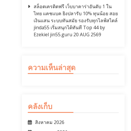
สล็อตเครดิตฟรี เว็บบาคาร่าอันดับ 1 ใน
ไทย แคชแบค ยิงปลารับ 10% ทุนน้อย สอย
เงินแสน ระบบทันสมัย รองรับทุกไลฟ์สไตล์
jinda55 เริ่มสนุกได้ทันที Top 44 by
Ezekiel jin55.guru 20 AUG 2569
ความเห็นล่าสุด
คลังเก็บ
สิงหาคม 2026