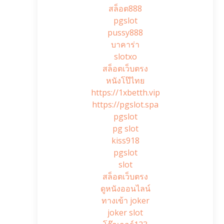
สล็อต888
pgslot
pussy888
บาคาร่า
slotxo
สล็อตเว็บตรง
หนังโป๊ไทย
https://1xbetth.vip
https://pgslot.spa
pgslot
pg slot
kiss918
pgslot
slot
สล็อตเว็บตรง
ดูหนังออนไลน์
ทางเข้า joker
joker slot