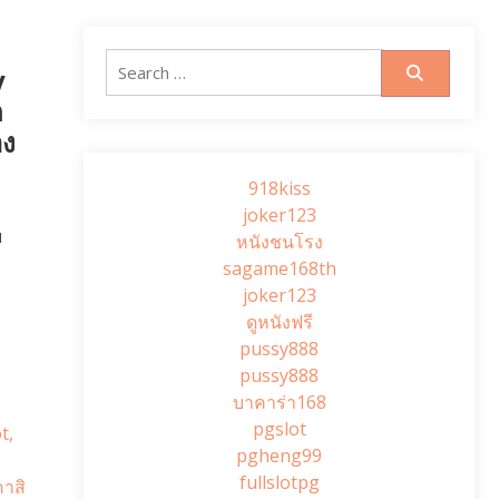
Search
y
for:
ต
อง
918kiss
joker123
ม
หนังชนโรง
sagame168th
joker123
ดูหนังฟรี
pussy888
pussy888
บาคาร่า168
pgslot
ot
,
pgheng99
fullslotpg
คาสิ