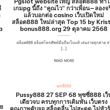
Pgslot websiteใหญ่ สล็อต888 ทำ
ี
เกมpg นี้ถึง “คูณไว” กว่าเพื่อน—ลองจร
ต
แล้วบอกต่อ casino เว็บเปิดใหม่
สล็อต888 ใหม่ล่าสุด Top 15 by Kris
a
bonus888.org 29 ตุลาคม 2568
สล็อต888 สล็อตโทรศัพท์มือถือเว็บแท้ เล่นง่ายทุกค่าย จ่
[…]
READ MORE
พุซซี่888
Pussy888 27 SEP 68 พุซซี่888 เว็
เดียวจบ ครบทุกการเดิมพัน เว็บตรง
าย
คุณภาพคับจอ สล็อตลื่น ไม่สะดุด ไม่หัวร