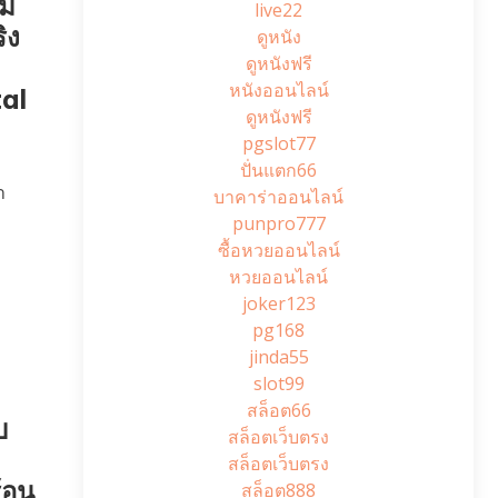
ไม
live22
ิง
ดูหนัง
ดูหนังฟรี
หนังออนไลน์
tal
ดูหนังฟรี
pgslot77
ปั่นแตก66
า
บาคาร่าออนไลน์
punpro777
ซื้อหวยออนไลน์
หวยออนไลน์
joker123
pg168
jinda55
slot99
สล็อต66
บ
สล็อตเว็บตรง
สล็อตเว็บตรง
้อน
สล็อต888