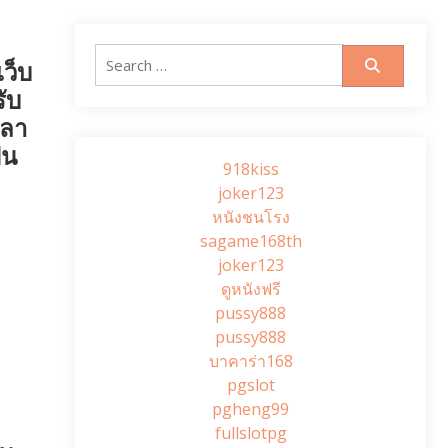
Search
ว็บ
for:
ับ
ปลา
ัน
918kiss
joker123
หนังชนโรง
sagame168th
joker123
ดูหนังฟรี
pussy888
pussy888
บาคาร่า168
pgslot
pgheng99
fullslotpg