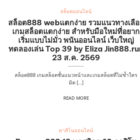
สล็อตออนไลน์
สล็อต888 webแตกง่าย รวมแนวทางเลือ
เกมสล็อตแตกง่าย สำหรับมือใหม่ที่อยาก
เริ่มแบบไม่มั่ว พนันออนไลน์ เว็บใหญ่
ทดลองเล่น Top 39 by Eliza Jin888.ru
23 ส.ค. 2569
สล็อต888 เกมสล็อตชั้นแนวหน้าและเกมสล็อตที่ไม่ซ้ำใคร
มิต […]
READ MORE
คาสิโนออนไลน์