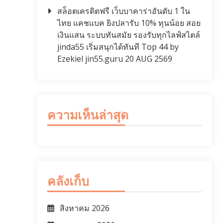
สล็อตเครดิตฟรี เว็บบาคาร่าอันดับ 1 ใน
ไทย แคชแบค ยิงปลารับ 10% ทุนน้อย สอย
เงินแสน ระบบทันสมัย รองรับทุกไลฟ์สไตล์
jinda55 เริ่มสนุกได้ทันที Top 44 by
Ezekiel jin55.guru 20 AUG 2569
ความเห็นล่าสุด
คลังเก็บ
สิงหาคม 2026