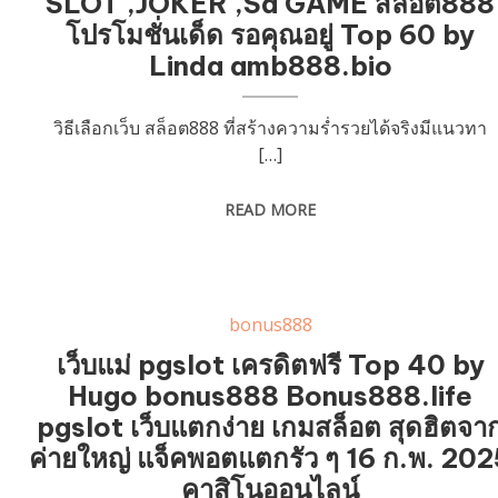
SLOT ,JOKER ,Sa GAME สล็อต888
โปรโมชั่นเด็ด รอคุณอยู่ Top 60 by
Linda amb888.bio
วิธีเลือกเว็บ สล็อต888 ที่สร้างความร่ำรวยได้จริงมีแนวทา
[…]
READ MORE
bonus888
เว็บแม่ pgslot เครดิตฟรี Top 40 by
Hugo bonus888 Bonus888.life
pgslot เว็บแตกง่าย เกมสล็อต สุดฮิตจา
ค่ายใหญ่ แจ็คพอตแตกรัว ๆ 16 ก.พ. 20
คาสิโนออนไลน์