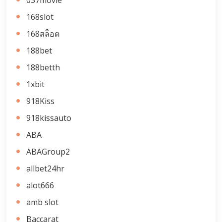
168slot
168สล็อต
188bet
188betth
1xbit
918Kiss
918kissauto
ABA
ABAGroup2
allbet24hr
alot666
amb slot
Baccarat