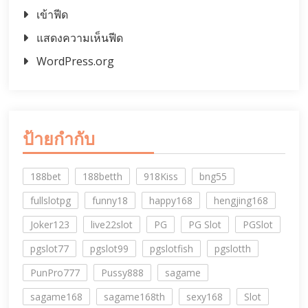
เข้าฟีด
แสดงความเห็นฟีด
WordPress.org
ป้ายกำกับ
188bet
188betth
918Kiss
bng55
fullslotpg
funny18
happy168
hengjing168
Joker123
live22slot
PG
PG Slot
PGSlot
pgslot77
pgslot99
pgslotfish
pgslotth
PunPro777
Pussy888
sagame
sagame168
sagame168th
sexy168
Slot