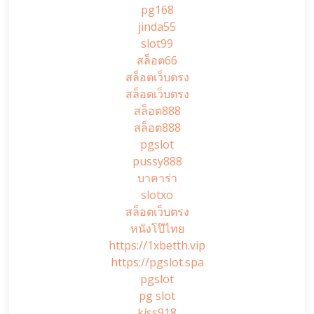
pg168
jinda55
slot99
สล็อต66
สล็อตเว็บตรง
สล็อตเว็บตรง
สล็อต888
สล็อต888
pgslot
pussy888
บาคาร่า
slotxo
สล็อตเว็บตรง
หนังโป๊ไทย
https://1xbetth.vip
https://pgslot.spa
pgslot
pg slot
kiss918