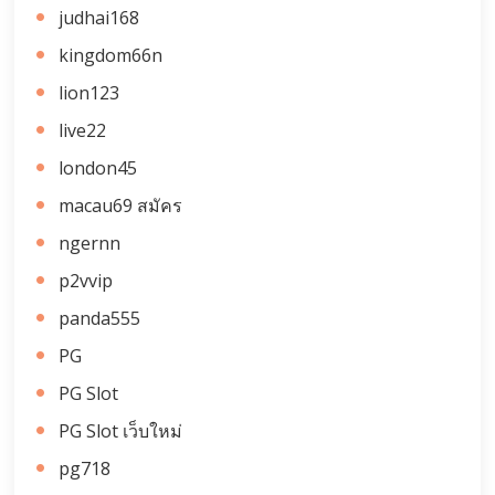
judhai168
kingdom66n
lion123
live22
london45
macau69 สมัคร
ngernn
p2vvip
panda555
PG
PG Slot
PG Slot เว็บใหม่
pg718