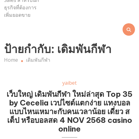
Sales สำหรับนัก
ธุรกิจที่ต้องการ
เพิ่มยอดขาย
ป้ายกำกับ:
เดิมพันกีฬา
Home
เดิมพันกีฬา
yaibet
เว็บใหญ่ เดิมพันกีฬา ใหม่ล่าสุด Top 35
by Cecelia เวปไซต์แตกง่าย แทงบอล
แบบไหนเหมาะกับคนเวลาน้อย เดี่ยว ส
เต็ป หรือบอลสด 4 NOV 2568 casino
online