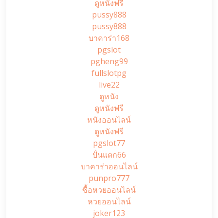
ดูหนังฟรี
pussy888
pussy888
บาคาร่า168
pgslot
pgheng99
fullslotpg
live22
ดูหนัง
ดูหนังฟรี
หนังออนไลน์
ดูหนังฟรี
pgslot77
ปั่นแตก66
บาคาร่าออนไลน์
punpro777
ซื้อหวยออนไลน์
หวยออนไลน์
joker123