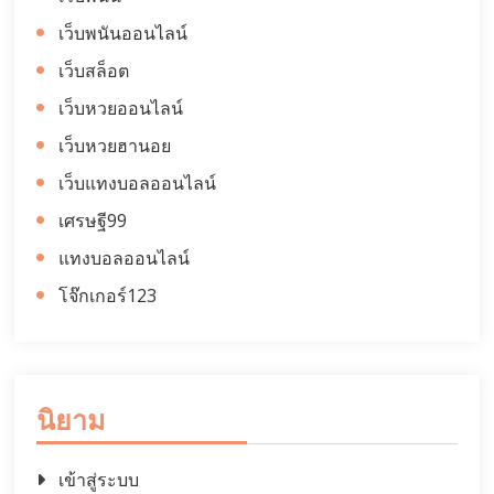
เว็บพนันออนไลน์
เว็บสล็อต
เว็บหวยออนไลน์
เว็บหวยฮานอย
เว็บแทงบอลออนไลน์
เศรษฐี99
แทงบอลออนไลน์
โจ๊กเกอร์123
นิยาม
เข้าสู่ระบบ