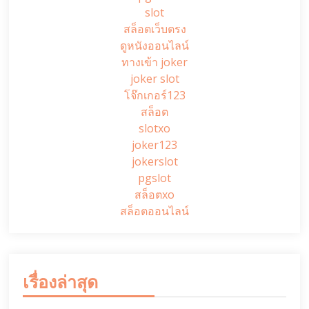
slot
สล็อตเว็บตรง
ดูหนังออนไลน์
ทางเข้า joker
joker slot
โจ๊กเกอร์123
สล็อต
slotxo
joker123
jokerslot
pgslot
สล็อตxo
สล็อตออนไลน์
เรื่องล่าสุด