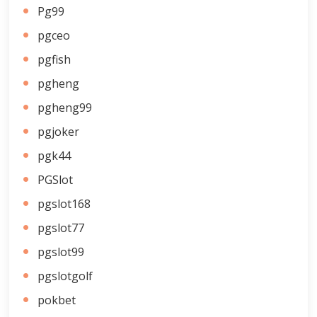
Pg99
pgceo
pgfish
pgheng
pgheng99
pgjoker
pgk44
PGSlot
pgslot168
pgslot77
pgslot99
pgslotgolf
pokbet