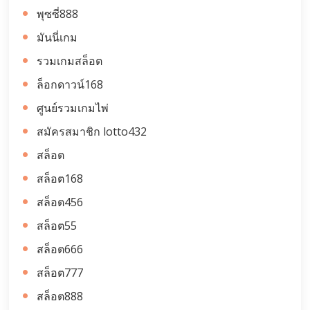
พุซซี่888
มันนี่เกม
รวมเกมสล็อต
ล็อกดาวน์168
ศูนย์รวมเกมไพ่
สมัครสมาชิก lotto432
สล็อต
สล็อต168
สล็อต456
สล็อต55
สล็อต666
สล็อต777
สล็อต888