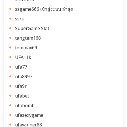
ssgame666 เข้าสู่ระบบ ล่าสุด
ssru
SuperGame Slot
tangtem168
temmax69
UFA11k
ufa77
ufa8997
ufa9r
ufabet
ufabomb
ufasexygame
ufawinner88