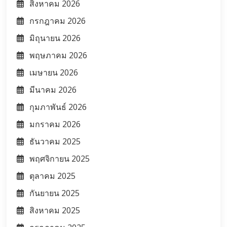
สิงหาคม 2026
กรกฎาคม 2026
มิถุนายน 2026
พฤษภาคม 2026
เมษายน 2026
มีนาคม 2026
กุมภาพันธ์ 2026
มกราคม 2026
ธันวาคม 2025
พฤศจิกายน 2025
ตุลาคม 2025
กันยายน 2025
สิงหาคม 2025