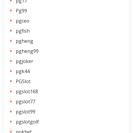
pg77
Pg99
pgceo
pgfish
pgheng
pgheng99
pgjoker
pgk44
PGSlot
pgslot168
pgslot77
pgslot99
pgslotgolf
pokbet