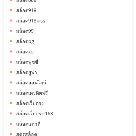
สล็อต918
สล็อต918kiss
สล็อต99
สล็อตpg
สล็อตxo
สล็อตพุซซี่
สล็อตยูฟ่า
สล็อตออนไลน์
สล็อตเครดิตฟรี
สล็อตเว็บตรง
สล็อตเว็บตรง 168
สล็อตแตกดี
สูตรสล็อต