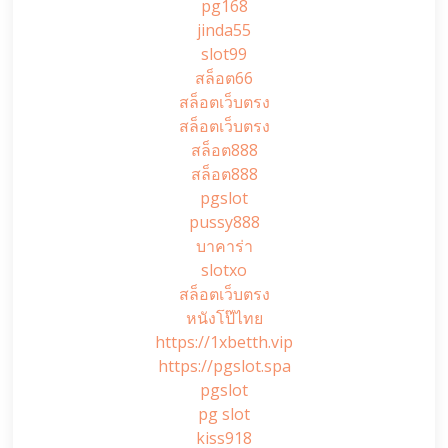
pg168
jinda55
slot99
สล็อต66
สล็อตเว็บตรง
สล็อตเว็บตรง
สล็อต888
สล็อต888
pgslot
pussy888
บาคาร่า
slotxo
สล็อตเว็บตรง
หนังโป๊ไทย
https://1xbetth.vip
https://pgslot.spa
pgslot
pg slot
kiss918