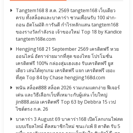
Tangtem168 8 ส.ค. 2569 tangtem168 เว็บเดียว
ครบ ทั้งสล็อตและบาคาร่า ชวนเพื่อนรับ 100 ฝาก-
ถอน อัตโนมัติ การันตี กำไรหลักแสน tangtem168
ของรางวัลกำลังรอ เจ้าของใหม่ Top 18 by Kandice
tangtem168e.com
Hengjing168 21 September 2569 เครดิตฟรี หวย
ออนไลน์ อัตราจ่ายมากที่สุด ของไทย โปรโมชั่น
เครดิตฟรี 100% กล่องสุ่มเฮงเฮง รับเครดิตฟรี ยูส
เดียว เล่นได้ทุกเกม เครดิตฟรี แจก เครดิตฟรี เยอะ
ที่สุด Top 84 by Chase hengjing168d.com
พนัน สล็อต888 สล็อต 2026 รวมเกมแตกง่าย ฟีเจอร์
เด่น และวิธีเลือกเว็บที่เหมาะกับผู้เล่น เว็บใหญ่
jin888.asia เครดิตฟรี Top 63 by Debbra 15 เวป
ไซต์ตรง ก.ค. 26
บาคาร่า 3 August 69 บาคาร่า168 เปิดโลกเกมไพ่สด
แบบเรียลไทม์ ดีลสมาชิกใหม่ ชนะ/แพ้ 8 ตาติด รับ 5