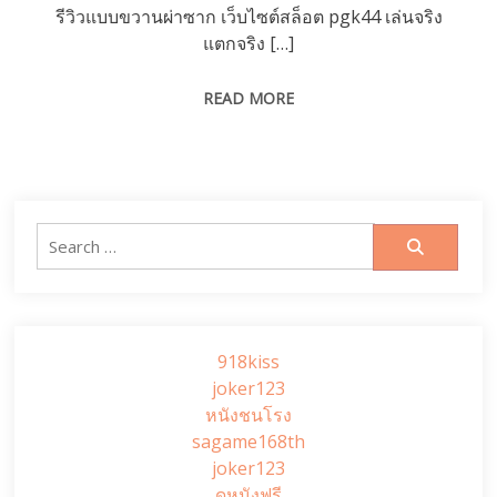
รีวิวแบบขวานผ่าซาก เว็บไซต์สล็อต pgk44 เล่นจริง
แตกจริง […]
READ MORE
Search
for:
918kiss
joker123
หนังชนโรง
sagame168th
joker123
ดูหนังฟรี