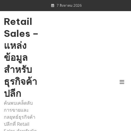
Skip
7 สิงหาคม 2026
to
content
Retail
Sales –
แหล่ง
ข้อมูล
สำหรับ
ธุรกิจค้า
ปลีก
ค้นพบเคล็ดลับ
การขายและ
กลยุทธ์ธุรกิจค้า
ปลีกที่ Retail