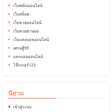
เว็บพนันออนไลน์
เว็บสล็อต
เว็บหวยออนไลน์
เว็บหวยฮานอย
เว็บแทงบอลออนไลน์
เศรษฐี99
แทงบอลออนไลน์
โจ๊กเกอร์123
นิยาม
เข้าสู่ระบบ