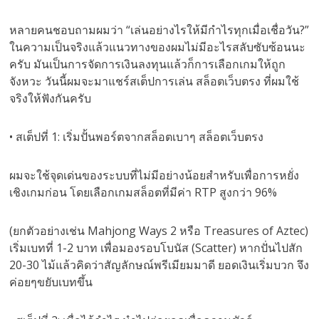
หลายคนชอบถามผมว่า “เล่นอย่างไรให้มีกำไรทุกเมื่อเชื่อวัน?”
ในความเป็นจริงแล้วแนวทางของผมไม่มีอะไรสลับซับซ้อนนะ
ครับ มันเป็นการจัดการเงินลงทุนแล้วก็การเลือกเกมให้ถูก
จังหวะ วันนี้ผมจะมาแชร์สเต็ปการเล่น สล็อตเว็บตรง ที่ผมใช้
จริงให้ฟังกันครับ
• สเต็ปที่ 1: เริ่มปั้นพอร์ตจากสล็อตเบาๆ สล็อตเว็บตรง
ผมจะใช้จุดเด่นของระบบที่ไม่มีอย่างน้อยสำหรับเพื่อการหยั่ง
เชิงเกมก่อน โดยเลือกเกมสล็อตที่มีค่า RTP สูงกว่า 96%
(ยกตัวอย่างเช่น Mahjong Ways 2 หรือ Treasures of Aztec)
เริ่มเบทที่ 1-2 บาท เพื่อมองรอบโบนัส (Scatter) หากปั่นไปสัก
20-30 ไม้แล้วคิดว่าสัญลักษณ์พรีเมียมมาดี ยอดเงินเริ่มบวก จึง
ค่อยๆขยับเบทขึ้น