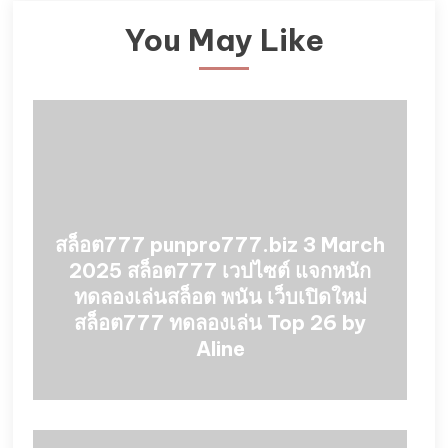
You May Like
สล็อต777 punpro777.biz 3 March
2025 สล็อต777 เวปไซต์ แจกหนัก
ทดลองเล่นสล็อต พนัน เว็บเปิดใหม่
สล็อต777 ทดลองเล่น Top 26 by
Aline