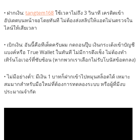
• ฝากเงิน:
tangtem168
ใช้เวลาไม่ถึง 3 วินาที เครดิตเข้า
อัปเดตบนหน้าจอโดยทันที ไม่ต้องส่งสลิปให้แอดไม่นตรวจใน
ไลน์ให้เสียเวลา
• เบิกเงิน: อันนี้คือทีเด็ดครับผม กดถอนปุ๊บ เงินกระเด้งเข้าบัญชี
แบงค์หรือ True Wallet ในทันที ไม่มีการดึงเช็ง ไม่ต้องทำ
เทิร์นโอเวอร์ที่ซับซ้อน (หากพวกเราเลือกไม่รับโบนัสข้อตกลง)
• ไม่มีอย่างต่ำ: มีเงิน 1 บาทก็ฝากเข้าไปหมุนสล็อตได้ เหมาะ
สมมากสำหรับมือใหม่ที่ต้องการทดลองระบบ หรือผู้ที่มีงบ
ประมาณจำกัด