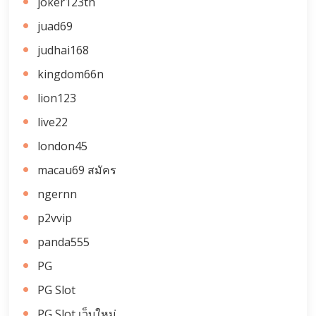
joker123th
juad69
judhai168
kingdom66n
lion123
live22
london45
macau69 สมัคร
ngernn
p2vvip
panda555
PG
PG Slot
PG Slot เว็บใหม่