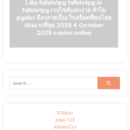
Lilla fullslotpg fullslotpg.io
fullslotpg เวปไซต์แตกง่าย ทำไม
pgslot ถึงกลายเป็นเว็บสล็อตที่คนไทย
เล่นมากที่สุด 2025 4 October
2025 casino online
Search
for:
918kiss
joker123
หนังชนโรง