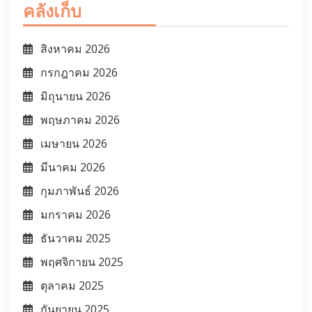
คลังเก็บ
สิงหาคม 2026
กรกฎาคม 2026
มิถุนายน 2026
พฤษภาคม 2026
เมษายน 2026
มีนาคม 2026
กุมภาพันธ์ 2026
มกราคม 2026
ธันวาคม 2025
พฤศจิกายน 2025
ตุลาคม 2025
กันยายน 2025