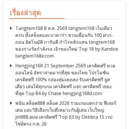
เรื่องล่าสุด
Tangtem168 8 ส.ค. 2569 tangtem168 เว็บเดียว
ครบ ทั้งสล็อตและบาคาร่า ชวนเพื่อนรับ 100 ฝาก-
ถอน อัตโนมัติ การันตี กำไรหลักแสน tangtem168
ของรางวัลกำลังรอ เจ้าของใหม่ Top 18 by Kandice
tangtem168e.com
Hengjing168 21 September 2569 เครดิตฟรี หวย
ออนไลน์ อัตราจ่ายมากที่สุด ของไทย โปรโมชั่น
เครดิตฟรี 100% กล่องสุ่มเฮงเฮง รับเครดิตฟรี ยูส
เดียว เล่นได้ทุกเกม เครดิตฟรี แจก เครดิตฟรี เยอะ
ที่สุด Top 84 by Chase hengjing168d.com
พนัน สล็อต888 สล็อต 2026 รวมเกมแตกง่าย ฟีเจอร์
เด่น และวิธีเลือกเว็บที่เหมาะกับผู้เล่น เว็บใหญ่
jin888.asia เครดิตฟรี Top 63 by Debbra 15 เวป
ไซต์ตรง ก.ค. 26