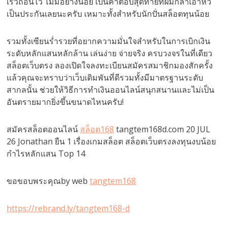
เร็วถอนไว ไม่มีอย่างน้อย เป็นคำตอบสุดท้ายที่ผมกล้าเอาหัว
เป็นประกันเลยนะครับ เหมาะทั้งสำหรับนักปั่นสล็อตทุนน้อย
รวมทั้งเซียนร่ำรวยที่อยากความมั่นใจสำหรับในการเบิกเงิน
ระดับหลักแสนหลักล้าน เล่นง่าย จ่ายจริง ครบวงจรในที่เดียว
สล็อตเว็บตรง ลองเปิดใจลงทะเบียนสมัครสมาชิกมองสักครั้ง
แล้วคุณจะทราบว่าเว็บเดิมพันที่ดีรวมทั้งมีมาตรฐานระดับ
สากลนั้น ช่วยให้วิธีการทำเงินออนไลน์สนุกสนานและไม่เป็น
อันตรายมากยิ่งขึ้นขนาดไหนครับ!
สมัครสล็อตออนไลน์
สล็อต168
tangtem168d.com 20 JUL
26 Jonathan ยืน 1 เรื่องเกมสล็อต สล็อตเว็บตรงลงทุนงบน้อย
กำไรหลักแสน Top 14
ขอขอบพระคุณby web
tangtem168
https://rebrand.ly/tangtem168-d