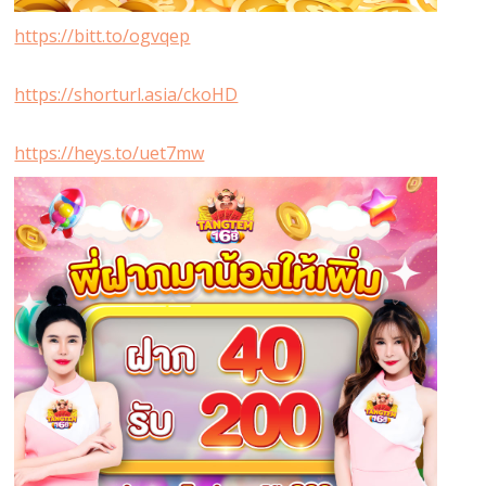
https://bitt.to/ogvqep
https://shorturl.asia/ckoHD
https://heys.to/uet7mw