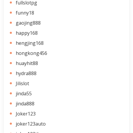
fullslotpg
funny18
gaojing888
happy168
hengjing168
hongkong456
huayhit88
hydra888
Jilislot
jinda55
jinda888
Joker123
joker123auto